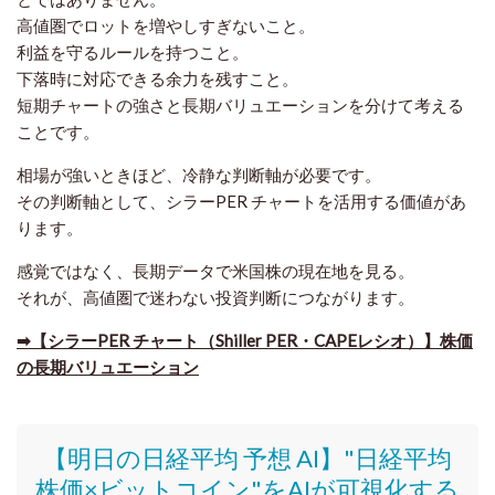
高値圏でロットを増やしすぎないこと。
利益を守るルールを持つこと。
下落時に対応できる余力を残すこと。
短期チャートの強さと長期バリュエーションを分けて考える
ことです。
相場が強いときほど、冷静な判断軸が必要です。
その判断軸として、シラーPER チャートを活用する価値があ
ります。
感覚ではなく、長期データで米国株の現在地を見る。
それが、高値圏で迷わない投資判断につながります。
➡​【シラーPER チャート（Shiller PER・CAPEレシオ）】株価
の長期バリュエーション
【明日の日経平均 予想 AI】"日経平均
株価
×ビットコイン
"をAIが可視化する