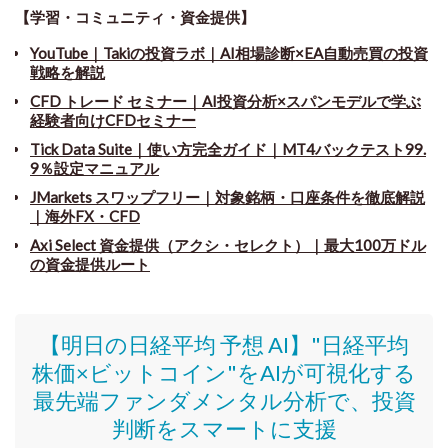
【学習・コミュニティ・資金提供】
YouTube｜Takiの投資ラボ｜AI相場診断×EA自動売買の投資
戦略を解説
CFD トレード セミナー
｜
AI投資分析×スパンモデルで学ぶ
経験者向けCFDセミナー
Tick Data Suite
｜
使い方完全ガイド｜MT4バックテスト99.
9％設定マニュアル
JMarkets スワップフリー
｜
対象銘柄・口座条件を徹底解説
｜海外FX・CFD
Axi Select 資金提供（アクシ・セレクト）｜最大100万ドル
の資金提供ルート
【明日の日経平均 予想 AI】"日経平均
株価
×ビットコイン
"をAIが可視化する
最先端ファンダメンタル分析で、投資
判断をスマートに支援