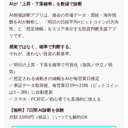
AIが「上昇・下落確率」を数値で診断
AI相場診断アプリは、過去の市場データ・需給・海外指
数をAIが解析し、「明日の日経平均
×ビットコイン
の方向
性」と「想定値幅」をスコア表示する投資判断支援アプ
リです。
感覚ではなく、確率で判断する。
それが、迷わない投資の新基準。
✅ 明日の上昇・下落を
確率で可視化
（強気／中立／弱
気）
✅ 想定される値動きの
値幅をAIが毎営業日推定
✅ 東証データ取得後、
毎営業日19〜21時（ビットコイン
は1～3時）に自動更新
✅ スマホ・PC対応／
初心者でも直感的に使える
【無料】7日間 AI診断を体験
月額 3,000円（税込）｜いつでも解約OK