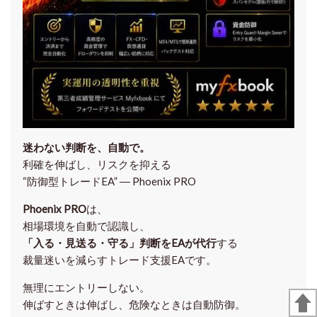
迷わない判断を、自動で。
利確を伸ばし、リスクを抑える
“防御型トレードEA” ― Phoenix PRO
Phoenix PRO
は、
相場環境を自動で認識し、
「入る・見送る・守る」判断をEAが代行
する
裁量迷いを減らすトレード支援EAです。
無理にエントリーしない。
伸ばすときは伸ばし、危険なときは自動防御。