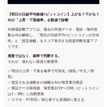
【明日の⽇経平均株価×ビットコイン】上がる？下がる？
AIが「上昇・下落確率」を数値で診断
AI相場診断アプリは、過去の市場データ・需給・海外指
数をAIが解析し、「明日の日経平均
×ビットコイン
の方向
性」と「想定値幅」をスコア表示する投資判断支援アプ
リです。
感覚ではなく、確率で判断する。
それが、迷わない投資の新基準。
✅ 明日の上昇・下落を
確率で可視化
（強気／中立／弱
気）
✅ 想定される値動きの
値幅をAIが毎営業日推定
✅ 東証データ取得後、
毎営業日19〜21時（ビットコイン
は1～3時）に自動更新
✅ スマホ・PC対応／
初心者でも直感的に使える