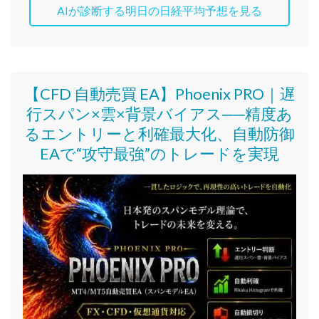
AIが診断する明日の日経平均予想を見る
【CFD 自動売買 EA】Phoenix PRO｜遅
行スパン×雲×背景バイアス──精度あ
るエントリーと利確最大化、自動防御
EAで“攻守最強”のトレードを実現