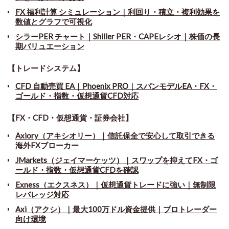
FX 福利計算 シミュレーション｜利回り・積立・複利効果を
数値とグラフで可視化
シラーPER チャート
｜
Shiller PER・CAPEレシオ｜株価の長
期バリュエーション
【トレードシステム】
CFD 自動売買 EA｜Phoenix PRO｜スパンモデルEA・FX・
ゴールド・指数・仮想通貨CFD対応
【FX・CFD・仮想通貨・証券会社】
Axiory（アキシオリー）｜信託保全で安心して取引できる
海外FXブローカー
JMarkets（ジェイマーケッツ）｜スワップを抑えてFX・ゴ
ールド・指数・仮想通貨CFDを確認
Exness（エクスネス）｜仮想通貨トレードに強い｜無制限
レバレッジ対応
Axi（アクシ）｜最大100万ドル資金提供｜プロトレーダー
向け環境