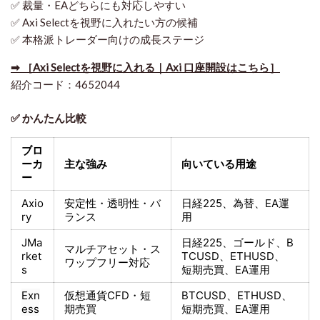
✅ 裁量・EAどちらにも対応しやすい
✅ Axi Selectを視野に入れたい方の候補
✅ 本格派トレーダー向けの成長ステージ
➡ ［Axi Selectを視野に入れる｜Axi 口座開設はこちら］
紹介コード：4652044
✅ かんたん比較
ブロ
ーカ
主な強み
向いている用途
ー
Axio
安定性・透明性・バ
日経225
、為替、EA運
ry
ランス
用
JMa
日経225
、ゴールド、
B
マルチアセット・ス
rket
TCUSD、ETHUSD、
ワップフリー対応
s
短期売買
、EA運用
Exn
仮想通貨CFD・短
BTCUSD、ETHUSD、
ess
期売買
短期売買
、EA運用