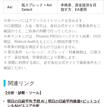
低スプレッド＋
Axi
本格派、資金提供を目
Axi
Select
指す方
、EA運用
※本ページにはアフィリエイトリンクを含みます。
※口座開設・入金・取引は、各社公式サイトで最新条件をご
確認のうえ、ご自身の判断で行ってください。
※本ランキングは、Phoenix PROのバックテスト結果、OOS
検証、RiskLot Auditをもとにした独自評価です。
※将来の利益を保証するものではありません。
※ 取引条件・レバレッジ・スプレッド・対象銘柄は、口座タ
イプ・居住地域・市場状況により変動します。
※ 実際に利用する前に、必ず各社公式サイトで最新条件をご
確認ください。
関連リンク
【分析・診断・ツール】
明日の日経平均 予想 AI｜明日の日経平均株価×ビットコイ
ンをAIがスコア分析