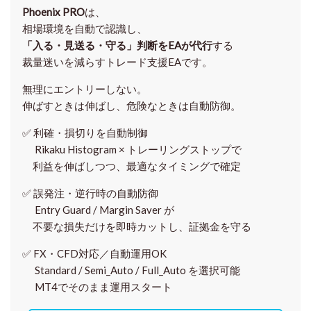
Phoenix PRO
は、
相場環境を自動で認識し、
「入る・見送る・守る」判断をEAが代行
する
裁量迷いを減らすトレード支援EAです。
無理にエントリーしない。
伸ばすときは伸ばし、危険なときは自動防御。
✅
利確・損切りを自動制御
Rikaku Histogram × トレーリングストップで
利益を伸ばしつつ、最適なタイミングで確定
✅
誤発注・逆行時の自動防御
Entry Guard / Margin Saver が
不要な損失だけを即時カットし、証拠金を守る
✅
FX・CFD対応／自動運用OK
Standard / Semi_Auto / Full_Auto を選択可能
MT4でそのまま運用スタート