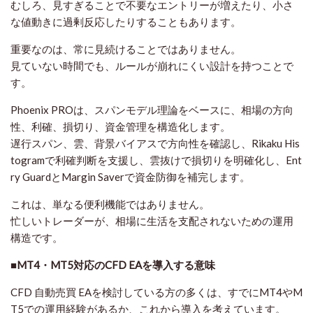
むしろ、見すぎることで不要なエントリーが増えたり、小さ
な値動きに過剰反応したりすることもあります。
重要なのは、常に見続けることではありません。
見ていない時間でも、ルールが崩れにくい設計を持つことで
す。
Phoenix PROは、スパンモデル理論をベースに、相場の方向
性、利確、損切り、資金管理を構造化します。
遅行スパン、雲、背景バイアスで方向性を確認し、Rikaku His
togramで利確判断を支援し、雲抜けで損切りを明確化し、Ent
ry GuardとMargin Saverで資金防御を補完します。
これは、単なる便利機能ではありません。
忙しいトレーダーが、相場に生活を支配されないための運用
構造です。
■MT4・MT5対応のCFD EAを導入する意味
CFD 自動売買 EAを検討している方の多くは、すでにMT4やM
T5での運用経験があるか、これから導入を考えています。