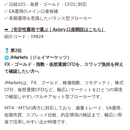
✅ 日経225・為替・ゴールド・CFDに対応
✅ EA運用のメイン口座候補
✅ 長期運用を意識したバランス型ブローカー
➡ ［安定性重視で選ぶ｜Axiory 口座開設はこちら］
紹介コード：19824
第2位
JMarkets（ジェイマーケッツ）
FX・ゴールド・指数・仮想通貨CFDを、スワップ負担を抑え
て確認したい方
へ
JMarketsは、FX、ゴールド、株価指数、コモディティ、株式
CFD、仮想通貨CFDなど、幅広いマーケットをひとつの環境
で確認しやすいマルチアセット型ブローカーです。
MT4・MT5の両方に対応しており、裁量トレード、EA運用、
短期売買、スプレッド比較、約定環境の検証まで、幅広い用
途で活用しやすい点が特徴です。