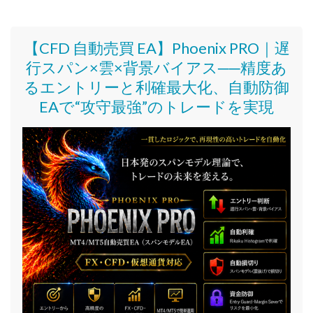
【CFD 自動売買 EA】Phoenix PRO｜遅
行スパン×雲×背景バイアス──精度あ
るエントリーと利確最大化、自動防御
EAで“攻守最強”のトレードを実現