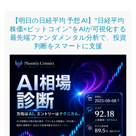
【明日の日経平均 予想 AI】"日経平均
株価
×ビットコイン
"をAIが可視化する
最先端ファンダメンタル分析で、投資
判断をスマートに支援