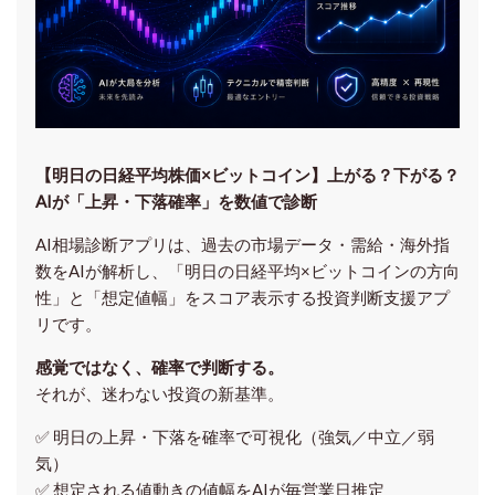
【明日の⽇経平均株価×ビットコイン】上がる？下がる？
AIが「上昇・下落確率」を数値で診断
AI相場診断アプリは、過去の市場データ・需給・海外指
数をAIが解析し、「明日の日経平均
×ビットコイン
の方向
性」と「想定値幅」をスコア表示する投資判断支援アプ
リです。
感覚ではなく、確率で判断する。
それが、迷わない投資の新基準。
✅ 明日の上昇・下落を
確率で可視化
（強気／中立／弱
気）
✅ 想定される値動きの
値幅をAIが毎営業日推定