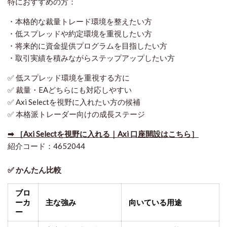
特におすすめの方：
・本格的な裁量トレード環境を整えたい方
・低スプレッドや約定環境を重視したい方
・将来的に資金提供プログラムを目指したい方
・取引実績を積みながらステップアップしたい方
✅ 低スプレッド環境を重視する方に
✅ 裁量・EAどちらにも対応しやすい
✅ Axi Selectを視野に入れたい方の候補
✅ 本格派トレーダー向けの成長ステージ
➡ ［Axi Selectを視野に入れる｜Axi 口座開設はこちら］
紹介コード：4652044
✅ かんたん比較
ブロ
ーカ
主な強み
向いている用途
ー