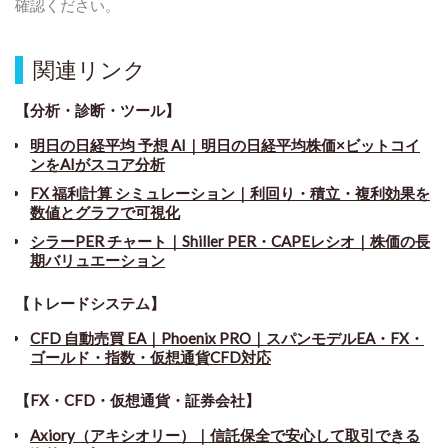
確認ください。
関連リンク
【分析・診断・ツール】
明日の日経平均 予想 AI｜明日の日経平均株価×ビットコイ
ンをAIがスコア分析
FX 福利計算 シミュレーション｜利回り・積立・複利効果を
数値とグラフで可視化
シラーPER チャート
｜
Shiller PER・CAPEレシオ｜株価の長
期バリュエーション
【トレードシステム】
CFD 自動売買 EA｜Phoenix PRO｜スパンモデルEA・FX・
ゴールド・指数・仮想通貨CFD対応
【FX・CFD・仮想通貨・証券会社】
Axiory（アキシオリー）｜信託保全で安心して取引できる