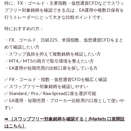
特に、FX・ゴールド・主要指数・仮想通貨CFDなどでスワッ
プフリー対象銘柄を確認できる点は、EA運用や複数日保有を
行うトレーダーにとって大きな比較ポイントです。
特におすすめの方：
・FX、ゴールド、日経225、米国指数、仮想通貨CFDをまと
めて確認したい方
・スワップ負担を抑えて複数銘柄を検証したい方
・MT4／MT5の両方で取引環境を整えたい方
・EA運用や短期売買の比較口座を探している方
✅ FX・ゴールド・指数・仮想通貨CFDを幅広く確認
✅ スワップフリー対象銘柄を確認しやすい
✅ Standard／Pro／Raw Spread口座を選択可能
✅ EA運用・短期売買・ブローカー比較用の口座として使いや
すい
➡ ［スワップフリー対象銘柄を確認する｜JMarkets 口座開設
はこちら］