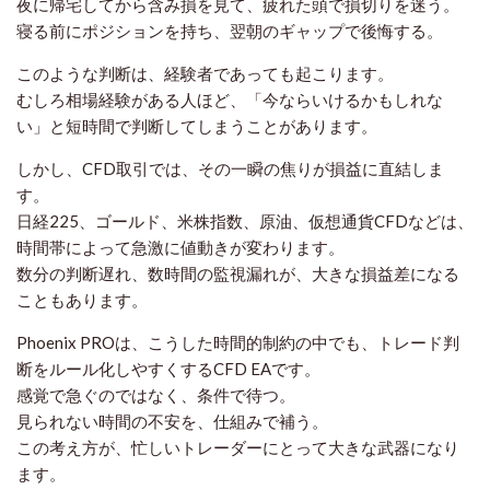
夜に帰宅してから含み損を見て、疲れた頭で損切りを迷う。
寝る前にポジションを持ち、翌朝のギャップで後悔する。
このような判断は、経験者であっても起こります。
むしろ相場経験がある人ほど、「今ならいけるかもしれな
い」と短時間で判断してしまうことがあります。
しかし、CFD取引では、その一瞬の焦りが損益に直結しま
す。
日経225、ゴールド、米株指数、原油、仮想通貨CFDなどは、
時間帯によって急激に値動きが変わります。
数分の判断遅れ、数時間の監視漏れが、大きな損益差になる
こともあります。
Phoenix PROは、こうした時間的制約の中でも、トレード判
断をルール化しやすくするCFD EAです。
感覚で急ぐのではなく、条件で待つ。
見られない時間の不安を、仕組みで補う。
この考え方が、忙しいトレーダーにとって大きな武器になり
ます。