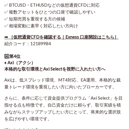
✅ BTCUSD・ETHUSDなどの仮想通貨CFDに対応
✅ 複数アセットをひとつの口座で確認しやすい
✅ 短期売買を重視する方の候補
✅ 相場変動に素早く対応したい方向け
➡ ［仮想通貨CFDを確認する｜Exness 口座開設はこちら］
紹介コード：12189984
4️⃣
第4位
♦️ Axi（アクシ）
本格的な取引環境とAxi Selectを視野に入れたい方へ
Axiは、低スプレッド環境、MT4対応、EA運用、本格的な裁
量トレード環境を重視したい方に向いたブローカーです。
さらに、条件に応じて資金提供プログラム「Axi Select」を目
指せる点も特徴です。自己資金だけに頼らず、取引実績を積
みながらステップアップしたい方にとって、将来的な選択肢
を広げやすい環境です。