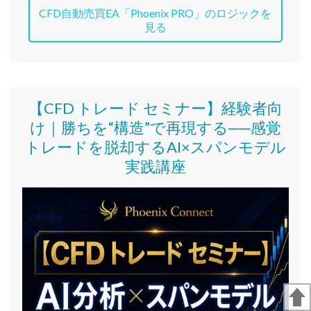
CFD自動売買EA「Phoenix PRO」のロジックを
見る
【CFD トレード セミナー】
経験者向
け｜
勝ちを“構造”で再現する──感覚
トレードを脱却するAI×スパンモデル
実践講座