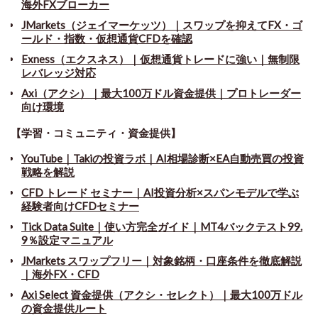
海外FXブローカー
JMarkets（ジェイマーケッツ）｜スワップを抑えてFX・ゴ
ールド・指数・仮想通貨CFDを確認
Exness（エクスネス）｜仮想通貨トレードに強い｜無制限
レバレッジ対応
Axi（アクシ）｜最大100万ドル資金提供｜プロトレーダー
向け環境
【学習・コミュニティ・資金提供】
YouTube｜Takiの投資ラボ｜AI相場診断×EA自動売買の投資
戦略を解説
CFD トレード セミナー
｜
AI投資分析×スパンモデルで学ぶ
経験者向けCFDセミナー
Tick Data Suite
｜
使い方完全ガイド｜MT4バックテスト99.
9％設定マニュアル
JMarkets スワップフリー
｜
対象銘柄・口座条件を徹底解説
｜海外FX・CFD
Axi Select 資金提供（アクシ・セレクト）｜最大100万ドル
の資金提供ルート