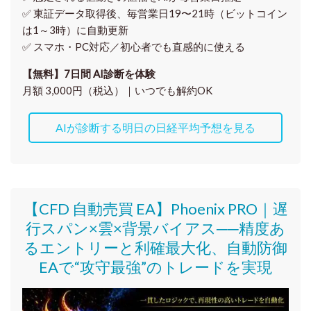
✅ 東証データ取得後、
毎営業日19〜21時（ビットコイン
は1～3時）に自動更新
✅ スマホ・PC対応／
初心者でも直感的に使える
【無料】7日間 AI診断を体験
月額 3,000円（税込）｜いつでも解約OK
AIが診断する明日の日経平均予想を見る
【CFD 自動売買 EA】Phoenix PRO｜遅
行スパン×雲×背景バイアス──精度あ
るエントリーと利確最大化、自動防御
EAで“攻守最強”のトレードを実現