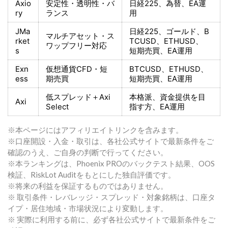
Axio
安定性・透明性・バ
日経225
、為替、EA運
ry
ランス
用
JMa
日経225
、ゴールド、
B
マルチアセット・ス
rket
TCUSD、ETHUSD、
ワップフリー対応
s
短期売買
、EA運用
Exn
仮想通貨CFD・短
BTCUSD、ETHUSD、
ess
期売買
短期売買
、EA運用
低スプレッド＋
Axi
本格派、資金提供を目
Axi
Select
指す方
、EA運用
※本ページにはアフィリエイトリンクを含みます。
※口座開設・入金・取引は、各社公式サイトで最新条件をご
確認のうえ、ご自身の判断で行ってください。
※本ランキングは、Phoenix PROのバックテスト結果、OOS
検証、RiskLot Auditをもとにした独自評価です。
※将来の利益を保証するものではありません。
※ 取引条件・レバレッジ・スプレッド・対象銘柄は、口座タ
イプ・居住地域・市場状況により変動します。
※ 実際に利用する前に、必ず各社公式サイトで最新条件をご