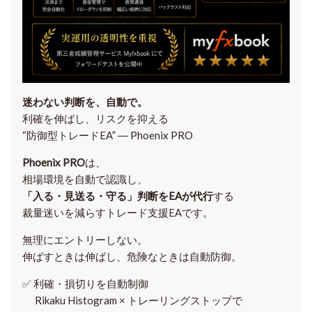
迷わない判断を、自動で。
利確を伸ばし、リスクを抑える
“防御型トレードEA” ― Phoenix PRO
Phoenix PRO
は、
相場環境を自動で認識し、
「入る・見送る・守る」判断をEAが代行
する
裁量迷いを減らすトレード支援EAです。
無理にエントリーしない。
伸ばすときは伸ばし、危険なときは自動防御。
✅
利確・損切りを自動制御
Rikaku Histogram × トレーリングストップで