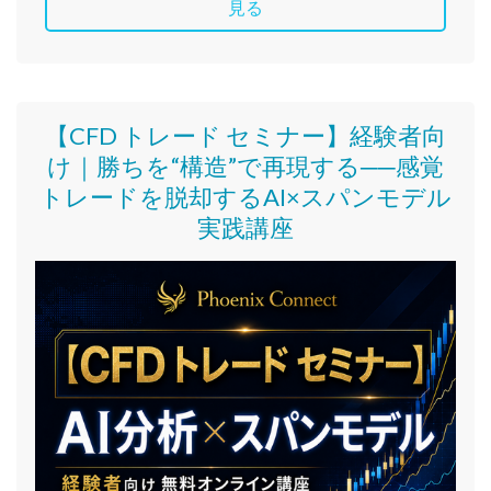
見る
【CFD トレード セミナー】
経験者向
け｜
勝ちを“構造”で再現する──感覚
トレードを脱却するAI×スパンモデル
実践講座