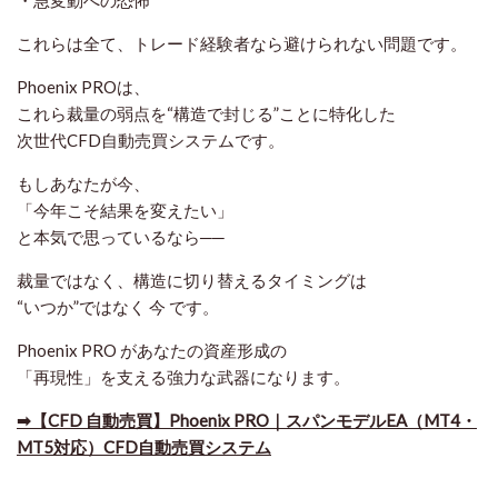
・急変動への恐怖
これらは全て、トレード経験者なら避けられない問題です。
Phoenix PROは、
これら裁量の弱点を“構造で封じる”ことに特化した
次世代CFD自動売買システムです。
もしあなたが今、
「今年こそ結果を変えたい」
と本気で思っているなら──
裁量ではなく、
構造
に切り替えるタイミングは
“いつか”ではなく
今
です。
Phoenix PRO があなたの資産形成の
「再現性」を支える強力な武器になります。
➡​【CFD 自動売買】Phoenix PRO｜スパンモデルEA（MT4・
MT5対応）CFD自動売買システム