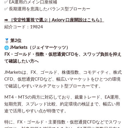
✅ EA運用のメイン口座候補
✅ 長期運用を意識したバランス型ブローカー
➡ ［安定性重視で選ぶ｜Axiory 口座開設はこちら］
紹介コード：19824
第2位
JMarkets（ジェイマーケッツ）
FX・ゴールド・指数・仮想通貨CFDを、スワップ負担を抑え
て確認したい方
へ
JMarketsは、FX、ゴールド、株価指数、コモディティ、株式
CFD、仮想通貨CFDなど、幅広いマーケットをひとつの環境
で確認しやすいマルチアセット型ブローカーです。
MT4・MT5の両方に対応しており、裁量トレード、EA運用、
短期売買、スプレッド比較、約定環境の検証まで、幅広い用
途で活用しやすい点が特徴です。
特に、FX・ゴールド・主要指数・仮想通貨CFDなどでスワッ