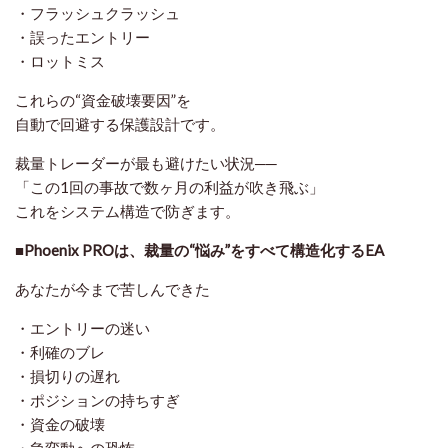
・フラッシュクラッシュ
・誤ったエントリー
・ロットミス
これらの“資金破壊要因”を
自動で回避する保護設計です。
裁量トレーダーが最も避けたい状況──
「この1回の事故で数ヶ月の利益が吹き飛ぶ」
これをシステム構造で防ぎます。
■Phoenix PROは、裁量の“悩み”をすべて構造化するEA
あなたが今まで苦しんできた
・エントリーの迷い
・利確のブレ
・損切りの遅れ
・ポジションの持ちすぎ
・資金の破壊