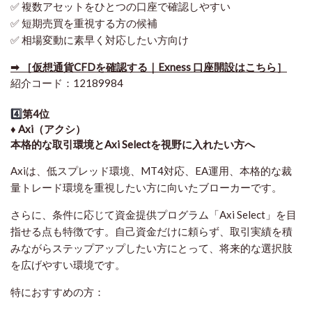
✅ 複数アセットをひとつの口座で確認しやすい
✅ 短期売買を重視する方の候補
✅ 相場変動に素早く対応したい方向け
➡ ［仮想通貨CFDを確認する｜Exness 口座開設はこちら］
紹介コード：12189984
4️⃣
第4位
♦️ Axi（アクシ）
本格的な取引環境とAxi Selectを視野に入れたい方へ
Axiは、低スプレッド環境、MT4対応、EA運用、本格的な裁
量トレード環境を重視したい方に向いたブローカーです。
さらに、条件に応じて資金提供プログラム「Axi Select」を目
指せる点も特徴です。自己資金だけに頼らず、取引実績を積
みながらステップアップしたい方にとって、将来的な選択肢
を広げやすい環境です。
特におすすめの方：