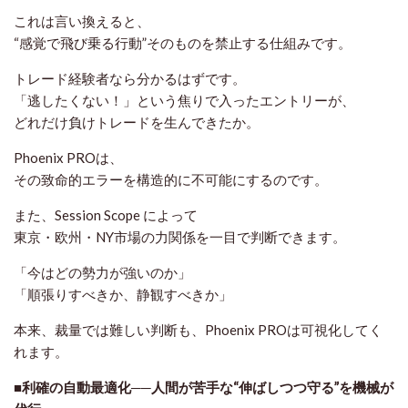
これは言い換えると、
“感覚で飛び乗る行動”そのものを禁止する仕組み
です。
トレード経験者なら分かるはずです。
「逃したくない！」という焦りで入ったエントリーが、
どれだけ負けトレードを生んできたか。
Phoenix PROは、
その致命的エラーを
構造的に不可能にする
のです。
また、Session Scope によって
東京・欧州・NY市場の力関係を一目で判断できます。
「今はどの勢力が強いのか」
「順張りすべきか、静観すべきか」
本来、裁量では難しい判断も、Phoenix PROは可視化してく
れます。
■利確の自動最適化──人間が苦手な“伸ばしつつ守る”を機械が