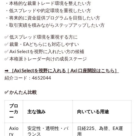
・本格的な裁量トレード環境を整えたい方
・低スプレッドや約定環境を重視したい方
・将来的に資金提供プログラムを目指したい方
・取引実績を積みながらステップアップしたい方
✅ 低スプレッド環境を重視する方に
✅ 裁量・EAどちらにも対応しやすい
✅ Axi Selectを視野に入れたい方の候補
✅ 本格派トレーダー向けの成長ステージ
➡ ［Axi Selectを視野に入れる｜Axi 口座開設はこちら］
紹介コード：4652044
✅ かんたん比較
ブロ
ーカ
主な強み
向いている用途
ー
Axio
安定性・透明性・バ
日経225
、為替、EA運
ry
ランス
用