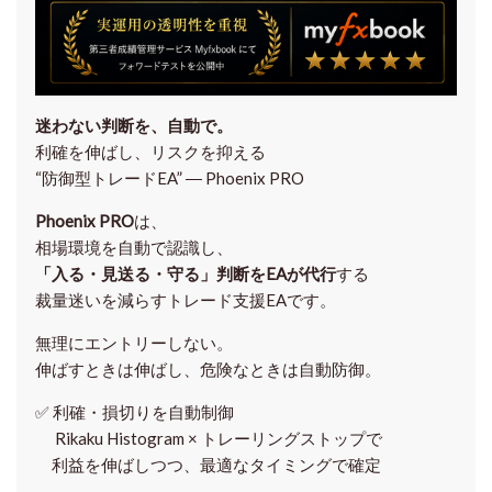
迷わない判断を、自動で。
利確を伸ばし、リスクを抑える
“防御型トレードEA” ― Phoenix PRO
Phoenix PRO
は、
相場環境を自動で認識し、
「入る・見送る・守る」判断をEAが代行
する
裁量迷いを減らすトレード支援EAです。
無理にエントリーしない。
伸ばすときは伸ばし、危険なときは自動防御。
✅
利確・損切りを自動制御
Rikaku Histogram × トレーリングストップで
利益を伸ばしつつ、最適なタイミングで確定