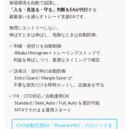
相場環境を自動で認識し、
「入る・見送る・守る」判断をEAが代行
する
裁量迷いを減らすトレード支援EAです。
無理にエントリーしない。
伸ばすときは伸ばし、危険なときは自動防御。
✅
利確・損切りを自動制御
Rikaku Histogram × トレーリングストップで
利益を伸ばしつつ、最適なタイミングで確定
✅
誤発注・逆行時の自動防御
Entry Guard / Margin Saver が
不要な損失だけを即時カットし、証拠金を守る
✅
FX・CFD対応／自動運用OK
Standard / Semi_Auto / Full_Auto を選択可能
MT4でそのまま運用スタート
CFD自動売買EA「Phoenix PRO」のロジックを