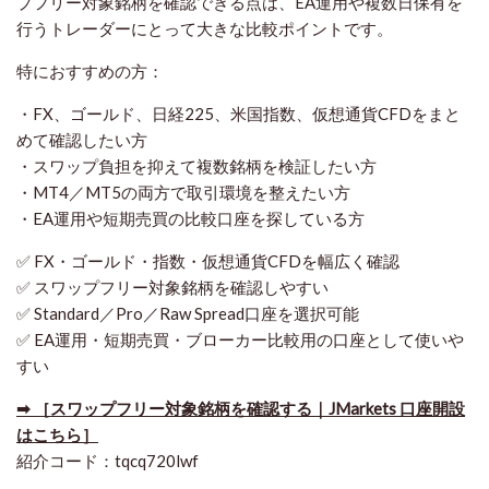
プフリー対象銘柄を確認できる点は、EA運用や複数日保有を
行うトレーダーにとって大きな比較ポイントです。
特におすすめの方：
・FX、ゴールド、日経225、米国指数、仮想通貨CFDをまと
めて確認したい方
・スワップ負担を抑えて複数銘柄を検証したい方
・MT4／MT5の両方で取引環境を整えたい方
・EA運用や短期売買の比較口座を探している方
✅ FX・ゴールド・指数・仮想通貨CFDを幅広く確認
✅ スワップフリー対象銘柄を確認しやすい
✅ Standard／Pro／Raw Spread口座を選択可能
✅ EA運用・短期売買・ブローカー比較用の口座として使いや
すい
➡ ［スワップフリー対象銘柄を確認する｜JMarkets 口座開設
はこちら］
紹介コード：tqcq720lwf