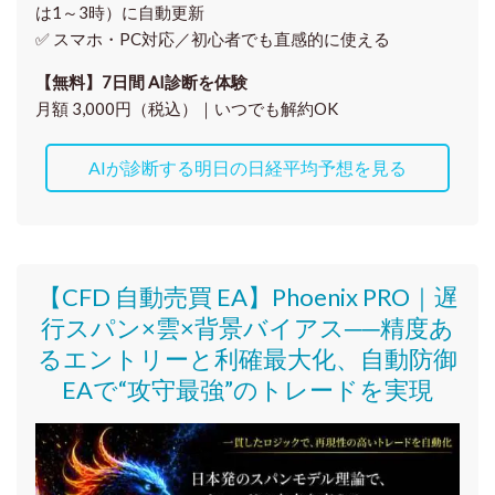
は1～3時）に自動更新
✅ スマホ・PC対応／
初心者でも直感的に使える
【無料】7日間 AI診断を体験
月額 3,000円（税込）｜いつでも解約OK
AIが診断する明日の日経平均予想を見る
【CFD 自動売買 EA】Phoenix PRO｜遅
行スパン×雲×背景バイアス──精度あ
るエントリーと利確最大化、自動防御
EAで“攻守最強”のトレードを実現