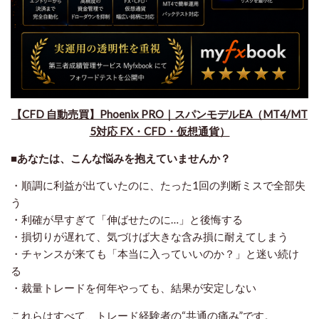
​【CFD 自動売買】Phoenix PRO｜スパンモデルEA（MT4/MT
5対応 FX・CFD・仮想通貨）
■あなたは、こんな悩みを抱えていませんか？
・順調に利益が出ていたのに、たった1回の判断ミスで全部失
う
・利確が早すぎて「伸ばせたのに…」と後悔する
・損切りが遅れて、気づけば大きな含み損に耐えてしまう
・チャンスが来ても「本当に入っていいのか？」と迷い続け
る
・裁量トレードを何年やっても、結果が安定しない
これらはすべて、トレード経験者の“共通の痛み”です。