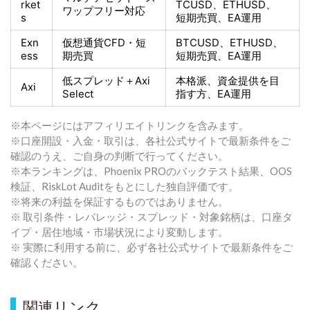
rket
TCUSD、ETHUSD、
ワップフリー対応
s
短期売買
、EA運用
Exn
仮想通貨CFD・短
BTCUSD、ETHUSD、
ess
期売買
短期売買
、EA運用
低スプレッド＋
Axi
本格派、資金提供を目
Axi
Select
指す方
、EA運用
※本ページにはアフィリエイトリンクを含みます。
※口座開設・入金・取引は、各社公式サイトで最新条件をご
確認のうえ、ご自身の判断で行ってください。
※本ランキングは、Phoenix PROのバックテスト結果、OOS
検証、RiskLot Auditをもとにした独自評価です。
※将来の利益を保証するものではありません。
※ 取引条件・レバレッジ・スプレッド・対象銘柄は、口座タ
イプ・居住地域・市場状況により変動します。
※ 実際に利用する前に、必ず各社公式サイトで最新条件をご
確認ください。
関連リンク