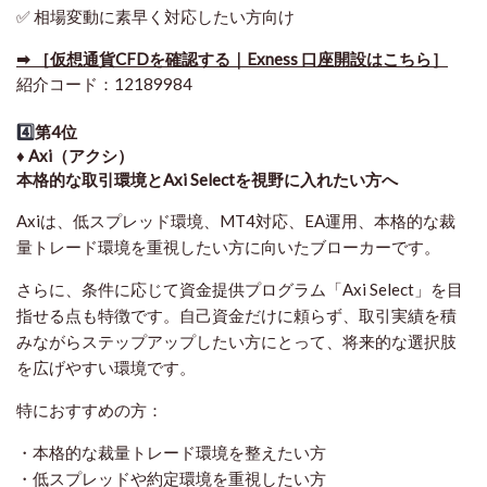
✅ 相場変動に素早く対応したい方向け
➡ ［仮想通貨CFDを確認する｜Exness 口座開設はこちら］
紹介コード：12189984
4️⃣
第4位
♦️ Axi（アクシ）
本格的な取引環境とAxi Selectを視野に入れたい方へ
Axiは、低スプレッド環境、MT4対応、EA運用、本格的な裁
量トレード環境を重視したい方に向いたブローカーです。
さらに、条件に応じて資金提供プログラム「Axi Select」を目
指せる点も特徴です。自己資金だけに頼らず、取引実績を積
みながらステップアップしたい方にとって、将来的な選択肢
を広げやすい環境です。
特におすすめの方：
・本格的な裁量トレード環境を整えたい方
・低スプレッドや約定環境を重視したい方