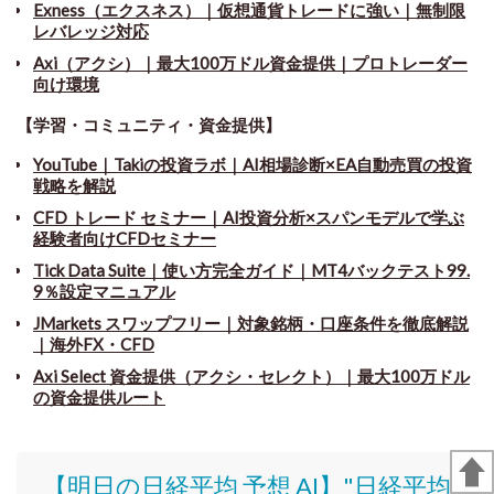
Exness（エクスネス）｜仮想通貨トレードに強い｜無制限
レバレッジ対応
Axi（アクシ）｜最大100万ドル資金提供｜プロトレーダー
向け環境
【学習・コミュニティ・資金提供】
YouTube｜Takiの投資ラボ｜AI相場診断×EA自動売買の投資
戦略を解説
CFD トレード セミナー
｜
AI投資分析×スパンモデルで学ぶ
経験者向けCFDセミナー
Tick Data Suite
｜
使い方完全ガイド｜MT4バックテスト99.
9％設定マニュアル
JMarkets スワップフリー
｜
対象銘柄・口座条件を徹底解説
｜海外FX・CFD
Axi Select 資金提供（アクシ・セレクト）｜最大100万ドル
の資金提供ルート
【明日の日経平均 予想 AI】"日経平均