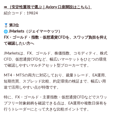
➡ ［安定性重視で選ぶ｜Axiory 口座開設はこちら］
紹介コード：19824
第2位
JMarkets（ジェイマーケッツ）
FX・ゴールド・指数・仮想通貨CFDを、スワップ負担を抑え
て確認したい方
へ
JMarketsは、FX、ゴールド、株価指数、コモディティ、株式
CFD、仮想通貨CFDなど、幅広いマーケットをひとつの環境
で確認しやすいマルチアセット型ブローカーです。
MT4・MT5の両方に対応しており、裁量トレード、EA運用、
短期売買、スプレッド比較、約定環境の検証まで、幅広い用
途で活用しやすい点が特徴です。
特に、FX・ゴールド・主要指数・仮想通貨CFDなどでスワッ
プフリー対象銘柄を確認できる点は、EA運用や複数日保有を
行うトレーダーにとって大きな比較ポイントです。