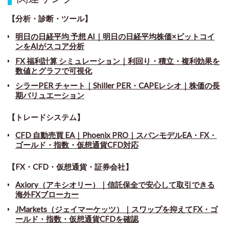
【分析・診断・ツール】
明日の日経平均 予想 AI｜明日の日経平均株価×ビットコイ
ンをAIがスコア分析
FX 福利計算 シミュレーション｜利回り・積立・複利効果を
数値とグラフで可視化
シラーPER チャート
｜
Shiller PER・CAPEレシオ｜株価の長
期バリュエーション
【トレードシステム】
CFD 自動売買 EA｜Phoenix PRO｜スパンモデルEA・FX・
ゴールド・指数・仮想通貨CFD対応
【FX・CFD・仮想通貨・証券会社】
Axiory（アキシオリー）｜信託保全で安心して取引できる
海外FXブローカー
JMarkets（ジェイマーケッツ）｜スワップを抑えてFX・ゴ
ールド・指数・仮想通貨CFDを確認