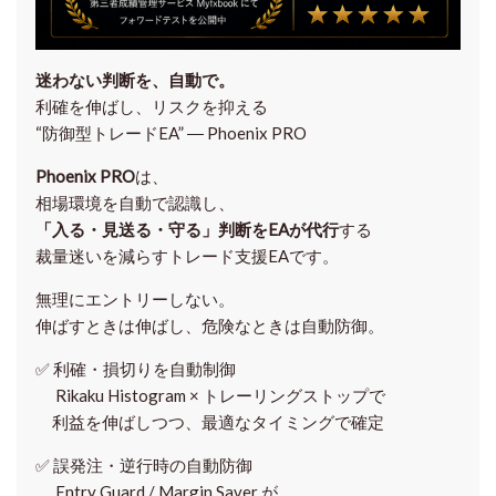
迷わない判断を、自動で。
利確を伸ばし、リスクを抑える
“防御型トレードEA” ― Phoenix PRO
Phoenix PRO
は、
相場環境を自動で認識し、
「入る・見送る・守る」判断をEAが代行
する
裁量迷いを減らすトレード支援EAです。
無理にエントリーしない。
伸ばすときは伸ばし、危険なときは自動防御。
✅
利確・損切りを自動制御
Rikaku Histogram × トレーリングストップで
利益を伸ばしつつ、最適なタイミングで確定
✅
誤発注・逆行時の自動防御
Entry Guard / Margin Saver が