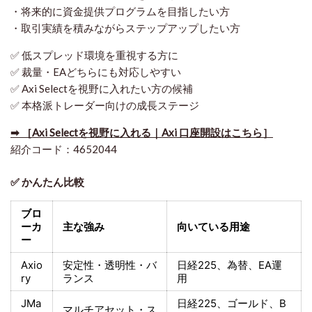
・将来的に資金提供プログラムを目指したい方
・取引実績を積みながらステップアップしたい方
✅ 低スプレッド環境を重視する方に
✅ 裁量・EAどちらにも対応しやすい
✅ Axi Selectを視野に入れたい方の候補
✅ 本格派トレーダー向けの成長ステージ
➡ ［Axi Selectを視野に入れる｜Axi 口座開設はこちら］
紹介コード：4652044
✅ かんたん比較
ブロ
ーカ
主な強み
向いている用途
ー
Axio
安定性・透明性・バ
日経225
、為替、EA運
ry
ランス
用
JMa
日経225
、ゴールド、
B
マルチアセット・ス