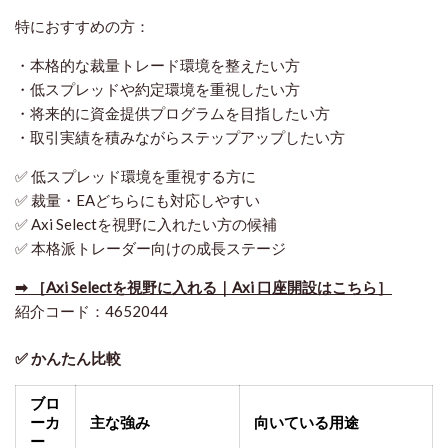
特におすすめの方：
・本格的な裁量トレード環境を整えたい方
・低スプレッドや約定環境を重視したい方
・将来的に資金提供プログラムを目指したい方
・取引実績を積みながらステップアップしたい方
✅ 低スプレッド環境を重視する方に
✅ 裁量・EAどちらにも対応しやすい
✅ Axi Selectを視野に入れたい方の候補
✅ 本格派トレーダー向けの成長ステージ
➡ ［Axi Selectを視野に入れる｜Axi 口座開設はこちら］
紹介コード：4652044
✅ かんたん比較
ブロ
ーカ
主な強み
向いている用途
ー