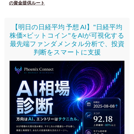
の資金提供ルート
【明日の日経平均 予想 AI】"日経平均
株価
×ビットコイン
"をAIが可視化する
最先端ファンダメンタル分析で、投資
判断をスマートに支援