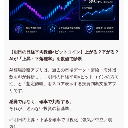
【明日の⽇経平均株価×ビットコイン】上がる？下がる？
AIが「上昇・下落確率」を数値で診断
AI相場診断アプリは、過去の市場データ・需給・海外指
数をAIが解析し、「明日の日経平均
×ビットコイン
の方向
性」と「想定値幅」をスコア表示する投資判断支援アプ
リです。
感覚ではなく、確率で判断する。
それが、迷わない投資の新基準。
✅ 明日の上昇・下落を
確率で可視化
（強気／中立／弱
気）