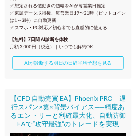
✅ 想定される値動きの
値幅をAIが毎営業日推定
✅ 東証データ取得後、
毎営業日19〜21時（ビットコイン
は1～3時）に自動更新
✅ スマホ・PC対応／
初心者でも直感的に使える
【無料】7日間 AI診断を体験
月額 3,000円（税込）｜いつでも解約OK
AIが診断する明日の日経平均予想を見る
【CFD 自動売買 EA】Phoenix PRO｜遅
行スパン×雲×背景バイアス──精度あ
るエントリーと利確最大化、自動防御
EAで“攻守最強”のトレードを実現