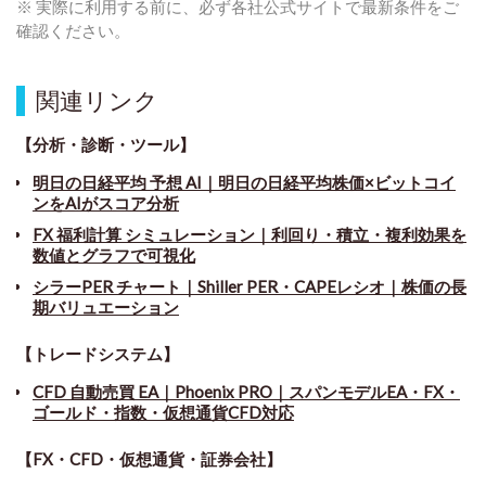
※ 実際に利用する前に、必ず各社公式サイトで最新条件をご
確認ください。
関連リンク
【分析・診断・ツール】
明日の日経平均 予想 AI｜明日の日経平均株価×ビットコイ
ンをAIがスコア分析
FX 福利計算 シミュレーション｜利回り・積立・複利効果を
数値とグラフで可視化
シラーPER チャート
｜
Shiller PER・CAPEレシオ｜株価の長
期バリュエーション
【トレードシステム】
CFD 自動売買 EA｜Phoenix PRO｜スパンモデルEA・FX・
ゴールド・指数・仮想通貨CFD対応
【FX・CFD・仮想通貨・証券会社】