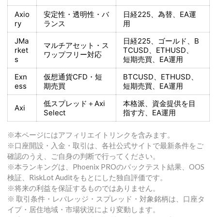
Axio
安定性・透明性・バ
日経225
、為替、EA運
ry
ランス
用
JMa
日経225
、ゴールド、
B
マルチアセット・ス
rket
TCUSD、ETHUSD、
ワップフリー対応
s
短期売買
、EA運用
Exn
仮想通貨CFD・短
BTCUSD、ETHUSD、
ess
期売買
短期売買
、EA運用
低スプレッド＋
Axi
本格派、資金提供を目
Axi
Select
指す方
、EA運用
※本ページにはアフィリエイトリンクを含みます。
※口座開設・入金・取引は、各社公式サイトで最新条件をご
確認のうえ、ご自身の判断で行ってください。
※本ランキングは、Phoenix PROのバックテスト結果、OOS
検証、RiskLot Auditをもとにした独自評価です。
※将来の利益を保証するものではありません。
※ 取引条件・レバレッジ・スプレッド・対象銘柄は、口座タ
イプ・居住地域・市場状況により変動します。