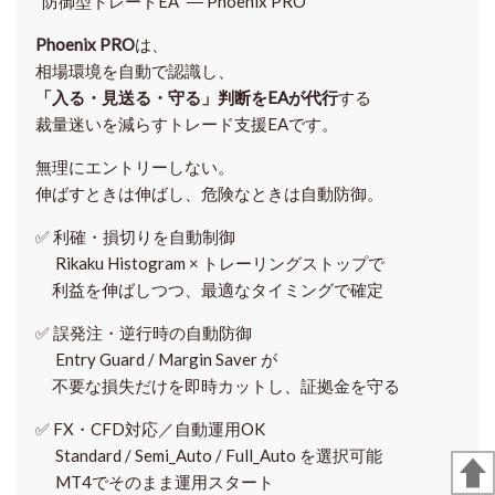
“防御型トレードEA” ― Phoenix PRO
Phoenix PRO
は、
相場環境を自動で認識し、
「入る・見送る・守る」判断をEAが代行
する
裁量迷いを減らすトレード支援EAです。
無理にエントリーしない。
伸ばすときは伸ばし、危険なときは自動防御。
✅
利確・損切りを自動制御
Rikaku Histogram × トレーリングストップで
利益を伸ばしつつ、最適なタイミングで確定
✅
誤発注・逆行時の自動防御
Entry Guard / Margin Saver が
不要な損失だけを即時カットし、証拠金を守る
✅
FX・CFD対応／自動運用OK
Standard / Semi_Auto / Full_Auto を選択可能
MT4でそのまま運用スタート