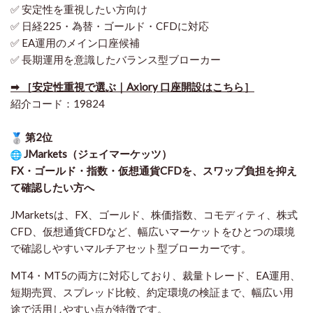
✅ 安定性を重視したい方向け
✅ 日経225・為替・ゴールド・CFDに対応
✅ EA運用のメイン口座候補
✅ 長期運用を意識したバランス型ブローカー
➡ ［安定性重視で選ぶ｜Axiory 口座開設はこちら］
紹介コード：19824
第2位
JMarkets（ジェイマーケッツ）
FX・ゴールド・指数・仮想通貨CFDを、スワップ負担を抑え
て確認したい方
へ
JMarketsは、FX、ゴールド、株価指数、コモディティ、株式
CFD、仮想通貨CFDなど、幅広いマーケットをひとつの環境
で確認しやすいマルチアセット型ブローカーです。
MT4・MT5の両方に対応しており、裁量トレード、EA運用、
短期売買、スプレッド比較、約定環境の検証まで、幅広い用
途で活用しやすい点が特徴です。