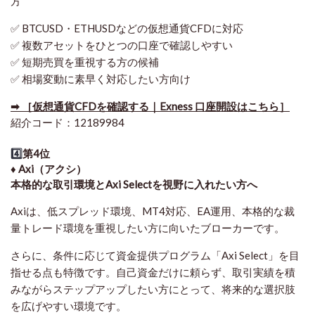
方
✅ BTCUSD・ETHUSDなどの仮想通貨CFDに対応
✅ 複数アセットをひとつの口座で確認しやすい
✅ 短期売買を重視する方の候補
✅ 相場変動に素早く対応したい方向け
➡ ［仮想通貨CFDを確認する｜Exness 口座開設はこちら］
紹介コード：12189984
4️⃣
第4位
♦️ Axi（アクシ）
本格的な取引環境とAxi Selectを視野に入れたい方へ
Axiは、低スプレッド環境、MT4対応、EA運用、本格的な裁
量トレード環境を重視したい方に向いたブローカーです。
さらに、条件に応じて資金提供プログラム「Axi Select」を目
指せる点も特徴です。自己資金だけに頼らず、取引実績を積
みながらステップアップしたい方にとって、将来的な選択肢
を広げやすい環境です。