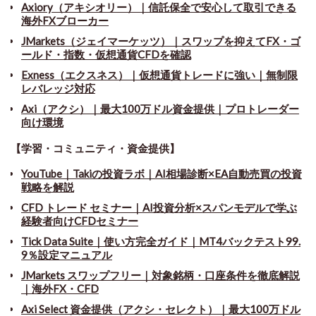
Axiory（アキシオリー）｜信託保全で安心して取引できる
海外FXブローカー
JMarkets（ジェイマーケッツ）｜スワップを抑えてFX・ゴ
ールド・指数・仮想通貨CFDを確認
Exness（エクスネス）｜仮想通貨トレードに強い｜無制限
レバレッジ対応
Axi（アクシ）｜最大100万ドル資金提供｜プロトレーダー
向け環境
【学習・コミュニティ・資金提供】
YouTube｜Takiの投資ラボ｜AI相場診断×EA自動売買の投資
戦略を解説
CFD トレード セミナー
｜
AI投資分析×スパンモデルで学ぶ
経験者向けCFDセミナー
Tick Data Suite
｜
使い方完全ガイド｜MT4バックテスト99.
9％設定マニュアル
JMarkets スワップフリー
｜
対象銘柄・口座条件を徹底解説
｜海外FX・CFD
Axi Select 資金提供（アクシ・セレクト）｜最大100万ドル