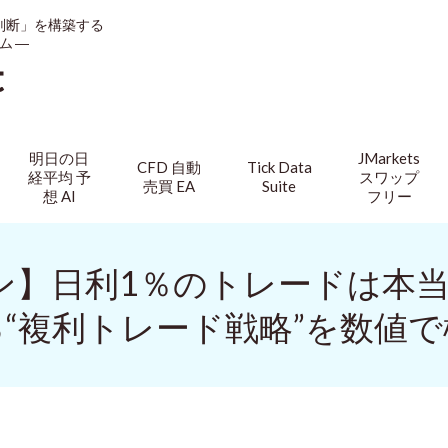
判断」を構築する
ム ―
t
明日の日
JMarkets
CFD 自動
Tick Data
経平均 予
スワップ
売買 EA
Suite
想 AI
フリー
ョン】日利1％のトレードは本
“複利トレード戦略”を数値