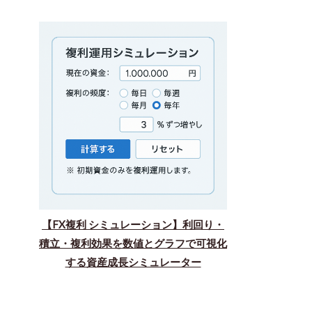
【FX複利 シミュレーション】利回り・
積立・複利効果を数値とグラフで可視化
する資産成長シミュレーター