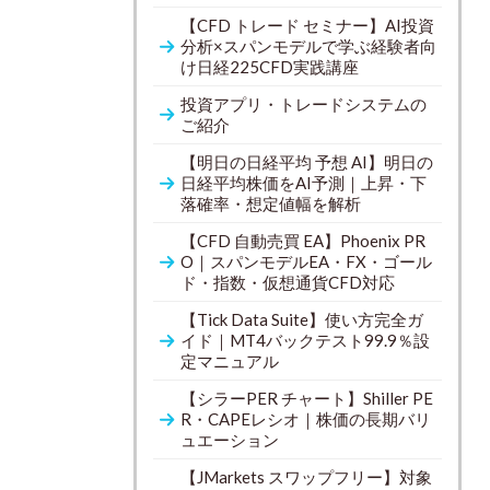
【CFD トレード セミナー】AI投資
分析×スパンモデルで学ぶ経験者向
け日経225CFD実践講座
投資アプリ・トレードシステムの
ご紹介
【明日の日経平均 予想 AI】明日の
日経平均株価をAI予測｜上昇・下
落確率・想定値幅を解析
【CFD 自動売買 EA】Phoenix PR
O｜スパンモデルEA・FX・ゴール
ド・指数・仮想通貨CFD対応
【Tick Data Suite】使い方完全ガ
イド｜MT4バックテスト99.9％設
定マニュアル
【シラーPER チャート】Shiller PE
R・CAPEレシオ｜株価の長期バリ
ュエーション
【JMarkets スワップフリー】対象