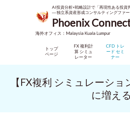
AI投資分析×戦略設計で「再現性ある投資
― 独立系資産形成コンサルティングファー
Phoenix Connec
海外オフィス：
Malaysia
Kuala Lumpur
FX 複利計
CFD トレ
トップ
算 シミュ
ード セミ
ページ
レーター
ナー
【FX複利 シミュレーシ
に増える