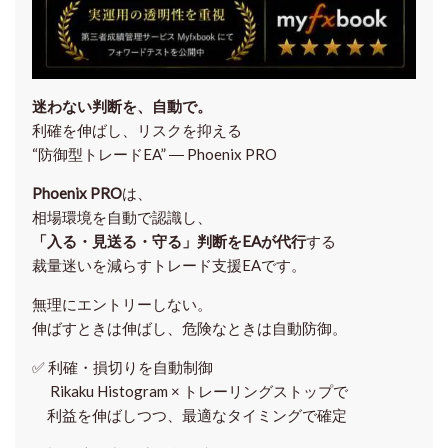
迷わない判断を、自動で。
利確を伸ばし、リスクを抑える
“防御型トレードEA” ― Phoenix PRO
Phoenix PRO
は、
相場環境を自動で認識し、
「入る・見送る・守る」判断をEAが代行
する
裁量迷いを減らすトレード支援EAです。
無理にエントリーしない。
伸ばすときは伸ばし、危険なときは自動防御。
✅
利確・損切りを自動制御
Rikaku Histogram × トレーリングストップで
利益を伸ばしつつ、最適なタイミングで確定