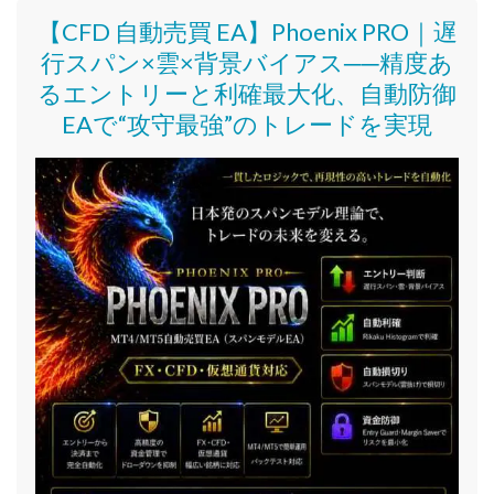
【CFD 自動売買 EA】Phoenix PRO｜遅
行スパン×雲×背景バイアス──精度あ
るエントリーと利確最大化、自動防御
EAで“攻守最強”のトレードを実現