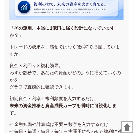
「その運用、本当に1億円に届く設計になっています
か？」
トレードの成果を、感覚ではなく“数字”で把握していま
すか。
資金 × 利回り × 複利効果。
わずか数秒で、あなたの資産がどのように増えていくの
かを
グラフで直感的に確認できます。
初期資金・利率・複利頻度を入力するだけ。
未来の資金推移と資産成長カーブを瞬時に可視化しま
す。
✅ 金融知識や計算式は不要 ─ 数字を入力するだけ
✅ 毎日・毎週・毎月・毎年 ─ 実運用に合わせた複利に対