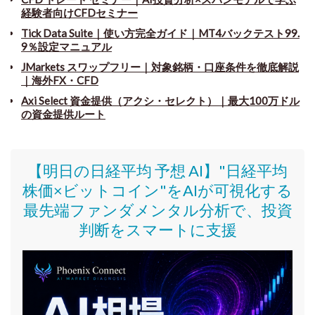
経験者向けCFDセミナー
Tick Data Suite
｜
使い方完全ガイド｜MT4バックテスト99.
9％設定マニュアル
JMarkets スワップフリー
｜
対象銘柄・口座条件を徹底解説
｜海外FX・CFD
Axi Select 資金提供（アクシ・セレクト）｜最大100万ドル
の資金提供ルート
【明日の日経平均 予想 AI】"日経平均
株価
×ビットコイン
"をAIが可視化する
最先端ファンダメンタル分析で、投資
判断をスマートに支援