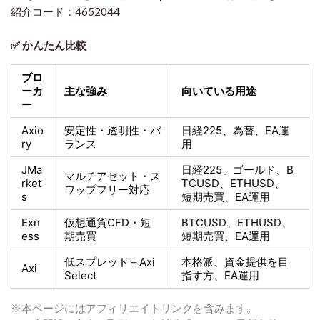
紹介コード：4652044
✅ かんたん比較
ブロ
ーカ
主な強み
向いている用途
ー
Axio
安定性・透明性・バ
日経225
、為替、EA運
ry
ランス
用
JMa
日経225
、ゴールド、
B
マルチアセット・ス
rket
TCUSD、ETHUSD、
ワップフリー対応
s
短期売買
、EA運用
Exn
仮想通貨CFD・短
BTCUSD、ETHUSD、
ess
期売買
短期売買
、EA運用
低スプレッド＋
Axi
本格派、資金提供を目
Axi
Select
指す方
、EA運用
※本ページにはアフィリエイトリンクを含みます。