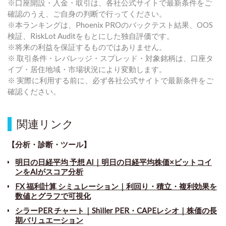
※口座開設・入金・取引は、各社公式サイトで最新条件をご
確認のうえ、ご自身の判断で行ってください。
※本ランキングは、Phoenix PROのバックテスト結果、OOS
検証、RiskLot Auditをもとにした独自評価です。
※将来の利益を保証するものではありません。
※ 取引条件・レバレッジ・スプレッド・対象銘柄は、口座タ
イプ・居住地域・市場状況により変動します。
※ 実際に利用する前に、必ず各社公式サイトで最新条件をご
確認ください。
関連リンク
【分析・診断・ツール】
明日の日経平均 予想 AI｜明日の日経平均株価×ビットコイ
ンをAIがスコア分析
FX 福利計算 シミュレーション｜利回り・積立・複利効果を
数値とグラフで可視化
シラーPER チャート
｜
Shiller PER・CAPEレシオ｜株価の長
期バリュエーション