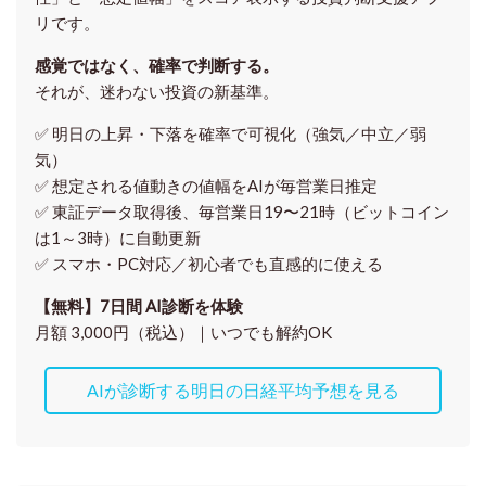
リです。
感覚ではなく、確率で判断する。
それが、迷わない投資の新基準。
✅ 明日の上昇・下落を
確率で可視化
（強気／中立／弱
気）
✅ 想定される値動きの
値幅をAIが毎営業日推定
✅ 東証データ取得後、
毎営業日19〜21時（ビットコイン
は1～3時）に自動更新
✅ スマホ・PC対応／
初心者でも直感的に使える
【無料】7日間 AI診断を体験
月額 3,000円（税込）｜いつでも解約OK
AIが診断する明日の日経平均予想を見る