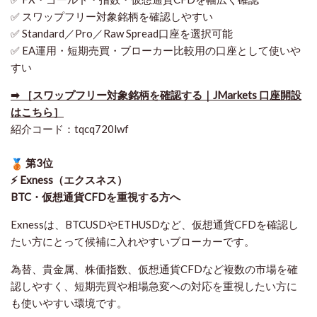
✅ スワップフリー対象銘柄を確認しやすい
✅ Standard／Pro／Raw Spread口座を選択可能
✅ EA運用・短期売買・ブローカー比較用の口座として使いや
すい
➡ ［スワップフリー対象銘柄を確認する｜JMarkets 口座開設
はこちら］
紹介コード：tqcq720lwf
第3位
⚡ Exness（エクスネス）
BTC・仮想通貨CFDを重視する方へ
Exnessは、BTCUSDやETHUSDなど、仮想通貨CFDを確認し
たい方にとって候補に入れやすいブローカーです。
為替、貴金属、株価指数、仮想通貨CFDなど複数の市場を確
認しやすく、短期売買や相場急変への対応を重視したい方に
も使いやすい環境です。