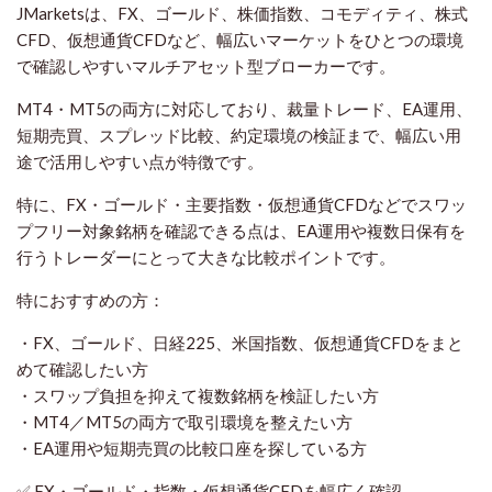
JMarketsは、FX、ゴールド、株価指数、コモディティ、株式
CFD、仮想通貨CFDなど、幅広いマーケットをひとつの環境
で確認しやすいマルチアセット型ブローカーです。
MT4・MT5の両方に対応しており、裁量トレード、EA運用、
短期売買、スプレッド比較、約定環境の検証まで、幅広い用
途で活用しやすい点が特徴です。
特に、FX・ゴールド・主要指数・仮想通貨CFDなどでスワッ
プフリー対象銘柄を確認できる点は、EA運用や複数日保有を
行うトレーダーにとって大きな比較ポイントです。
特におすすめの方：
・FX、ゴールド、日経225、米国指数、仮想通貨CFDをまと
めて確認したい方
・スワップ負担を抑えて複数銘柄を検証したい方
・MT4／MT5の両方で取引環境を整えたい方
・EA運用や短期売買の比較口座を探している方
✅ FX・ゴールド・指数・仮想通貨CFDを幅広く確認