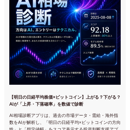
【明日の⽇経平均株価×ビットコイン】上がる？下がる？
AIが「上昇・下落確率」を数値で診断
AI相場診断アプリは、過去の市場データ・需給・海外指
数をAIが解析し、「明日の日経平均
×ビットコイン
の方向
性」と「想定値幅」をスコア表示する投資判断支援アプ