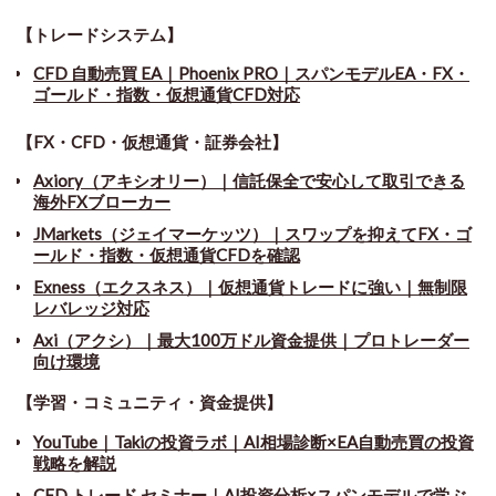
【トレードシステム】
CFD 自動売買 EA｜Phoenix PRO｜スパンモデルEA・FX・
ゴールド・指数・仮想通貨CFD対応
【FX・CFD・仮想通貨・証券会社】
Axiory（アキシオリー）｜信託保全で安心して取引できる
海外FXブローカー
JMarkets（ジェイマーケッツ）｜スワップを抑えてFX・ゴ
ールド・指数・仮想通貨CFDを確認
Exness（エクスネス）｜仮想通貨トレードに強い｜無制限
レバレッジ対応
Axi（アクシ）｜最大100万ドル資金提供｜プロトレーダー
向け環境
【学習・コミュニティ・資金提供】
YouTube｜Takiの投資ラボ｜AI相場診断×EA自動売買の投資
戦略を解説
CFD トレード セミナー
｜
AI投資分析×スパンモデルで学ぶ