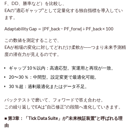
F、DD、勝率など）を比較し、
EAの“適応ギャップ”として定量化する独自指標を導入してい
ます。
Adaptability Gap ＝ |PF_back − PF_forw| ÷ PF_back × 100
この数値を測定することで、
EAが相場の変化に対してどれだけ柔軟か──つまり
未来予測精
度の潜在力
が見えるのです。
ギャップ 10％以内：高適応型。実運用と再現が一致。
20〜30 ％：中間型。設定変更で最適化可能。
30 ％超：過剰最適化またはデータ不足。
バックテストで磨いて、フォワードで答え合わせ。
この繰り返しでEAは“自己修正”の段階へ進化していきます。
■ 第3章：「Tick Data Suite」が“未来検証装置”と呼ばれる理
由