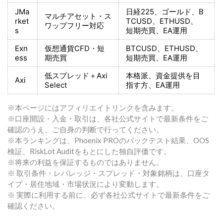
JMa
日経225
、ゴールド、
B
マルチアセット・ス
rket
TCUSD、ETHUSD、
ワップフリー対応
s
短期売買
、EA運用
Exn
仮想通貨CFD・短
BTCUSD、ETHUSD、
ess
期売買
短期売買
、EA運用
低スプレッド＋
Axi
本格派、資金提供を目
Axi
Select
指す方
、EA運用
※本ページにはアフィリエイトリンクを含みます。
※口座開設・入金・取引は、各社公式サイトで最新条件をご
確認のうえ、ご自身の判断で行ってください。
※本ランキングは、Phoenix PROのバックテスト結果、OOS
検証、RiskLot Auditをもとにした独自評価です。
※将来の利益を保証するものではありません。
※ 取引条件・レバレッジ・スプレッド・対象銘柄は、口座タ
イプ・居住地域・市場状況により変動します。
※ 実際に利用する前に、必ず各社公式サイトで最新条件をご
確認ください。