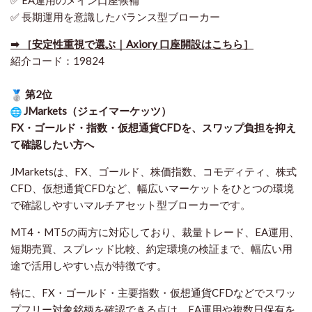
✅ 長期運用を意識したバランス型ブローカー
➡ ［安定性重視で選ぶ｜Axiory 口座開設はこちら］
紹介コード：19824
第2位
JMarkets（ジェイマーケッツ）
FX・ゴールド・指数・仮想通貨CFDを、スワップ負担を抑え
て確認したい方
へ
JMarketsは、FX、ゴールド、株価指数、コモディティ、株式
CFD、仮想通貨CFDなど、幅広いマーケットをひとつの環境
で確認しやすいマルチアセット型ブローカーです。
MT4・MT5の両方に対応しており、裁量トレード、EA運用、
短期売買、スプレッド比較、約定環境の検証まで、幅広い用
途で活用しやすい点が特徴です。
特に、FX・ゴールド・主要指数・仮想通貨CFDなどでスワッ
プフリー対象銘柄を確認できる点は、EA運用や複数日保有を