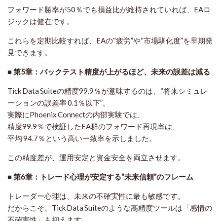
フォワード勝率が50％でも損益比が維持されていれば、EAロ
ジックは健在です。
これらを定期比較すれば、EAの“疲労”や“市場馴化度”を早期発
見できます。
■ 第5章：バックテスト精度が上がるほど、未来の誤差は減る
Tick Data Suiteの精度99.9％が意味するのは、“将来シミュレ
ーションの誤差率 0.1％以下”。
実際にPhoenix Connectの内部実験では、
精度99.9％で検証したEA群のフォワード再現率は、
平均 94.7％という高い一致率を示しました。
この精度差が、運用安定と資金安全を両立させます。
■ 第6章：トレード心理が安定する“未来信頼”のフレーム
トレーダー心理は、未来の不確実性に最も敏感です。
だからこそ、Tick Data Suiteのような高精度ツールは「感情の
不確実性」も抑えます。