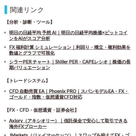
関連リンク
【分析・診断・ツール】
明日の日経平均 予想 AI｜明日の日経平均株価×ビットコイ
ンをAIがスコア分析
FX 福利計算 シミュレーション｜利回り・積立・複利効果を
数値とグラフで可視化
シラーPER チャート
｜
Shiller PER・CAPEレシオ｜株価の長
期バリュエーション
【トレードシステム】
CFD 自動売買 EA｜Phoenix PRO｜スパンモデルEA・FX・
ゴールド・指数・仮想通貨CFD対応
【FX・CFD・仮想通貨・証券会社】
Axiory（アキシオリー）｜信託保全で安心して取引できる
海外FXブローカー
JMarkets（ジェイマーケッツ）｜スワップを抑えてFX・ゴ