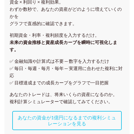
資金 × 利回り × 複利効果。
わずか数秒で、あなたの資産がどのように増えていくの
かを
グラフで直感的に確認できます。
初期資金・利率・複利頻度を入力するだけ。
未来の資金推移と資産成長カーブを瞬時に可視化しま
す。
✅ 金融知識や計算式は不要 ─ 数字を入力するだけ
✅ 毎日・毎週・毎月・毎年 ─ 実運用に合わせた複利に対
応
✅ 目標達成までの成長カーブをグラフで一目把握
あなたのトレードは、将来いくらの資産になるのか。
複利計算シミュレーターで確認してみてください。
あなたの資金が1億円になるまでの複利シミュ
レーションを見る