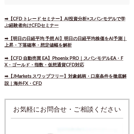
➡【CFD トレード セミナー】AI投資分析×スパンモデルで学
ぶ経験者向けCFDセミナー
➡【明日の日経平均 予想 AI】明日の日経平均株価をAI予測｜
上昇・下落確率・想定値幅を解析
➡​【CFD 自動売買 EA】Phoenix PRO｜スパンモデルEA・F
X・ゴールド・指数・仮想通貨CFD対応
➡​【JMarkets スワップフリー】対象銘柄・口座条件を徹底解
説｜海外FX・CFD
お気軽にお問合せ・ご相談ください