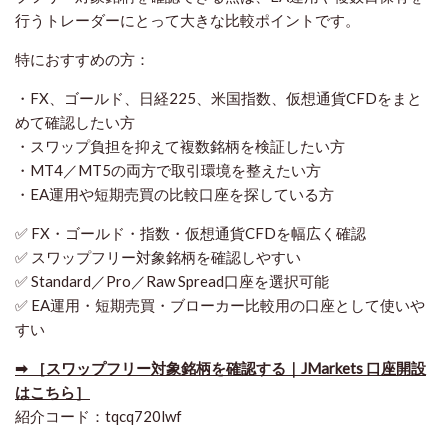
行うトレーダーにとって大きな比較ポイントです。
特におすすめの方：
・FX、ゴールド、日経225、米国指数、仮想通貨CFDをまと
めて確認したい方
・スワップ負担を抑えて複数銘柄を検証したい方
・MT4／MT5の両方で取引環境を整えたい方
・EA運用や短期売買の比較口座を探している方
✅ FX・ゴールド・指数・仮想通貨CFDを幅広く確認
✅ スワップフリー対象銘柄を確認しやすい
✅ Standard／Pro／Raw Spread口座を選択可能
✅ EA運用・短期売買・ブローカー比較用の口座として使いや
すい
➡ ［スワップフリー対象銘柄を確認する｜JMarkets 口座開設
はこちら］
紹介コード：tqcq720lwf