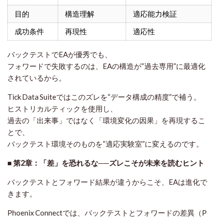
目的
構造理解
適応能力検証
成功条件
再現性
適応性
バックテストでEAが優秀でも、
フォワードで失敗するのは、
EAの構造が“過去専用”に最適化
されているから。
Tick Data Suiteではこのズレを“データ構成の精度”で補う。
ヒストリカルティックを使用し、
過去の「出来事」ではなく「環境変化の因果」を再現するこ
とで、
バックテスト環境そのものを“適応実験室”に変えるのです。
■ 第2章：「差」を恐れるな──ズレこそが未来を読むヒント
バックテストとフォワード結果が違うからこそ、EAは進化で
きます。
Phoenix Connectでは、バックテストとフォワードの差異（P