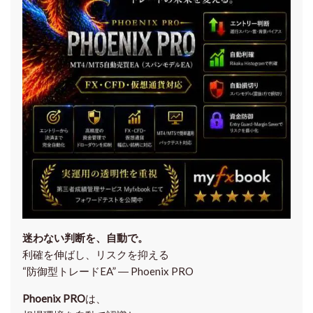
迷わない判断を、自動で。
利確を伸ばし、リスクを抑える
“防御型トレードEA” ― Phoenix PRO
Phoenix PRO
は、