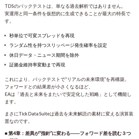
TDSのバックテストは、単なる過去解析ではありません。
実運用と同一条件を仮想的に生成できる
ことが最大の特長で
す。
秒単位で可変スプレッドを再現
ランダム性を持つスリッページ発生確率を設定
休日データ・ニュース期間を除外
証拠金維持率変動まで再現
これにより、バックテストで“リアルの未来環境”を再構築。
フォワードとの結果差が小さくなるほど、
EAは「過去と未来をまたいで安定化した戦略」として機能し
ます。
まさにTick Data Suiteは
過去を未来解読の素材に変える演算装
置
なのです。
■ 第4章：差異が“指針”に変わる――フォワード差を読む３つ