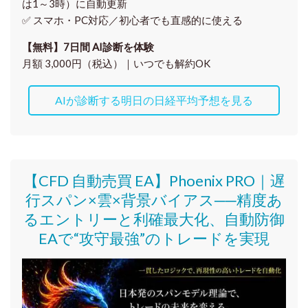
は1～3時）に自動更新
✅ スマホ・PC対応／
初心者でも直感的に使える
【無料】7日間 AI診断を体験
月額 3,000円（税込）｜いつでも解約OK
AIが診断する明日の日経平均予想を見る
【CFD 自動売買 EA】Phoenix PRO｜遅
行スパン×雲×背景バイアス──精度あ
るエントリーと利確最大化、自動防御
EAで“攻守最強”のトレードを実現