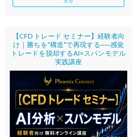
見る
【CFD トレード セミナー】
経験者向
け｜
勝ちを“構造”で再現する──感覚
トレードを脱却するAI×スパンモデル
実践講座