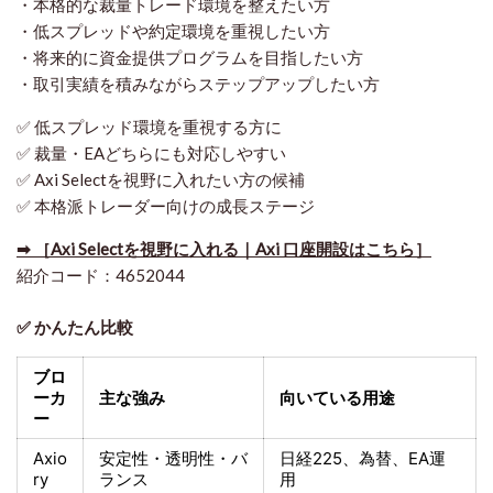
・本格的な裁量トレード環境を整えたい方
・低スプレッドや約定環境を重視したい方
・将来的に資金提供プログラムを目指したい方
・取引実績を積みながらステップアップしたい方
✅ 低スプレッド環境を重視する方に
✅ 裁量・EAどちらにも対応しやすい
✅ Axi Selectを視野に入れたい方の候補
✅ 本格派トレーダー向けの成長ステージ
➡ ［Axi Selectを視野に入れる｜Axi 口座開設はこちら］
紹介コード：4652044
✅ かんたん比較
ブロ
ーカ
主な強み
向いている用途
ー
Axio
安定性・透明性・バ
日経225
、為替、EA運
ry
ランス
用