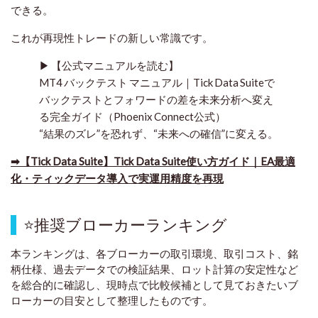
できる。
これが
再現性トレード
の新しい常識です。
▶ 【公式マニュアルを読む】
MT4 バックテスト マニュアル｜Tick Data Suiteで
バックテストとフォワードの差を未来分析へ変え
る完全ガイド（Phoenix Connect公式）
“結果のズレ”を恐れず、“未来への確信”に変える。
➡
【Tick Data Suite】Tick Data Suite使い方ガイド｜EA最適
化・ティックデータ導入で実運用精度を再現
⭐
推奨ブローカーランキング
本ランキングは、各ブローカーの取引環境、取引コスト、銘
柄仕様、過去データでの検証結果、ロット計算の安定性など
を総合的に確認し、現時点で比較候補として見ておきたいブ
ローカーの目安として整理したものです
。