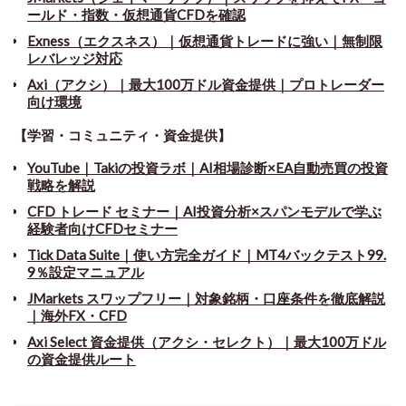
ールド・指数・仮想通貨CFDを確認
Exness（エクスネス）｜仮想通貨トレードに強い｜無制限
レバレッジ対応
Axi（アクシ）｜最大100万ドル資金提供｜プロトレーダー
向け環境
【学習・コミュニティ・資金提供】
YouTube｜Takiの投資ラボ｜AI相場診断×EA自動売買の投資
戦略を解説
CFD トレード セミナー
｜
AI投資分析×スパンモデルで学ぶ
経験者向けCFDセミナー
Tick Data Suite
｜
使い方完全ガイド｜MT4バックテスト99.
9％設定マニュアル
JMarkets スワップフリー
｜
対象銘柄・口座条件を徹底解説
｜海外FX・CFD
Axi Select 資金提供（アクシ・セレクト）｜最大100万ドル
の資金提供ルート