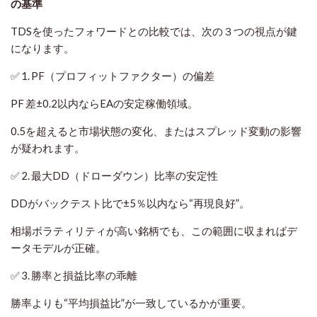
の基準
TDSを使ったフォワードとの比較では、次の３つの視点が鍵
になります。
✅ 1. PF（プロフィットファクター）の偏差
PF 差±0.2以内ならEAの安定稼働領域。
0.5を超えると市場状態の変化、またはスプレッド変動の影響
が疑われます。
✅ 2. 最大DD（ドローダウン）比率の安定性
DDがバックテスト比で±5％以内なら“再現良好”。
相場ボラティリティが高い銘柄でも、この範囲に収まればデ
ータモデルが正確。
✅ 3. 勝率と損益比率の乖離
勝率よりも“平均損益比”が一致しているかが重要。