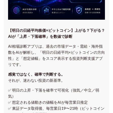
【明日の⽇経平均株価×ビットコイン】上がる？下がる？
AIが「上昇・下落確率」を数値で診断
AI相場診断アプリは、過去の市場データ・需給・海外指
数をAIが解析し、「明日の日経平均
×ビットコイン
の方向
性」と「想定値幅」をスコア表示する投資判断支援アプ
リです。
感覚ではなく、確率で判断する。
それが、迷わない投資の新基準。
✅ 明日の上昇・下落を
確率で可視化
（強気／中立／弱
気）
✅ 想定される値動きの
値幅をAIが毎営業日推定
✅ 東証データ取得後、
毎営業日19〜21時（ビットコイン