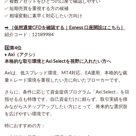
✅ 複数アセットをひとつの口座で確認しやすい
✅ 短期売買を重視する方の候補
✅ 相場変動に素早く対応したい方向け
➡ ［仮想通貨CFDを確認する｜Exness 口座開設はこちら］
紹介コード：12189984
4️⃣
第4位
♦️ Axi（アクシ）
本格的な取引環境とAxi Selectを視野に入れたい方へ
Axiは、低スプレッド環境、MT4対応、EA運用、本格的な裁
量トレード環境を重視したい方に向いたブローカーです。
さらに、条件に応じて資金提供プログラム「Axi Select」を目
指せる点も特徴です。自己資金だけに頼らず、取引実績を積
みながらステップアップしたい方にとって、将来的な選択肢
を広げやすい環境です。
特におすすめの方：