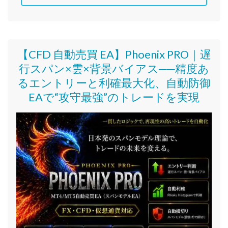
【CFD 自動売買 EA】Phoenix PRO｜遅
行スパン×雲×背景バイアス──精度あ
るエントリーと利確最大化、自動防御
EAで“攻守最強”のトレードを実現