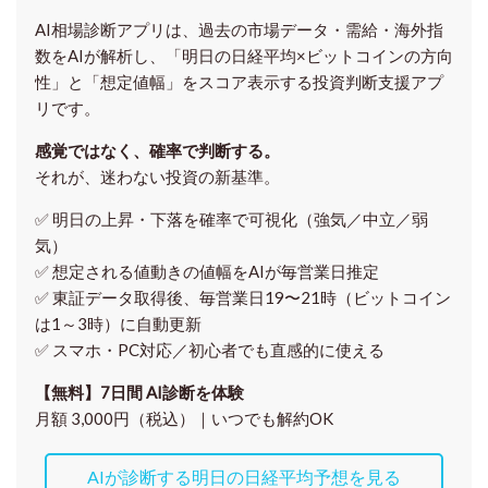
AI相場診断アプリは、過去の市場データ・需給・海外指
数をAIが解析し、「明日の日経平均
×ビットコイン
の方向
性」と「想定値幅」をスコア表示する投資判断支援アプ
リです。
感覚ではなく、確率で判断する。
それが、迷わない投資の新基準。
✅ 明日の上昇・下落を
確率で可視化
（強気／中立／弱
気）
✅ 想定される値動きの
値幅をAIが毎営業日推定
✅ 東証データ取得後、
毎営業日19〜21時（ビットコイン
は1～3時）に自動更新
✅ スマホ・PC対応／
初心者でも直感的に使える
【無料】7日間 AI診断を体験
月額 3,000円（税込）｜いつでも解約OK
AIが診断する明日の日経平均予想を見る