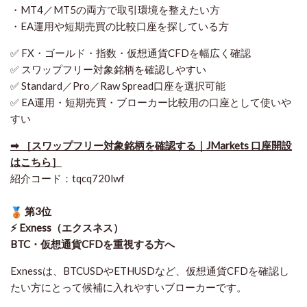
・MT4／MT5の両方で取引環境を整えたい方
・EA運用や短期売買の比較口座を探している方
✅ FX・ゴールド・指数・仮想通貨CFDを幅広く確認
✅ スワップフリー対象銘柄を確認しやすい
✅ Standard／Pro／Raw Spread口座を選択可能
✅ EA運用・短期売買・ブローカー比較用の口座として使いや
すい
➡ ［スワップフリー対象銘柄を確認する｜JMarkets 口座開設
はこちら］
紹介コード：tqcq720lwf
第3位
⚡ Exness（エクスネス）
BTC・仮想通貨CFDを重視する方へ
Exnessは、BTCUSDやETHUSDなど、仮想通貨CFDを確認し
たい方にとって候補に入れやすいブローカーです。