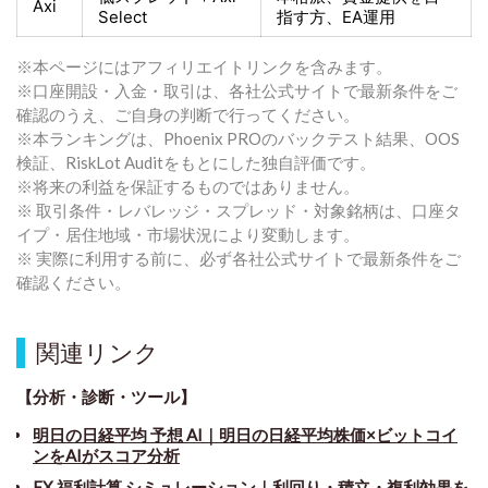
Axi
Select
指す方
、EA運用
※本ページにはアフィリエイトリンクを含みます。
※口座開設・入金・取引は、各社公式サイトで最新条件をご
確認のうえ、ご自身の判断で行ってください。
※本ランキングは、Phoenix PROのバックテスト結果、OOS
検証、RiskLot Auditをもとにした独自評価です。
※将来の利益を保証するものではありません。
※ 取引条件・レバレッジ・スプレッド・対象銘柄は、口座タ
イプ・居住地域・市場状況により変動します。
※ 実際に利用する前に、必ず各社公式サイトで最新条件をご
確認ください。
関連リンク
【分析・診断・ツール】
明日の日経平均 予想 AI｜明日の日経平均株価×ビットコイ
ンをAIがスコア分析
FX 福利計算 シミュレーション｜利回り・積立・複利効果を