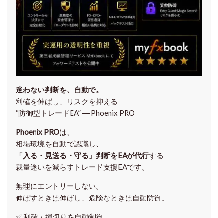
迷わない判断を、自動で。
利確を伸ばし、リスクを抑える
“防御型トレードEA” ― Phoenix PRO
Phoenix PRO
は、
相場環境を自動で認識し、
「入る・見送る・守る」判断をEAが代行
する
裁量迷いを減らすトレード支援EAです。
無理にエントリーしない。
伸ばすときは伸ばし、危険なときは自動防御。
✅
利確・損切りを自動制御