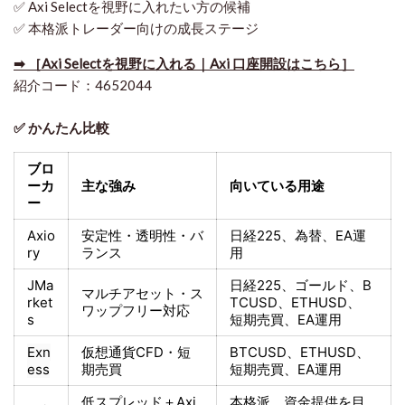
✅ Axi Selectを視野に入れたい方の候補
✅ 本格派トレーダー向けの成長ステージ
➡ ［Axi Selectを視野に入れる｜Axi 口座開設はこちら］
紹介コード：4652044
✅ かんたん比較
ブロ
ーカ
主な強み
向いている用途
ー
Axio
安定性・透明性・バ
日経225
、為替、EA運
ry
ランス
用
JMa
日経225
、ゴールド、
B
マルチアセット・ス
rket
TCUSD、ETHUSD、
ワップフリー対応
s
短期売買
、EA運用
Exn
仮想通貨CFD・短
BTCUSD、ETHUSD、
ess
期売買
短期売買
、EA運用
低スプレッド＋
Axi
本格派、資金提供を目