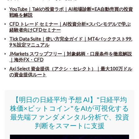
YouTube｜Takiの投資ラボ｜AI相場診断×EA自動売買の投資
戦略を解説
CFD トレード セミナー
｜
AI投資分析×スパンモデルで学ぶ
経験者向けCFDセミナー
Tick Data Suite
｜
使い方完全ガイド｜MT4バックテスト99.
9％設定マニュアル
JMarkets スワップフリー
｜
対象銘柄・口座条件を徹底解説
｜海外FX・CFD
Axi Select 資金提供（アクシ・セレクト）｜最大100万ドル
の資金提供ルート
【明日の日経平均 予想 AI】"日経平均
株価
×ビットコイン
"をAIが可視化する
最先端ファンダメンタル分析で、投資
判断をスマートに支援