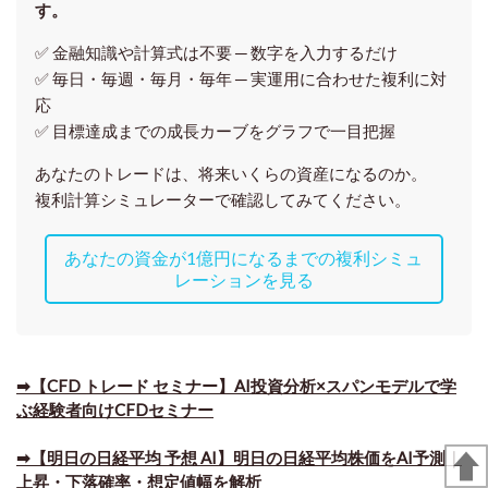
す。
✅ 金融知識や計算式は不要 ─ 数字を入力するだけ
✅ 毎日・毎週・毎月・毎年 ─ 実運用に合わせた複利に対
応
✅ 目標達成までの成長カーブをグラフで一目把握
あなたのトレードは、将来いくらの資産になるのか。
複利計算シミュレーターで確認してみてください。
あなたの資金が1億円になるまでの複利シミュ
レーションを見る
➡【CFD トレード セミナー】AI投資分析×スパンモデルで学
ぶ経験者向けCFDセミナー
➡【明日の日経平均 予想 AI】明日の日経平均株価をAI予測｜
上昇・下落確率・想定値幅を解析