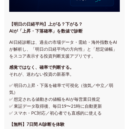
【明日の⽇経平均】上がる？下がる？
AIが「上昇・下落確率」を数値で診断
AI日経診断は、過去の市場データ・需給・海外指数をAI
が解析し、「明日の日経平均の方向性」と「想定値幅」
をスコア表示する投資判断支援アプリです。
感覚ではなく、確率で判断する。
それが、迷わない投資の新基準。
✅ 明日の上昇・下落を
確率で可視化
（強気／中立／弱
気）
✅ 想定される値動きの
値幅をAIが毎営業日推定
✅ 東証データ取得後、
毎日19〜21時に自動更新
✅ スマホ・PC対応／
初心者でも直感的に使える
【無料】7日間 AI診断を体験