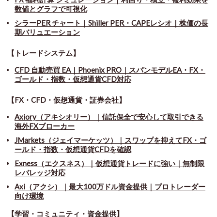
数値とグラフで可視化
シラーPER チャート
｜
Shiller PER・CAPEレシオ｜株価の長
期バリュエーション
【トレードシステム】
CFD 自動売買 EA｜Phoenix PRO｜スパンモデルEA・FX・
ゴールド・指数・仮想通貨CFD対応
【FX・CFD・仮想通貨・証券会社】
Axiory（アキシオリー）｜信託保全で安心して取引できる
海外FXブローカー
JMarkets（ジェイマーケッツ）｜スワップを抑えてFX・ゴ
ールド・指数・仮想通貨CFDを確認
Exness（エクスネス）｜仮想通貨トレードに強い｜無制限
レバレッジ対応
Axi（アクシ）｜最大100万ドル資金提供｜プロトレーダー
向け環境
【学習・コミュニティ・資金提供】