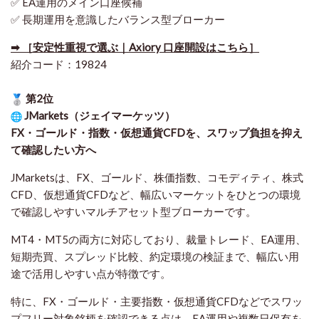
✅ EA運用のメイン口座候補
✅ 長期運用を意識したバランス型ブローカー
➡ ［安定性重視で選ぶ｜Axiory 口座開設はこちら］
紹介コード：19824
第2位
JMarkets（ジェイマーケッツ）
FX・ゴールド・指数・仮想通貨CFDを、スワップ負担を抑え
て確認したい方
へ
JMarketsは、FX、ゴールド、株価指数、コモディティ、株式
CFD、仮想通貨CFDなど、幅広いマーケットをひとつの環境
で確認しやすいマルチアセット型ブローカーです。
MT4・MT5の両方に対応しており、裁量トレード、EA運用、
短期売買、スプレッド比較、約定環境の検証まで、幅広い用
途で活用しやすい点が特徴です。
特に、FX・ゴールド・主要指数・仮想通貨CFDなどでスワッ
プフリー対象銘柄を確認できる点は、EA運用や複数日保有を