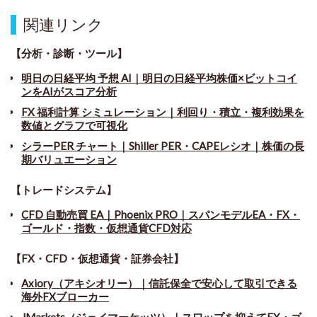
関連リンク
【分析・診断・ツール】
明日の日経平均 予想 AI｜明日の日経平均株価×ビットコイ
ンをAIがスコア分析
FX 福利計算 シミュレーション｜利回り・積立・複利効果を
数値とグラフで可視化
シラーPER チャート
｜
Shiller PER・CAPEレシオ｜株価の長
期バリュエーション
【トレードシステム】
CFD 自動売買 EA｜Phoenix PRO｜スパンモデルEA・FX・
ゴールド・指数・仮想通貨CFD対応
【FX・CFD・仮想通貨・証券会社】
Axiory（アキシオリー）｜信託保全で安心して取引できる
海外FXブローカー
JMarkets（ジェイマーケッツ）｜スワップを抑えてFX・ゴ