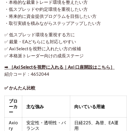
・本格的な裁量トレード環境を整えたい方
・低スプレッドや約定環境を重視したい方
・将来的に資金提供プログラムを目指したい方
・取引実績を積みながらステップアップしたい方
✅ 低スプレッド環境を重視する方に
✅ 裁量・EAどちらにも対応しやすい
✅ Axi Selectを視野に入れたい方の候補
✅ 本格派トレーダー向けの成長ステージ
➡ ［Axi Selectを視野に入れる｜Axi 口座開設はこちら］
紹介コード：4652044
✅ かんたん比較
ブロ
ーカ
主な強み
向いている用途
ー
Axio
安定性・透明性・バ
日経225
、為替、EA運
ry
ランス
用