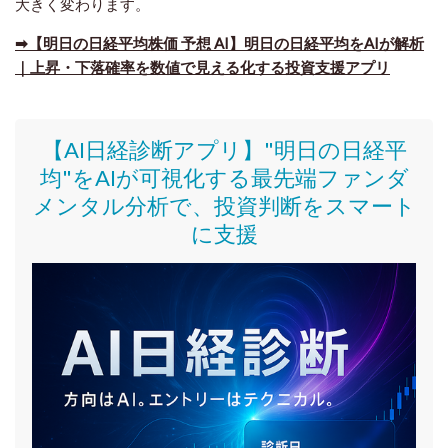
大きく変わります。
➡【明日の日経平均株価 予想 AI】明日の日経平均をAIが解析
｜上昇・下落確率を数値で見える化する投資支援アプリ
【AI日経診断アプリ】"明日の日経平
均"をAIが可視化する最先端ファンダ
メンタル分析で、投資判断をスマート
に支援