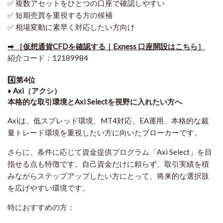
✅ 複数アセットをひとつの口座で確認しやすい
✅ 短期売買を重視する方の候補
✅ 相場変動に素早く対応したい方向け
➡ ［仮想通貨CFDを確認する｜Exness 口座開設はこちら］
紹介コード：12189984
4️⃣
第4位
♦️ Axi（アクシ）
本格的な取引環境とAxi Selectを視野に入れたい方へ
Axiは、低スプレッド環境、MT4対応、EA運用、本格的な裁
量トレード環境を重視したい方に向いたブローカーです。
さらに、条件に応じて資金提供プログラム「Axi Select」を目
指せる点も特徴です。自己資金だけに頼らず、取引実績を積
みながらステップアップしたい方にとって、将来的な選択肢
を広げやすい環境です。
特におすすめの方：