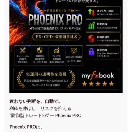
迷わない判断を、自動で。
利確を伸ばし、リスクを抑える
“防御型トレードEA” ― Phoenix PRO
Phoenix PRO
は、