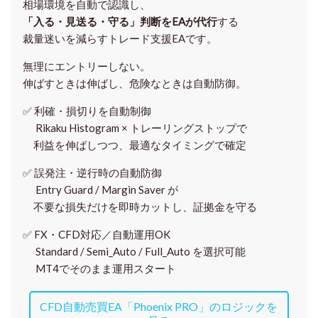
相場環境を自動で認識し、
「入る・見送る・守る」判断をEAが代行
する
裁量迷いを減らすトレード支援EAです。
無理にエントリーしない。
伸ばすときは伸ばし、危険なときは自動防御。
✅
利確・損切りを自動制御
Rikaku Histogram × トレーリングストップで
利益を伸ばしつつ、最適なタイミングで確定
✅
誤発注・逆行時の自動防御
Entry Guard / Margin Saver が
不要な損失だけを即時カットし、証拠金を守る
✅
FX・CFD対応／自動運用OK
Standard / Semi_Auto / Full_Auto を選択可能
MT4でそのまま運用スタート
CFD自動売買EA「Phoenix PRO」のロジックを