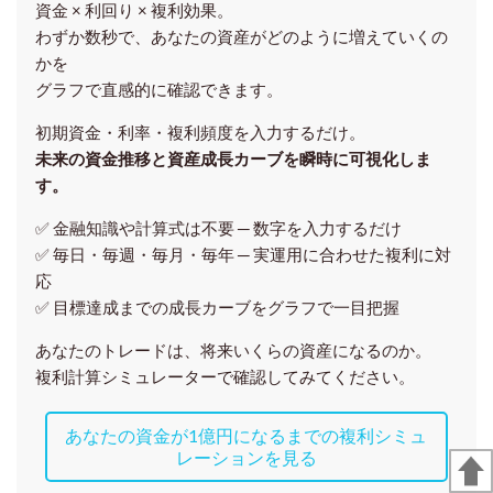
資金 × 利回り × 複利効果。
わずか数秒で、あなたの資産がどのように増えていくの
かを
グラフで直感的に確認できます。
初期資金・利率・複利頻度を入力するだけ。
未来の資金推移と資産成長カーブを瞬時に可視化しま
す。
✅ 金融知識や計算式は不要 ─ 数字を入力するだけ
✅ 毎日・毎週・毎月・毎年 ─ 実運用に合わせた複利に対
応
✅ 目標達成までの成長カーブをグラフで一目把握
あなたのトレードは、将来いくらの資産になるのか。
複利計算シミュレーターで確認してみてください。
あなたの資金が1億円になるまでの複利シミュ
レーションを見る