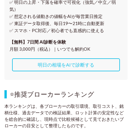
✅ 明日の上昇・下落を
確率で可視化
（強気／中立／弱
気）
✅ 想定される値動きの
値幅をAIが毎営業日推定
✅ 東証データ取得後、
毎日19〜21時に自動更新
✅ スマホ・PC対応／
初心者でも直感的に使える
【無料】7日間 AI診断を体験
月額 3,000円（税込）｜いつでも解約OK
明日の相場をAIで診断する
⭐
推奨ブローカーランキング
本ランキングは、各ブローカーの取引環境、取引コスト、銘
柄仕様、過去データでの検証結果、ロット計算の安定性など
を総合的に確認し、現時点で比較候補として見ておきたいブ
ローカーの目安として整理したものです
。