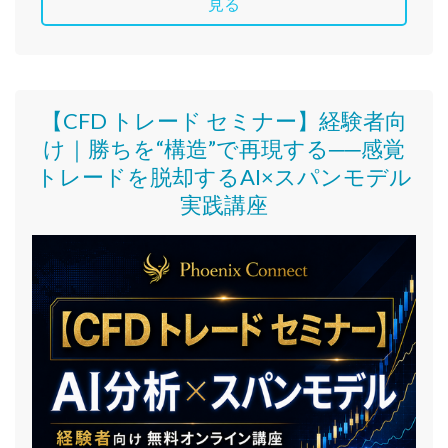
見る
【CFD トレード セミナー】
経験者向
け｜
勝ちを“構造”で再現する──感覚
トレードを脱却するAI×スパンモデル
実践講座