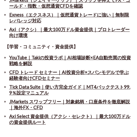
ールド・指数・仮想通貨CFDを確認
Exness（エクスネス）｜仮想通貨トレードに強い｜無制限
レバレッジ対応
Axi（アクシ）｜最大100万ドル資金提供｜プロトレーダー
向け環境
【学習・コミュニティ・資金提供】
YouTube｜Takiの投資ラボ｜AI相場診断×EA自動売買の投資
戦略を解説
CFD トレード セミナー
｜
AI投資分析×スパンモデルで学ぶ
経験者向けCFDセミナー
Tick Data Suite
｜
使い方完全ガイド｜MT4バックテスト99.
9％設定マニュアル
JMarkets スワップフリー
｜
対象銘柄・口座条件を徹底解説
｜海外FX・CFD
Axi Select 資金提供（アクシ・セレクト）｜最大100万ドル
の資金提供ルート