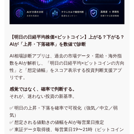
【明日の⽇経平均株価×ビットコイン】上がる？下がる？
AIが「上昇・下落確率」を数値で診断
AI相場診断アプリは、過去の市場データ・需給・海外指
数をAIが解析し、「明日の日経平均
×ビットコイン
の方向
性」と「想定値幅」をスコア表示する投資判断支援アプ
リです。
感覚ではなく、確率で判断する。
それが、迷わない投資の新基準。
✅ 明日の上昇・下落を
確率で可視化
（強気／中立／弱
気）
✅ 想定される値動きの
値幅をAIが毎営業日推定
✅ 東証データ取得後、
毎営業日19〜21時（ビットコイン