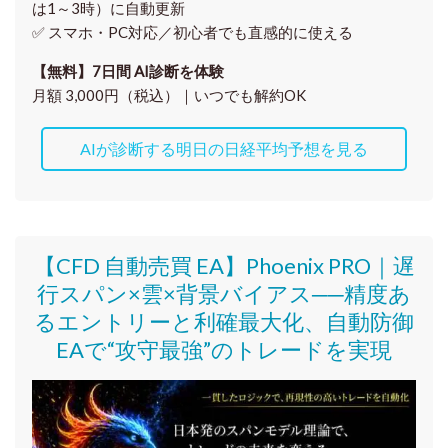
は1～3時）に自動更新
✅ スマホ・PC対応／
初心者でも直感的に使える
【無料】7日間 AI診断を体験
月額 3,000円（税込）｜いつでも解約OK
AIが診断する明日の日経平均予想を見る
【CFD 自動売買 EA】Phoenix PRO｜遅
行スパン×雲×背景バイアス──精度あ
るエントリーと利確最大化、自動防御
EAで“攻守最強”のトレードを実現