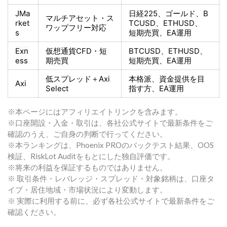
JMa
日経225
、ゴールド、
B
マルチアセット・ス
rket
TCUSD、ETHUSD、
ワップフリー対応
s
短期売買
、EA運用
Exn
仮想通貨CFD・短
BTCUSD、ETHUSD、
ess
期売買
短期売買
、EA運用
低スプレッド＋
Axi
本格派、資金提供を目
Axi
Select
指す方
、EA運用
※本ページにはアフィリエイトリンクを含みます。
※口座開設・入金・取引は、各社公式サイトで最新条件をご
確認のうえ、ご自身の判断で行ってください。
※本ランキングは、Phoenix PROのバックテスト結果、OOS
検証、RiskLot Auditをもとにした独自評価です。
※将来の利益を保証するものではありません。
※ 取引条件・レバレッジ・スプレッド・対象銘柄は、口座タ
イプ・居住地域・市場状況により変動します。
※ 実際に利用する前に、必ず各社公式サイトで最新条件をご
確認ください。