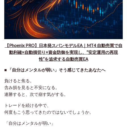
【Phoenix PRO】日本発スパンモデルEA｜MT4 自動売買で自
動利確×自動損切り×資金防御を実現し、“安定運用の再現
性”を追求する自動売買EA
■ 「自分はメンタルが弱い」そう感じてきたあなたへ
負けると焦る。
含み損を見ると不安になる。
連勝すると、次で崩す気がする。
トレードを続ける中で、
何度もこう思ってきたのではないでしょうか。
「自分はメンタルが弱い」