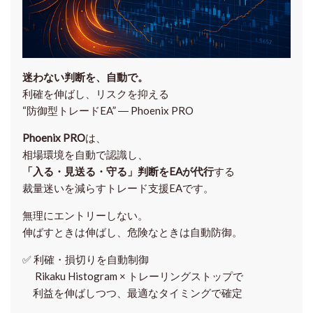
迷わない判断を、自動で。
利確を伸ばし、リスクを抑える
“防御型トレードEA” ― Phoenix PRO
Phoenix PRO
は、
相場環境を自動で認識し、
「入る・見送る・守る」判断をEAが代行
する
裁量迷いを減らすトレード支援EAです。
無理にエントリーしない。
伸ばすときは伸ばし、危険なときは自動防御。
✅
利確・損切りを自動制御
Rikaku Histogram × トレーリングストップで
利益を伸ばしつつ、最適なタイミングで確定