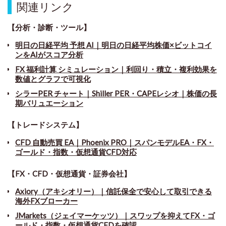
関連リンク
【分析・診断・ツール】
明日の日経平均 予想 AI｜明日の日経平均株価×ビットコイ
ンをAIがスコア分析
FX 福利計算 シミュレーション｜利回り・積立・複利効果を
数値とグラフで可視化
シラーPER チャート
｜
Shiller PER・CAPEレシオ｜株価の長
期バリュエーション
【トレードシステム】
CFD 自動売買 EA｜Phoenix PRO｜スパンモデルEA・FX・
ゴールド・指数・仮想通貨CFD対応
【FX・CFD・仮想通貨・証券会社】
Axiory（アキシオリー）｜信託保全で安心して取引できる
海外FXブローカー
JMarkets（ジェイマーケッツ）｜スワップを抑えてFX・ゴ
ールド・指数・仮想通貨CFDを確認