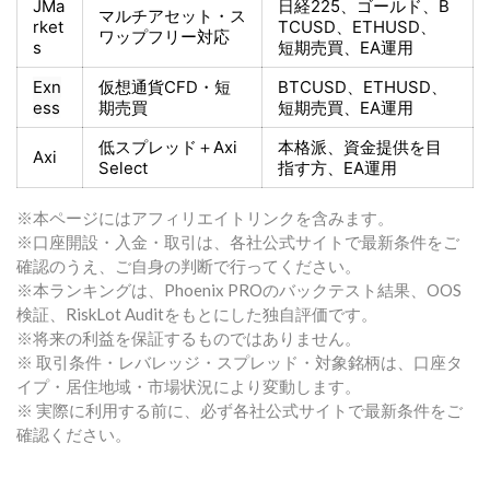
JMa
日経225
、ゴールド、
B
マルチアセット・ス
rket
TCUSD、ETHUSD、
ワップフリー対応
s
短期売買
、EA運用
Exn
仮想通貨CFD・短
BTCUSD、ETHUSD、
ess
期売買
短期売買
、EA運用
低スプレッド＋
Axi
本格派、資金提供を目
Axi
Select
指す方
、EA運用
※本ページにはアフィリエイトリンクを含みます。
※口座開設・入金・取引は、各社公式サイトで最新条件をご
確認のうえ、ご自身の判断で行ってください。
※本ランキングは、Phoenix PROのバックテスト結果、OOS
検証、RiskLot Auditをもとにした独自評価です。
※将来の利益を保証するものではありません。
※ 取引条件・レバレッジ・スプレッド・対象銘柄は、口座タ
イプ・居住地域・市場状況により変動します。
※ 実際に利用する前に、必ず各社公式サイトで最新条件をご
確認ください。