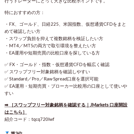
行うトレーダーにとって大きな比較ポイントです。
特におすすめの方：
・FX、ゴールド、日経225、米国指数、仮想通貨CFDをまと
めて確認したい方
・スワップ負担を抑えて複数銘柄を検証したい方
・MT4／MT5の両方で取引環境を整えたい方
・EA運用や短期売買の比較口座を探している方
✅ FX・ゴールド・指数・仮想通貨CFDを幅広く確認
✅ スワップフリー対象銘柄を確認しやすい
✅ Standard／Pro／Raw Spread口座を選択可能
✅ EA運用・短期売買・ブローカー比較用の口座として使いや
すい
➡ ［スワップフリー対象銘柄を確認する｜JMarkets 口座開設
はこちら］
紹介コード：tqcq720lwf
第3位