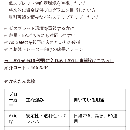
・低スプレッドや約定環境を重視したい方
・将来的に資金提供プログラムを目指したい方
・取引実績を積みながらステップアップしたい方
✅ 低スプレッド環境を重視する方に
✅ 裁量・EAどちらにも対応しやすい
✅ Axi Selectを視野に入れたい方の候補
✅ 本格派トレーダー向けの成長ステージ
➡ ［Axi Selectを視野に入れる｜Axi 口座開設はこちら］
紹介コード：4652044
✅ かんたん比較
ブロ
ーカ
主な強み
向いている用途
ー
Axio
安定性・透明性・バ
日経225
、為替、EA運
ry
ランス
用