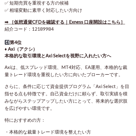
✅ 短期売買を重視する方の候補
✅ 相場変動に素早く対応したい方向け
➡ ［仮想通貨CFDを確認する｜Exness 口座開設はこちら］
紹介コード：12189984
4️⃣
第4位
♦️ Axi（アクシ）
本格的な取引環境とAxi Selectを視野に入れたい方へ
Axiは、低スプレッド環境、MT4対応、EA運用、本格的な裁
量トレード環境を重視したい方に向いたブローカーです。
さらに、条件に応じて資金提供プログラム「Axi Select」を目
指せる点も特徴です。自己資金だけに頼らず、取引実績を積
みながらステップアップしたい方にとって、将来的な選択肢
を広げやすい環境です。
特におすすめの方：
・本格的な裁量トレード環境を整えたい方