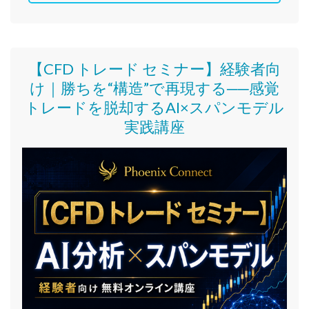
【CFD トレード セミナー】
経験者向
け｜
勝ちを“構造”で再現する──感覚
トレードを脱却するAI×スパンモデル
実践講座