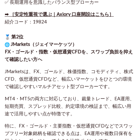
✅ 長期運用を意識したバランス型ブローカー
➡ ［安定性重視で選ぶ｜Axiory 口座開設はこちら］
紹介コード：19824
第2位
JMarkets（ジェイマーケッツ）
FX・ゴールド・指数・仮想通貨CFDを、スワップ負担を抑え
て確認したい方
へ
JMarketsは、FX、ゴールド、株価指数、コモディティ、株式
CFD、仮想通貨CFDなど、幅広いマーケットをひとつの環境
で確認しやすいマルチアセット型ブローカーです。
MT4・MT5の両方に対応しており、裁量トレード、EA運用、
短期売買、スプレッド比較、約定環境の検証まで、幅広い用
途で活用しやすい点が特徴です。
特に、FX・ゴールド・主要指数・仮想通貨CFDなどでスワッ
プフリー対象銘柄を確認できる点は、EA運用や複数日保有を