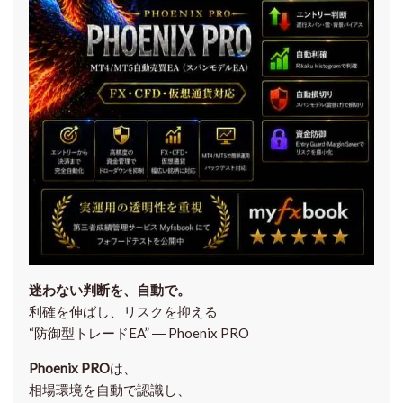
迷わない判断を、自動で。
利確を伸ばし、リスクを抑える
“防御型トレードEA” ― Phoenix PRO
Phoenix PRO
は、
相場環境を自動で認識し、