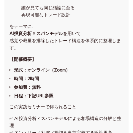
誰が見ても同じ結論に至る
再現可能なトレード設計
をテーマに、
AI投資分析 × スパンモデル
を用いて
感覚や裁量を排除したトレード構造を体系的に整理しま
す。
【開催概要】
形式
：オンライン（Zoom）
時間
：2時間
参加費
：無料
日程
：下記URL参照
この実践セミナーで得られること
✅ AI投資分析 × スパンモデルによる相場構造の分解と整
理
✅ エントリー／利確／損切を事前定義する設計思考