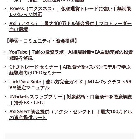
Exness（エクスネス）｜仮想通貨トレードに強い｜無制限
レバレッジ対応
Axi（アクシ）｜最大100万ドル資金提供｜プロトレーダー
向け環境
【学習・コミュニティ・資金提供】
YouTube｜Takiの投資ラボ｜AI相場診断×EA自動売買の投資
戦略を解説
CFD トレード セミナー
｜
AI投資分析×スパンモデルで学ぶ
経験者向けCFDセミナー
Tick Data Suite
｜
使い方完全ガイド｜MT4バックテスト99.
9％設定マニュアル
JMarkets スワップフリー
｜
対象銘柄・口座条件を徹底解説
｜海外FX・CFD
Axi Select 資金提供（アクシ・セレクト）｜最大100万ドル
の資金提供ルート