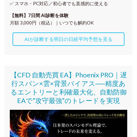
✅ スマホ・PC対応／
初心者でも直感的に使える
【無料】7日間 AI診断を体験
月額 3,000円（税込）｜いつでも解約OK
AIが診断する明日の日経平均予想を見る
【CFD 自動売買 EA】Phoenix PRO｜遅
行スパン×雲×背景バイアス──精度あ
るエントリーと利確最大化、自動防御
EAで“攻守最強”のトレードを実現