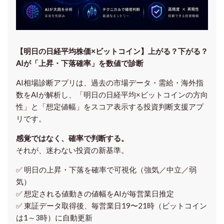
【明日の⽇経平均株価×ビットコイン】上がる？下がる？
AIが「上昇・下落確率」を数値で診断
AI相場診断アプリは、過去の市場データ・需給・海外指
数をAIが解析し、「明日の日経平均
×ビットコイン
の方向
性」と「想定値幅」をスコア表示する投資判断支援アプ
リです。
感覚ではなく、確率で判断する。
それが、迷わない投資の新基準。
✅ 明日の上昇・下落を
確率で可視化
（強気／中立／弱
気）
✅ 想定される値動きの
値幅をAIが毎営業日推定
✅ 東証データ取得後、
毎営業日19〜21時（ビットコイン
は1～3時）に自動更新