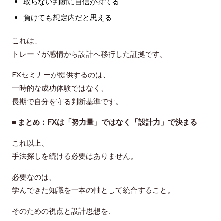
取らない判断に自信が持てる
負けても想定内だと思える
これは、
トレードが
感情から設計へ移行した証拠
です。
FXセミナーが提供するのは、
一時的な成功体験ではなく、
長期で自分を守る判断基準です。
■ まとめ：FXは「努力量」ではなく「設計力」で決まる
これ以上、
手法探しを続ける必要はありません。
必要なのは、
学んできた知識を
一本の軸として統合すること
。
そのための視点と設計思想を、