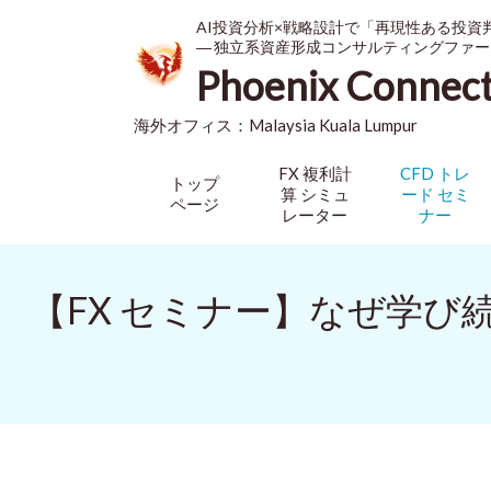
AI投資分析×戦略設計で「再現性ある投資
― 独立系資産形成コンサルティングファー
Phoenix Connec
海外オフィス：
Malaysia
Kuala Lumpur
FX 複利計
CFD トレ
トップ
算 シミュ
ード セミ
ページ
レーター
ナー
【FX セミナー】なぜ学