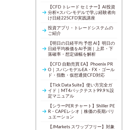
【CFD トレード セミナー】AI投資
分析×スパンモデルで学ぶ経験者向
け日経225CFD実践講座
投資アプリ・トレードシステムの
ご紹介
【明日の日経平均 予想 AI】明日の
日経平均株価をAI予測｜上昇・下
落確率・想定値幅を解析
【CFD 自動売買 EA】Phoenix PR
O｜スパンモデルEA・FX・ゴール
ド・指数・仮想通貨CFD対応
【Tick Data Suite】使い方完全ガ
イド｜MT4バックテスト99.9％設
定マニュアル
【シラーPER チャート】Shiller PE
R・CAPEレシオ｜株価の長期バリ
ュエーション
【JMarkets スワップフリー】対象