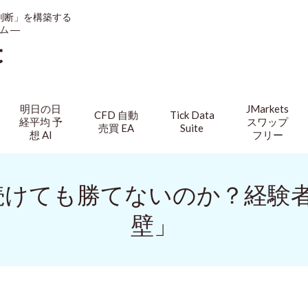
判断」を構築する
ム ―
t
明日の日
JMarkets
CFD 自動
Tick Data
経平均 予
スワップ
売買 EA
Suite
想 AI
フリー
び続けても勝てないのか？経験
壁」