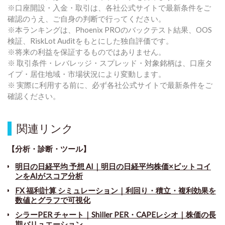
※口座開設・入金・取引は、各社公式サイトで最新条件をご
確認のうえ、ご自身の判断で行ってください。
※本ランキングは、Phoenix PROのバックテスト結果、OOS
検証、RiskLot Auditをもとにした独自評価です。
※将来の利益を保証するものではありません。
※ 取引条件・レバレッジ・スプレッド・対象銘柄は、口座タ
イプ・居住地域・市場状況により変動します。
※ 実際に利用する前に、必ず各社公式サイトで最新条件をご
確認ください。
関連リンク
【分析・診断・ツール】
明日の日経平均 予想 AI｜明日の日経平均株価×ビットコイ
ンをAIがスコア分析
FX 福利計算 シミュレーション｜利回り・積立・複利効果を
数値とグラフで可視化
シラーPER チャート
｜
Shiller PER・CAPEレシオ｜株価の長
期バリュエーション