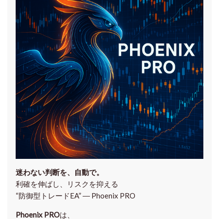
迷わない判断を、自動で。
利確を伸ばし、リスクを抑える
“防御型トレードEA” ― Phoenix PRO
Phoenix PRO
は、