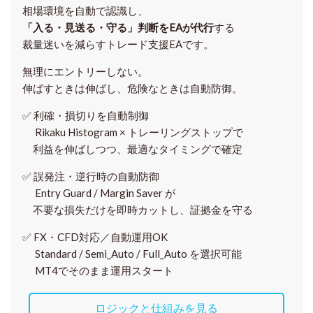
相場環境を自動で認識し、
「入る・見送る・守る」判断をEAが代行
する
裁量迷いを減らすトレード支援EAです。
無理にエントリーしない。
伸ばすときは伸ばし、危険なときは自動防御。
✅
利確・損切りを自動制御
Rikaku Histogram × トレーリングストップで
利益を伸ばしつつ、最適なタイミングで確定
✅
誤発注・逆行時の自動防御
Entry Guard / Margin Saver が
不要な損失だけを即時カットし、証拠金を守る
✅
FX・CFD対応／自動運用OK
Standard / Semi_Auto / Full_Auto を選択可能
MT4でそのまま運用スタート
ロジックと仕組みを見る