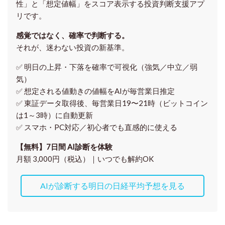
性」と「想定値幅」をスコア表示する投資判断支援アプ
リです。
感覚ではなく、確率で判断する。
それが、迷わない投資の新基準。
✅ 明日の上昇・下落を
確率で可視化
（強気／中立／弱
気）
✅ 想定される値動きの
値幅をAIが毎営業日推定
✅ 東証データ取得後、
毎営業日19〜21時（ビットコイン
は1～3時）に自動更新
✅ スマホ・PC対応／
初心者でも直感的に使える
【無料】7日間 AI診断を体験
月額 3,000円（税込）｜いつでも解約OK
AIが診断する明日の日経平均予想を見る