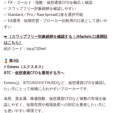
✅ FX・ゴールド・指数・仮想通貨CFDを幅広く確認
✅ スワップフリー対象銘柄を確認しやすい
✅ Standard／Pro／Raw Spread口座を選択可能
✅ EA運用・短期売買・ブローカー比較用の口座として使いや
すい
➡ ［スワップフリー対象銘柄を確認する｜JMarkets 口座開設
はこちら］
紹介コード：tqcq720lwf
第3位
⚡ Exness（エクスネス）
BTC・仮想通貨CFDを重視する方へ
Exnessは、BTCUSDやETHUSDなど、仮想通貨CFDを確認し
たい方にとって候補に入れやすいブローカーです。
為替、貴金属、株価指数、仮想通貨CFDなど複数の市場を確
認しやすく、短期売買や相場急変への対応を重視したい方に
も使いやすい環境です。