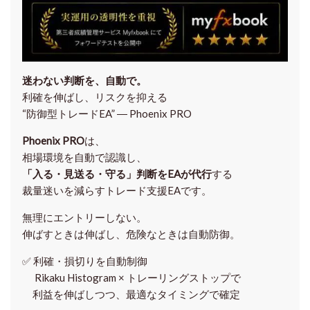
迷わない判断を、自動で。
利確を伸ばし、リスクを抑える
“防御型トレードEA” ― Phoenix PRO
Phoenix PRO
は、
相場環境を自動で認識し、
「入る・見送る・守る」判断をEAが代行
する
裁量迷いを減らすトレード支援EAです。
無理にエントリーしない。
伸ばすときは伸ばし、危険なときは自動防御。
✅
利確・損切りを自動制御
Rikaku Histogram × トレーリングストップで
利益を伸ばしつつ、最適なタイミングで確定