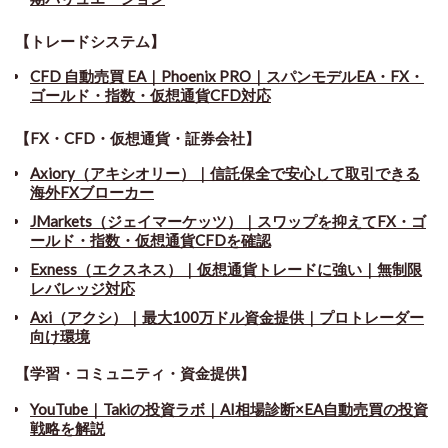
【トレードシステム】
CFD 自動売買 EA｜Phoenix PRO｜スパンモデルEA・FX・
ゴールド・指数・仮想通貨CFD対応
【FX・CFD・仮想通貨・証券会社】
Axiory（アキシオリー）｜信託保全で安心して取引できる
海外FXブローカー
JMarkets（ジェイマーケッツ）｜スワップを抑えてFX・ゴ
ールド・指数・仮想通貨CFDを確認
Exness（エクスネス）｜仮想通貨トレードに強い｜無制限
レバレッジ対応
Axi（アクシ）｜最大100万ドル資金提供｜プロトレーダー
向け環境
【学習・コミュニティ・資金提供】
YouTube｜Takiの投資ラボ｜AI相場診断×EA自動売買の投資
戦略を解説