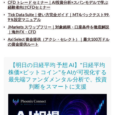
CFD トレード セミナー
｜
AI投資分析×スパンモデルで学ぶ
経験者向けCFDセミナー
Tick Data Suite
｜
使い方完全ガイド｜MT4バックテスト99.
9％設定マニュアル
JMarkets スワップフリー
｜
対象銘柄・口座条件を徹底解説
｜海外FX・CFD
Axi Select 資金提供（アクシ・セレクト）｜最大100万ドル
の資金提供ルート
【明日の日経平均 予想 AI】"日経平均
株価
×ビットコイン
"をAIが可視化する
最先端ファンダメンタル分析で、投資
判断をスマートに支援