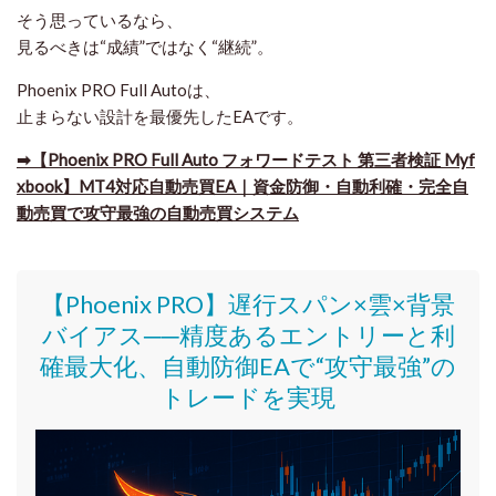
そう思っているなら、
見るべきは“成績”ではなく“継続”。
Phoenix PRO Full Autoは、
止まらない設計を最優先したEA
です。
➡【Phoenix PRO Full Auto フォワードテスト 第三者検証 Myf
xbook】MT4対応自動売買EA｜資金防御・自動利確・完全自
動売買で攻守最強の自動売買システム
【Phoenix PRO】遅行スパン×雲×背景
バイアス──精度あるエントリーと利
確最大化、自動防御EAで“攻守最強”の
トレードを実現