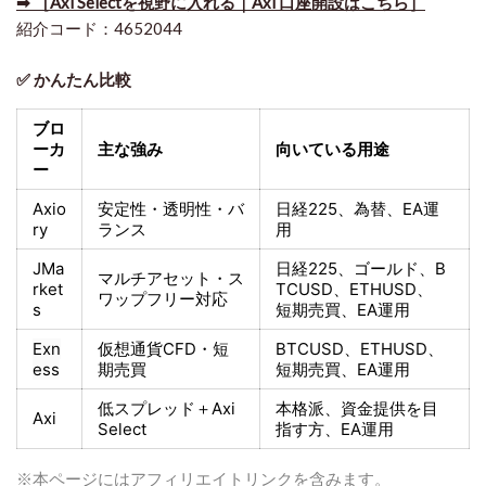
➡ ［Axi Selectを視野に入れる｜Axi 口座開設はこちら］
紹介コード：4652044
✅ かんたん比較
ブロ
ーカ
主な強み
向いている用途
ー
Axio
安定性・透明性・バ
日経225
、為替、EA運
ry
ランス
用
JMa
日経225
、ゴールド、
B
マルチアセット・ス
rket
TCUSD、ETHUSD、
ワップフリー対応
s
短期売買
、EA運用
Exn
仮想通貨CFD・短
BTCUSD、ETHUSD、
ess
期売買
短期売買
、EA運用
低スプレッド＋
Axi
本格派、資金提供を目
Axi
Select
指す方
、EA運用
※本ページにはアフィリエイトリンクを含みます。