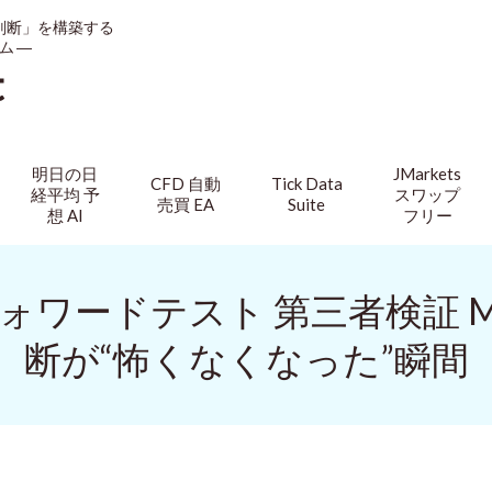
判断」を構築する
ム ―
t
明日の日
JMarkets
CFD 自動
Tick Data
経平均 予
スワップ
売買 EA
Suite
想 AI
フリー
 Auto フォワードテスト 第三者検証
断が“怖くなくなった”瞬間