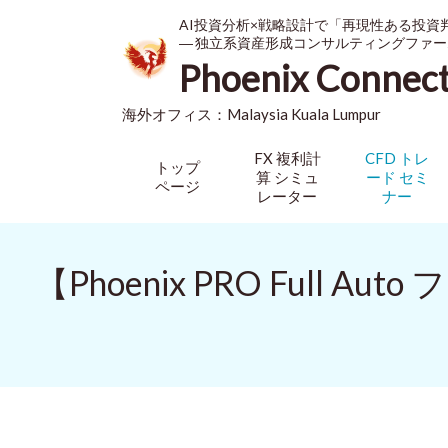
AI投資分析×戦略設計で「再現性ある投資
― 独立系資産形成コンサルティングファー
Phoenix Connec
海外オフィス：
Malaysia
Kuala Lumpur
FX 複利計
CFD トレ
トップ
算 シミュ
ード セミ
ページ
レーター
ナー
【Phoenix PRO Full