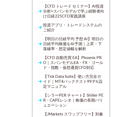
【CFD トレード セミナー】AI投資
分析×スパンモデルで学ぶ経験者向
け日経225CFD実践講座
投資アプリ・トレードシステムの
ご紹介
【明日の日経平均 予想 AI】明日の
日経平均株価をAI予測｜上昇・下
落確率・想定値幅を解析
【CFD 自動売買 EA】Phoenix PR
O｜スパンモデルEA・FX・ゴール
ド・指数・仮想通貨CFD対応
【Tick Data Suite】使い方完全ガ
イド｜MT4バックテスト99.9％設
定マニュアル
【シラーPER チャート】Shiller PE
R・CAPEレシオ｜株価の長期バリ
ュエーション
【JMarkets スワップフリー】対象