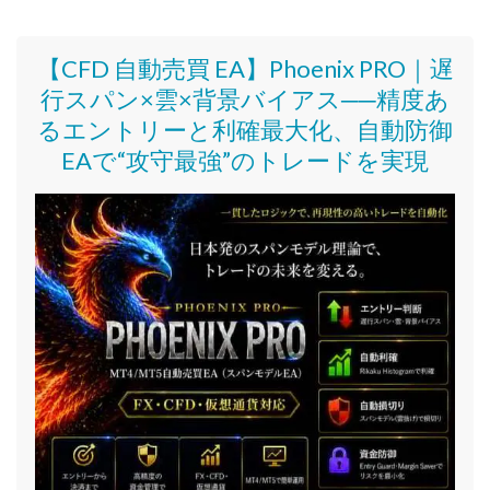
【CFD 自動売買 EA】Phoenix PRO｜遅
行スパン×雲×背景バイアス──精度あ
るエントリーと利確最大化、自動防御
EAで“攻守最強”のトレードを実現