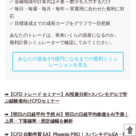
✅ 金融知識や計算式は不要 ─ 数字を入力するだけ
✅ 毎日・毎週・毎月・毎年 ─ 実運用に合わせた複利に対
応
✅ 目標達成までの成長カーブをグラフで一目把握
あなたのトレードは、将来いくらの資産になるのか。
複利計算シミュレーターで確認してみてください。
あなたの資金が1億円になるまでの複利シミュ
レーションを見る
➡【CFD トレード セミナー】AI投資分析×スパンモデルで学
ぶ経験者向けCFDセミナー
➡【明日の日経平均 予想 AI】明日の日経平均株価をAI予測｜
上昇・下落確率・想定値幅を解析
➡​【CFD 自動売買 EA】Phoenix PRO｜スパンモデルEA・F