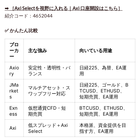
➡ ［Axi Selectを視野に入れる｜Axi 口座開設はこちら］
紹介コード：4652044
✅ かんたん比較
ブロ
ーカ
主な強み
向いている用途
ー
Axio
安定性・透明性・バ
日経225
、為替、EA運
ry
ランス
用
JMa
日経225
、ゴールド、
B
マルチアセット・ス
rket
TCUSD、ETHUSD、
ワップフリー対応
s
短期売買
、EA運用
Exn
仮想通貨CFD・短
BTCUSD、ETHUSD、
ess
期売買
短期売買
、EA運用
低スプレッド＋
Axi
本格派、資金提供を目
Axi
Select
指す方
、EA運用