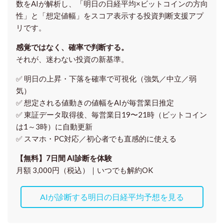
数をAIが解析し、「明日の日経平均
×ビットコイン
の方向
性」と「想定値幅」をスコア表示する投資判断支援アプ
リです。
感覚ではなく、確率で判断する。
それが、迷わない投資の新基準。
✅ 明日の上昇・下落を
確率で可視化
（強気／中立／弱
気）
✅ 想定される値動きの
値幅をAIが毎営業日推定
✅ 東証データ取得後、
毎営業日19〜21時（ビットコイン
は1～3時）に自動更新
✅ スマホ・PC対応／
初心者でも直感的に使える
【無料】7日間 AI診断を体験
月額 3,000円（税込）｜いつでも解約OK
AIが診断する明日の日経平均予想を見る