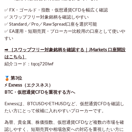
✅ FX・ゴールド・指数・仮想通貨CFDを幅広く確認
✅ スワップフリー対象銘柄を確認しやすい
✅ Standard／Pro／Raw Spread口座を選択可能
✅ EA運用・短期売買・ブローカー比較用の口座として使いや
すい
➡ ［スワップフリー対象銘柄を確認する｜JMarkets 口座開設
はこちら］
紹介コード：tqcq720lwf
第3位
⚡ Exness（エクスネス）
BTC・仮想通貨CFDを重視する方へ
Exnessは、BTCUSDやETHUSDなど、仮想通貨CFDを確認し
たい方にとって候補に入れやすいブローカーです。
為替、貴金属、株価指数、仮想通貨CFDなど複数の市場を確
認しやすく、短期売買や相場急変への対応を重視したい方に