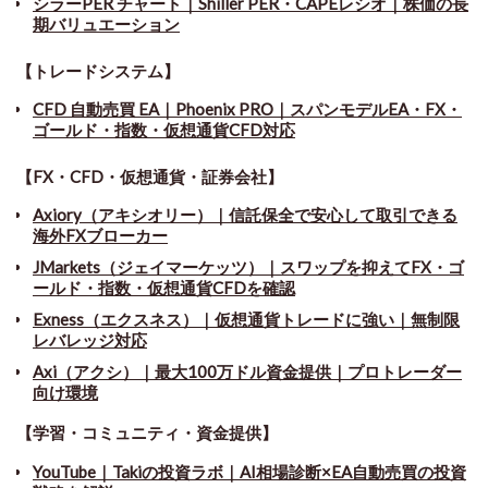
シラーPER チャート
｜
Shiller PER・CAPEレシオ｜株価の長
期バリュエーション
【トレードシステム】
CFD 自動売買 EA｜Phoenix PRO｜スパンモデルEA・FX・
ゴールド・指数・仮想通貨CFD対応
【FX・CFD・仮想通貨・証券会社】
Axiory（アキシオリー）｜信託保全で安心して取引できる
海外FXブローカー
JMarkets（ジェイマーケッツ）｜スワップを抑えてFX・ゴ
ールド・指数・仮想通貨CFDを確認
Exness（エクスネス）｜仮想通貨トレードに強い｜無制限
レバレッジ対応
Axi（アクシ）｜最大100万ドル資金提供｜プロトレーダー
向け環境
【学習・コミュニティ・資金提供】
YouTube｜Takiの投資ラボ｜AI相場診断×EA自動売買の投資