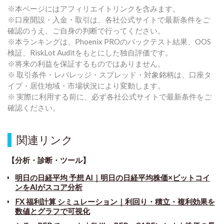
※本ページにはアフィリエイトリンクを含みます。
※口座開設・入金・取引は、各社公式サイトで最新条件をご
確認のうえ、ご自身の判断で行ってください。
※本ランキングは、Phoenix PROのバックテスト結果、OOS
検証、RiskLot Auditをもとにした独自評価です。
※将来の利益を保証するものではありません。
※ 取引条件・レバレッジ・スプレッド・対象銘柄は、口座タ
イプ・居住地域・市場状況により変動します。
※ 実際に利用する前に、必ず各社公式サイトで最新条件をご
確認ください。
関連リンク
【分析・診断・ツール】
明日の日経平均 予想 AI｜明日の日経平均株価×ビットコイ
ンをAIがスコア分析
FX 福利計算 シミュレーション｜利回り・積立・複利効果を
数値とグラフで可視化