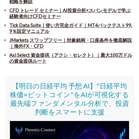
戦略を解説
CFD トレード セミナー
｜
AI投資分析×スパンモデルで学ぶ
経験者向けCFDセミナー
Tick Data Suite
｜
使い方完全ガイド｜MT4バックテスト99.
9％設定マニュアル
JMarkets スワップフリー
｜
対象銘柄・口座条件を徹底解説
｜海外FX・CFD
Axi Select 資金提供（アクシ・セレクト）｜最大100万ドル
の資金提供ルート
【明日の日経平均 予想 AI】"日経平均
株価
×ビットコイン
"をAIが可視化する
最先端ファンダメンタル分析で、投資
判断をスマートに支援