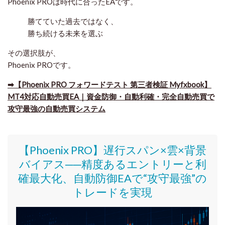
Phoenix PROは
時代に合ったEA
です。
勝てていた過去ではなく、
勝ち続ける未来を選ぶ
その選択肢が、
Phoenix PROです。
➡【Phoenix PRO フォワードテスト 第三者検証 Myfxbook】
MT4対応自動売買EA｜資金防御・自動利確・完全自動売買で
攻守最強の自動売買システム
【Phoenix PRO】遅行スパン×雲×背景
バイアス──精度あるエントリーと利
確最大化、自動防御EAで“攻守最強”の
トレードを実現