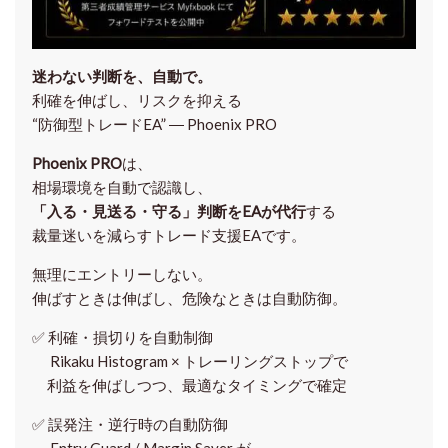
迷わない判断を、自動で。
利確を伸ばし、リスクを抑える
“防御型トレードEA” ― Phoenix PRO
Phoenix PRO
は、
相場環境を自動で認識し、
「入る・見送る・守る」判断をEAが代行
する
裁量迷いを減らすトレード支援EAです。
無理にエントリーしない。
伸ばすときは伸ばし、危険なときは自動防御。
✅
利確・損切りを自動制御
Rikaku Histogram × トレーリングストップで
利益を伸ばしつつ、最適なタイミングで確定
✅
誤発注・逆行時の自動防御