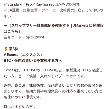
✅ Standard／Pro／Raw Spread口座を選択可能
✅ EA運用・短期売買・ブローカー比較用の口座として使いや
すい
➡ ［スワップフリー対象銘柄を確認する｜JMarkets 口座開設
はこちら］
紹介コード：tqcq720lwf
第3位
⚡ Exness（エクスネス）
BTC・仮想通貨CFDを重視する方へ
Exnessは、BTCUSDやETHUSDなど、仮想通貨CFDを確認し
たい方にとって候補に入れやすいブローカーです。
為替、貴金属、株価指数、仮想通貨CFDなど複数の市場を確
認しやすく、短期売買や相場急変への対応を重視したい方に
も使いやすい環境です。
特におすすめの方：