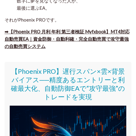
数字に夢を見なくなった人が、
最後に選ぶEA。
それがPhoenix PROです。
➡【Phoenix PRO 月利 年利 第三者検証 Myfxbook】MT4対応
自動売買EA｜資金防御・自動利確・完全自動売買で攻守最強
の自動売買システム
【Phoenix PRO】遅行スパン×雲×背景
バイアス──精度あるエントリーと利
確最大化、自動防御EAで“攻守最強”の
トレードを実現