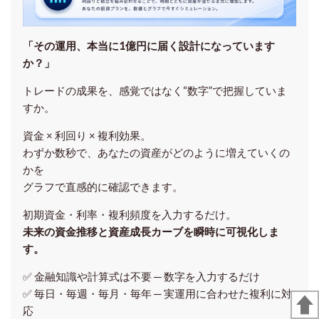
「その運用、本当に1億円に届く設計になっています
か？」
トレードの成果を、感覚ではなく“数字”で把握していま
すか。
資金 × 利回り × 複利効果。
わずか数秒で、あなたの資産がどのように増えていくの
かを
グラフで直感的に確認できます。
初期資金・利率・複利頻度を入力するだけ。
未来の資金推移と資産成長カーブを瞬時に可視化しま
す。
✅ 金融知識や計算式は不要 ─ 数字を入力するだけ
✅ 毎日・毎週・毎月・毎年 ─ 実運用に合わせた複利に対
応