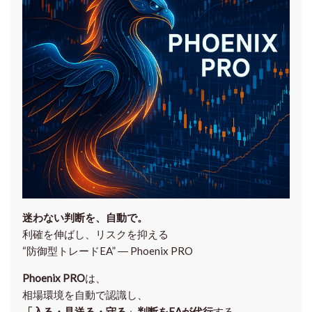
迷わない判断を、自動で。
利確を伸ばし、リスクを抑える
“防御型トレードEA” ― Phoenix PRO
Phoenix PRO
は、
相場環境を自動で認識し、
「入る・見送る・守る」判断をEAが代行
する