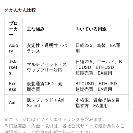
✅ かんたん比較
ブロ
ーカ
主な強み
向いている用途
ー
Axio
安定性・透明性・バ
日経225
、為替、EA運
ry
ランス
用
JMa
日経225
、ゴールド、
B
マルチアセット・ス
rket
TCUSD、ETHUSD、
ワップフリー対応
s
短期売買
、EA運用
Exn
仮想通貨CFD・短
BTCUSD、ETHUSD、
ess
期売買
短期売買
、EA運用
低スプレッド＋
Axi
本格派、資金提供を目
Axi
Select
指す方
、EA運用
※本ページにはアフィリエイトリンクを含みます。
※口座開設・入金・取引は、各社公式サイトで最新条件をご
確認のうえ、ご自身の判断で行ってください。