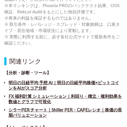
※本ランキングは、Phoenix PROのバックテスト結果、OOS
検証、RiskLot Auditをもとにした独自評価です。
※将来の利益を保証するものではありません。
※ 取引条件・レバレッジ・スプレッド・対象銘柄は、口座タ
イプ・居住地域・市場状況により変動します。
※ 実際に利用する前に、必ず各社公式サイトで最新条件をご
確認ください。
関連リンク
【分析・診断・ツール】
明日の日経平均 予想 AI｜明日の日経平均株価×ビットコイ
ンをAIがスコア分析
FX 福利計算 シミュレーション｜利回り・積立・複利効果を
数値とグラフで可視化
シラーPER チャート
｜
Shiller PER・CAPEレシオ｜株価の長
期バリュエーション