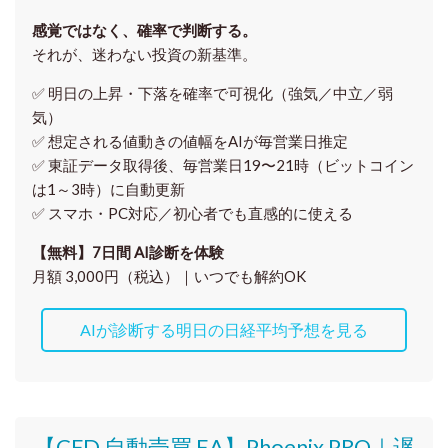
感覚ではなく、確率で判断する。
それが、迷わない投資の新基準。
✅ 明日の上昇・下落を
確率で可視化
（強気／中立／弱
気）
✅ 想定される値動きの
値幅をAIが毎営業日推定
✅ 東証データ取得後、
毎営業日19〜21時（ビットコイン
は1～3時）に自動更新
✅ スマホ・PC対応／
初心者でも直感的に使える
【無料】7日間 AI診断を体験
月額 3,000円（税込）｜いつでも解約OK
AIが診断する明日の日経平均予想を見る
【CFD 自動売買 EA】Phoenix PRO｜遅