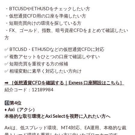
・BTCUSDやETHUSDをチェックしたい方
・仮想通貨CFD用の口座を準備したい方
・短期売買向けの環境を探している方
・FX、ゴールド、指数、暗号資産CFDをまとめて確認したい
方
✅ BTCUSD・ETHUSDなどの仮想通貨CFDに対応
✅ 複数アセットをひとつの口座で確認しやすい
✅ 短期売買を重視する方の候補
✅ 相場変動に素早く対応したい方向け
➡ ［仮想通貨CFDを確認する｜Exness 口座開設はこちら］
紹介コード：12189984
4️⃣
第4位
♦️ Axi（アクシ）
本格的な取引環境とAxi Selectを視野に入れたい方へ
Axiは、低スプレッド環境、MT4対応、EA運用、本格的な裁
量トレード環境を重視したい方に向いたブローカーです。