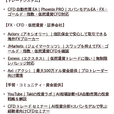
【トレードシステム】
CFD 自動売買 EA｜Phoenix PRO｜スパンモデルEA・FX・
ゴールド・指数・仮想通貨CFD対応
【FX・CFD・仮想通貨・証券会社】
Axiory（アキシオリー）｜信託保全で安心して取引できる
海外FXブローカー
JMarkets（ジェイマーケッツ）｜スワップを抑えてFX・ゴ
ールド・指数・仮想通貨CFDを確認
Exness（エクスネス）｜仮想通貨トレードに強い｜無制限
レバレッジ対応
Axi（アクシ）｜最大100万ドル資金提供｜プロトレーダー
向け環境
【学習・コミュニティ・資金提供】
YouTube｜Takiの投資ラボ｜AI相場診断×EA自動売買の投資
戦略を解説
CFD トレード セミナー
｜
AI投資分析×スパンモデルで学ぶ
経験者向けCFDセミナー