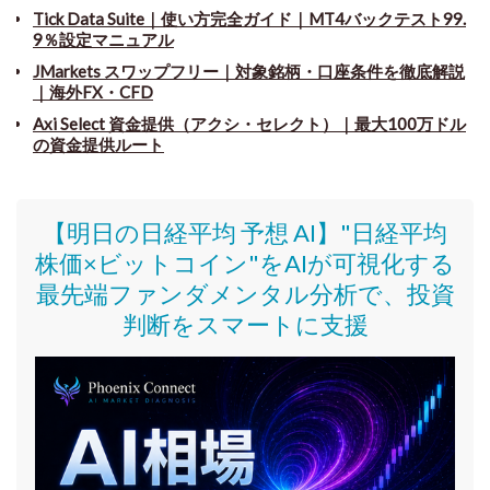
Tick Data Suite
｜
使い方完全ガイド｜MT4バックテスト99.
9％設定マニュアル
JMarkets スワップフリー
｜
対象銘柄・口座条件を徹底解説
｜海外FX・CFD
Axi Select 資金提供（アクシ・セレクト）｜最大100万ドル
の資金提供ルート
【明日の日経平均 予想 AI】"日経平均
株価
×ビットコイン
"をAIが可視化する
最先端ファンダメンタル分析で、投資
判断をスマートに支援