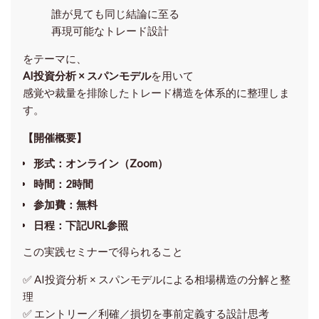
誰が見ても同じ結論に至る
再現可能なトレード設計
をテーマに、
AI投資分析 × スパンモデル
を用いて
感覚や裁量を排除したトレード構造を体系的に整理しま
す。
【開催概要】
形式
：オンライン（Zoom）
時間
：2時間
参加費
：無料
日程
：下記URL参照
この実践セミナーで得られること
✅ AI投資分析 × スパンモデルによる相場構造の分解と整
理
✅ エントリー／利確／損切を事前定義する設計思考