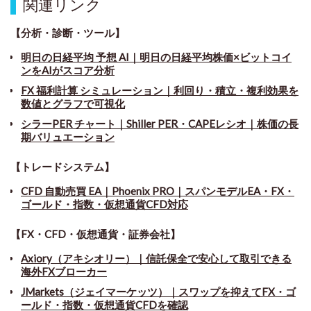
関連リンク
【分析・診断・ツール】
明日の日経平均 予想 AI｜明日の日経平均株価×ビットコイ
ンをAIがスコア分析
FX 福利計算 シミュレーション｜利回り・積立・複利効果を
数値とグラフで可視化
シラーPER チャート
｜
Shiller PER・CAPEレシオ｜株価の長
期バリュエーション
【トレードシステム】
CFD 自動売買 EA｜Phoenix PRO｜スパンモデルEA・FX・
ゴールド・指数・仮想通貨CFD対応
【FX・CFD・仮想通貨・証券会社】
Axiory（アキシオリー）｜信託保全で安心して取引できる
海外FXブローカー
JMarkets（ジェイマーケッツ）｜スワップを抑えてFX・ゴ
ールド・指数・仮想通貨CFDを確認