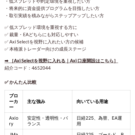
・低スプレッドや約定環境を重視したい方
・将来的に資金提供プログラムを目指したい方
・取引実績を積みながらステップアップしたい方
✅ 低スプレッド環境を重視する方に
✅ 裁量・EAどちらにも対応しやすい
✅ Axi Selectを視野に入れたい方の候補
✅ 本格派トレーダー向けの成長ステージ
➡ ［Axi Selectを視野に入れる｜Axi 口座開設はこちら］
紹介コード：4652044
✅ かんたん比較
ブロ
ーカ
主な強み
向いている用途
ー
Axio
安定性・透明性・バ
日経225
、為替、EA運
ry
ランス
用
JMa
日経225
、ゴールド、
B