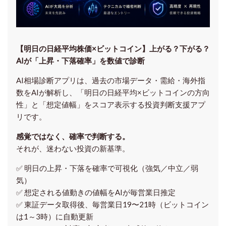
【明日の⽇経平均株価×ビットコイン】上がる？下がる？
AIが「上昇・下落確率」を数値で診断
AI相場診断アプリは、過去の市場データ・需給・海外指
数をAIが解析し、「明日の日経平均
×ビットコイン
の方向
性」と「想定値幅」をスコア表示する投資判断支援アプ
リです。
感覚ではなく、確率で判断する。
それが、迷わない投資の新基準。
✅ 明日の上昇・下落を
確率で可視化
（強気／中立／弱
気）
✅ 想定される値動きの
値幅をAIが毎営業日推定
✅ 東証データ取得後、
毎営業日19〜21時（ビットコイン
は1～3時）に自動更新