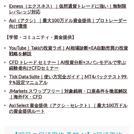
Exness（エクスネス）｜仮想通貨トレードに強い｜無制限
レバレッジ対応
Axi（アクシ）｜最大100万ドル資金提供｜プロトレーダー
向け環境
【学習・コミュニティ・資金提供】
YouTube｜Takiの投資ラボ｜AI相場診断×EA自動売買の投資
戦略を解説
CFD トレード セミナー
｜
AI投資分析×スパンモデルで学ぶ
経験者向けCFDセミナー
Tick Data Suite
｜
使い方完全ガイド｜MT4バックテスト99.
9％設定マニュアル
JMarkets スワップフリー
｜
対象銘柄・口座条件を徹底解説
｜海外FX・CFD
Axi Select 資金提供（アクシ・セレクト）｜最大100万ドル
の資金提供ルート