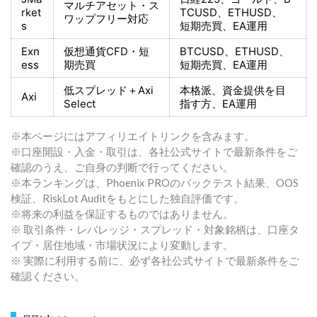
マルチアセット・ス
rket
TCUSD、ETHUSD、
ワップフリー対応
s
短期売買
、EA運用
Exn
仮想通貨CFD・短
BTCUSD、ETHUSD、
ess
期売買
短期売買
、EA運用
低スプレッド＋
Axi
本格派、資金提供を目
Axi
Select
指す方
、EA運用
※本ページにはアフィリエイトリンクを含みます。
※口座開設・入金・取引は、各社公式サイトで最新条件をご
確認のうえ、ご自身の判断で行ってください。
※本ランキングは、Phoenix PROのバックテスト結果、OOS
検証、RiskLot Auditをもとにした独自評価です。
※将来の利益を保証するものではありません。
※ 取引条件・レバレッジ・スプレッド・対象銘柄は、口座タ
イプ・居住地域・市場状況により変動します。
※ 実際に利用する前に、必ず各社公式サイトで最新条件をご
確認ください。