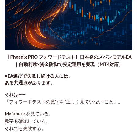
【Phoenix PRO フォワードテスト】日本発のスパンモデルEA
｜自動利確×資金防御で安定運用を実現（MT4対応）
■EA選びで失敗し続ける人には、
ある共通点があります。
それは——
「フォワードテストの数字を“正しく見ていない”こと」
。
Myfxbookを見ている。
数字も確認している。
それでも失敗する。