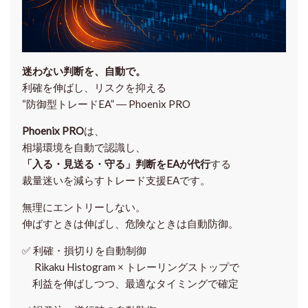
迷わない判断を、自動で。
利確を伸ばし、リスクを抑える
“防御型トレードEA” ― Phoenix PRO
Phoenix PRO
は、
相場環境を自動で認識し、
「入る・見送る・守る」判断をEAが代行
する
裁量迷いを減らすトレード支援EAです。
無理にエントリーしない。
伸ばすときは伸ばし、危険なときは自動防御。
✅
利確・損切りを自動制御
Rikaku Histogram × トレーリングストップで
利益を伸ばしつつ、最適なタイミングで確定