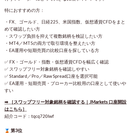
特におすすめの方：
・FX、ゴールド、日経225、米国指数、仮想通貨CFDをまと
めて確認したい方
・スワップ負担を抑えて複数銘柄を検証したい方
・MT4／MT5の両方で取引環境を整えたい方
・EA運用や短期売買の比較口座を探している方
✅ FX・ゴールド・指数・仮想通貨CFDを幅広く確認
✅ スワップフリー対象銘柄を確認しやすい
✅ Standard／Pro／Raw Spread口座を選択可能
✅ EA運用・短期売買・ブローカー比較用の口座として使いや
すい
➡ ［スワップフリー対象銘柄を確認する｜JMarkets 口座開設
はこちら］
紹介コード：tqcq720lwf
第3位