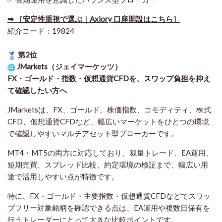
➡ ［安定性重視で選ぶ｜Axiory 口座開設はこちら］
紹介コード：19824
第2位
JMarkets（ジェイマーケッツ）
FX・ゴールド・指数・仮想通貨CFDを、スワップ負担を抑え
て確認したい方
へ
JMarketsは、FX、ゴールド、株価指数、コモディティ、株式
CFD、仮想通貨CFDなど、幅広いマーケットをひとつの環境
で確認しやすいマルチアセット型ブローカーです。
MT4・MT5の両方に対応しており、裁量トレード、EA運用、
短期売買、スプレッド比較、約定環境の検証まで、幅広い用
途で活用しやすい点が特徴です。
特に、FX・ゴールド・主要指数・仮想通貨CFDなどでスワッ
プフリー対象銘柄を確認できる点は、EA運用や複数日保有を
行うトレーダーにとって大きな比較ポイントです。