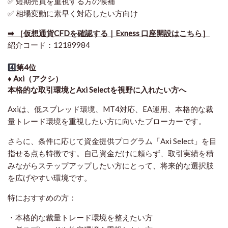
✅ 短期売買を重視する方の候補
✅ 相場変動に素早く対応したい方向け
➡ ［仮想通貨CFDを確認する｜Exness 口座開設はこちら］
紹介コード：12189984
4️⃣
第4位
♦️ Axi（アクシ）
本格的な取引環境とAxi Selectを視野に入れたい方へ
Axiは、低スプレッド環境、MT4対応、EA運用、本格的な裁
量トレード環境を重視したい方に向いたブローカーです。
さらに、条件に応じて資金提供プログラム「Axi Select」を目
指せる点も特徴です。自己資金だけに頼らず、取引実績を積
みながらステップアップしたい方にとって、将来的な選択肢
を広げやすい環境です。
特におすすめの方：
・本格的な裁量トレード環境を整えたい方