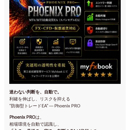
迷わない判断を、自動で。
利確を伸ばし、リスクを抑える
“防御型トレードEA” ― Phoenix PRO
Phoenix PRO
は、
相場環境を自動で認識し、