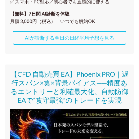
✅ スマホ・PC対応／
初心者でも直感的に使える
【無料】7日間 AI診断を体験
月額 3,000円（税込）｜いつでも解約OK
AIが診断する明日の日経平均予想を見る
【CFD 自動売買 EA】Phoenix PRO｜遅
行スパン×雲×背景バイアス──精度あ
るエントリーと利確最大化、自動防御
EAで“攻守最強”のトレードを実現