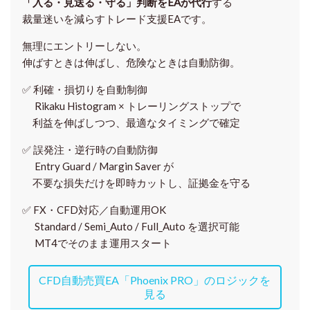
「入る・見送る・守る」判断をEAが代行
する
裁量迷いを減らすトレード支援EAです。
無理にエントリーしない。
伸ばすときは伸ばし、危険なときは自動防御。
✅
利確・損切りを自動制御
Rikaku Histogram × トレーリングストップで
利益を伸ばしつつ、最適なタイミングで確定
✅
誤発注・逆行時の自動防御
Entry Guard / Margin Saver が
不要な損失だけを即時カットし、証拠金を守る
✅
FX・CFD対応／自動運用OK
Standard / Semi_Auto / Full_Auto を選択可能
MT4でそのまま運用スタート
CFD自動売買EA「Phoenix PRO」のロジックを
見る