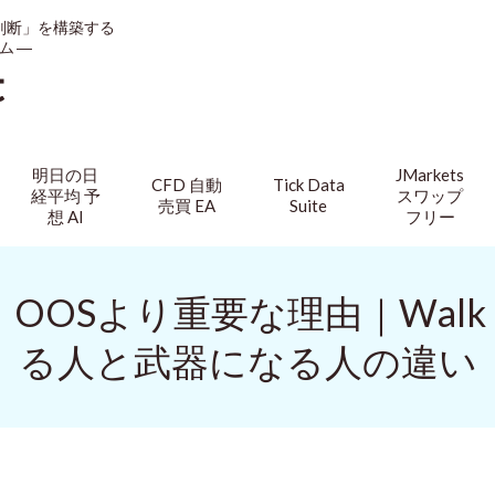
判断」を構築する
ム ―
t
明日の日
JMarkets
CFD 自動
Tick Data
経平均 予
スワップ
売買 EA
Suite
想 AI
フリー
OSより重要な理由｜Walk For
る人と武器になる人の違い