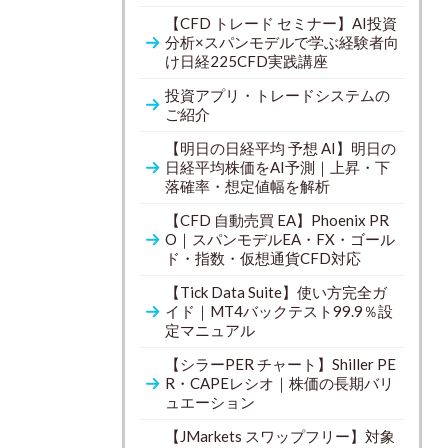
【CFD トレード セミナー】AI投資
分析×スパンモデルで学ぶ経験者向
け日経225CFD実践講座
投資アプリ・トレードシステムの
ご紹介
【明日の日経平均 予想 AI】明日の
日経平均株価をAI予測｜上昇・下
落確率・想定値幅を解析
【CFD 自動売買 EA】Phoenix PR
O｜スパンモデルEA・FX・ゴール
ド・指数・仮想通貨CFD対応
【Tick Data Suite】使い方完全ガ
イド｜MT4バックテスト99.9％設
定マニュアル
【シラーPER チャート】Shiller PE
R・CAPEレシオ｜株価の長期バリ
ュエーション
【JMarkets スワップフリー】対象