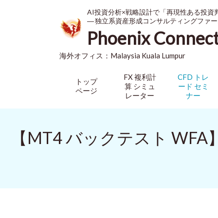
AI投資分析×戦略設計で「再現性ある投資
― 独立系資産形成コンサルティングファー
Phoenix Connec
海外オフィス：
Malaysia
Kuala Lumpur
FX 複利計
CFD トレ
トップ
算 シミュ
ード セミ
ページ
レーター
ナー
【MT4 バックテスト WFA】O