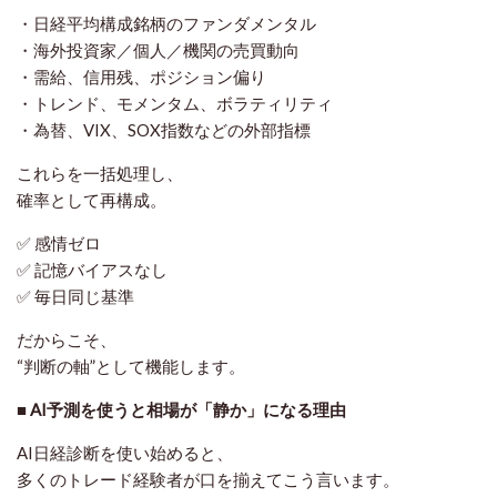
・日経平均構成銘柄のファンダメンタル
・海外投資家／個人／機関の売買動向
・需給、信用残、ポジション偏り
・トレンド、モメンタム、ボラティリティ
・為替、VIX、SOX指数などの外部指標
これらを一括処理し、
確率として再構成
。
✅ 感情ゼロ
✅ 記憶バイアスなし
✅ 毎日同じ基準
だからこそ、
“判断の軸”として機能します。
■ AI予測を使うと相場が「静か」になる理由
AI日経診断を使い始めると、
多くのトレード経験者が口を揃えてこう言います。