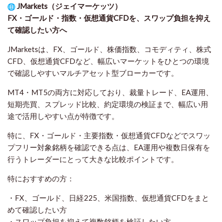
JMarkets（ジェイマーケッツ）
FX・ゴールド・指数・仮想通貨CFDを、スワップ負担を抑え
て確認したい方
へ
JMarketsは、FX、ゴールド、株価指数、コモディティ、株式
CFD、仮想通貨CFDなど、幅広いマーケットをひとつの環境
で確認しやすいマルチアセット型ブローカーです。
MT4・MT5の両方に対応しており、裁量トレード、EA運用、
短期売買、スプレッド比較、約定環境の検証まで、幅広い用
途で活用しやすい点が特徴です。
特に、FX・ゴールド・主要指数・仮想通貨CFDなどでスワッ
プフリー対象銘柄を確認できる点は、EA運用や複数日保有を
行うトレーダーにとって大きな比較ポイントです。
特におすすめの方：
・FX、ゴールド、日経225、米国指数、仮想通貨CFDをまと
めて確認したい方
・スワップ負担を抑えて複数銘柄を検証したい方