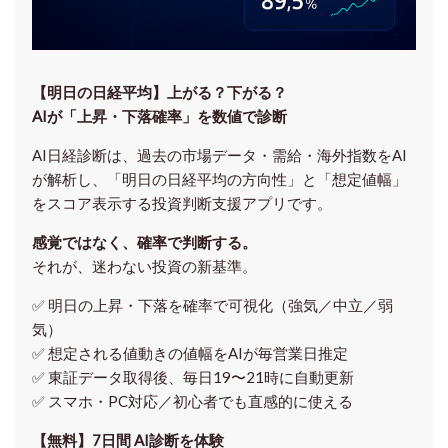
【明日の⽇経平均】上がる？下がる？
AIが「上昇・下落確率」を数値で診断
AI日経診断は、過去の市場データ・需給・海外指数をAI
が解析し、「明日の日経平均の方向性」と「想定値幅」
をスコア表示する投資判断支援アプリです。
感覚ではなく、確率で判断する。
それが、迷わない投資の新基準。
✅ 明日の上昇・下落を
確率で可視化
（強気／中立／弱
気）
✅ 想定される値動きの
値幅をAIが毎営業日推定
✅ 東証データ取得後、
毎日19〜21時に自動更新
✅ スマホ・PC対応／
初心者でも直感的に使える
【無料】7日間 AI診断を体験