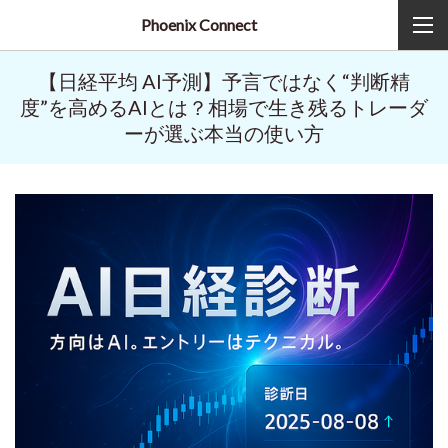
Phoenix Connect
【日経平均 AI予測】予言ではなく“判断精
度”を高めるAIとは？相場で生き残るトレーダ
ーが選ぶ本当の使い方