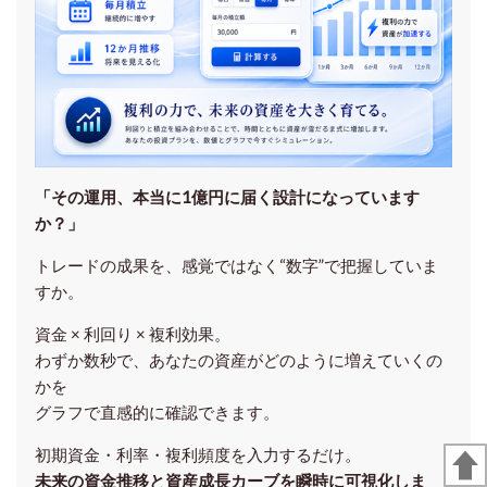
「その運用、本当に1億円に届く設計になっています
か？」
トレードの成果を、感覚ではなく“数字”で把握していま
すか。
資金 × 利回り × 複利効果。
わずか数秒で、あなたの資産がどのように増えていくの
かを
グラフで直感的に確認できます。
初期資金・利率・複利頻度を入力するだけ。
未来の資金推移と資産成長カーブを瞬時に可視化しま