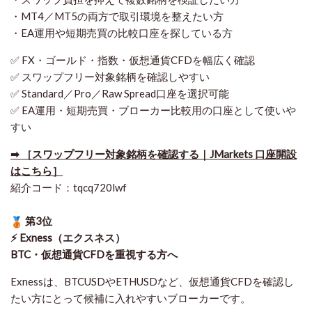
・MT4／MT5の両方で取引環境を整えたい方
・EA運用や短期売買の比較口座を探している方
✅ FX・ゴールド・指数・仮想通貨CFDを幅広く確認
✅ スワップフリー対象銘柄を確認しやすい
✅ Standard／Pro／Raw Spread口座を選択可能
✅ EA運用・短期売買・ブローカー比較用の口座として使いや
すい
➡ ［スワップフリー対象銘柄を確認する｜JMarkets 口座開設
はこちら］
紹介コード：tqcq720lwf
第3位
⚡ Exness（エクスネス）
BTC・仮想通貨CFDを重視する方へ
Exnessは、BTCUSDやETHUSDなど、仮想通貨CFDを確認し
たい方にとって候補に入れやすいブローカーです。