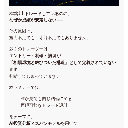
3年以上トレードしているのに、
なぜか成績が安定しない——
その原因は、
努力不足でも、才能不足でもありません。
多くのトレーダーは
エントリー・利確・損切が
「相場環境と結びついた構造」として定義されていない
まま
判断してしまっています。
本セミナーでは、
誰が見ても同じ結論に至る
再現可能なトレード設計
をテーマに、
AI投資分析 × スパンモデル
を用いて