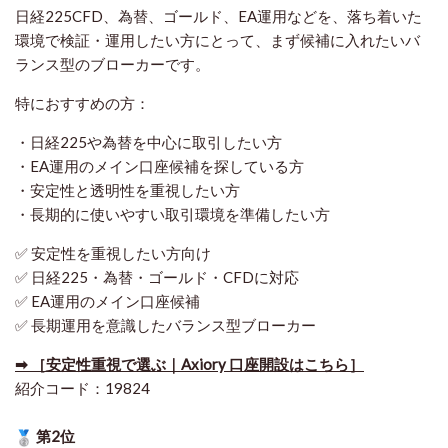
日経225CFD、為替、ゴールド、EA運用などを、落ち着いた
環境で検証・運用したい方にとって、まず候補に入れたいバ
ランス型のブローカーです。
特におすすめの方：
・日経225や為替を中心に取引したい方
・EA運用のメイン口座候補を探している方
・安定性と透明性を重視したい方
・長期的に使いやすい取引環境を準備したい方
✅ 安定性を重視したい方向け
✅ 日経225・為替・ゴールド・CFDに対応
✅ EA運用のメイン口座候補
✅ 長期運用を意識したバランス型ブローカー
➡ ［安定性重視で選ぶ｜Axiory 口座開設はこちら］
紹介コード：19824
第2位