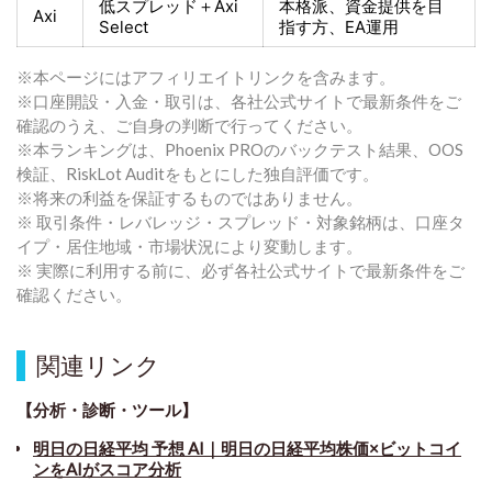
低スプレッド＋
Axi
本格派、資金提供を目
Axi
Select
指す方
、EA運用
※本ページにはアフィリエイトリンクを含みます。
※口座開設・入金・取引は、各社公式サイトで最新条件をご
確認のうえ、ご自身の判断で行ってください。
※本ランキングは、Phoenix PROのバックテスト結果、OOS
検証、RiskLot Auditをもとにした独自評価です。
※将来の利益を保証するものではありません。
※ 取引条件・レバレッジ・スプレッド・対象銘柄は、口座タ
イプ・居住地域・市場状況により変動します。
※ 実際に利用する前に、必ず各社公式サイトで最新条件をご
確認ください。
関連リンク
【分析・診断・ツール】
明日の日経平均 予想 AI｜明日の日経平均株価×ビットコイ
ンをAIがスコア分析