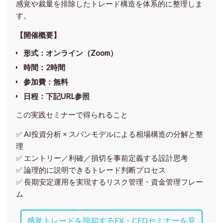
感覚や裁量を排除したトレード構造を体系的に整理しま
す。
【開催概要】
形式
：オンライン（Zoom）
時間
：2時間
参加費
：無料
日程
：下記URL参照
この実践セミナーで得られること
✅ AI投資分析 × スパンモデルによる相場構造の分解と整
理
✅ エントリー／利確／損切を事前定義する設計思考
✅ 論理的に説明できるトレード判断プロセス
✅ 長期安定運用を実現するリスク管理・資金管理フレー
ム
感覚トレードを脱却するFX・CFDセミナーを見