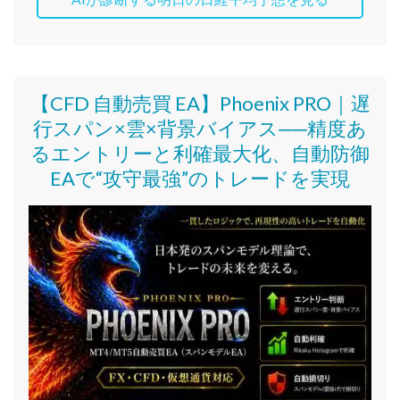
【CFD 自動売買 EA】Phoenix PRO｜遅
行スパン×雲×背景バイアス──精度あ
るエントリーと利確最大化、自動防御
EAで“攻守最強”のトレードを実現