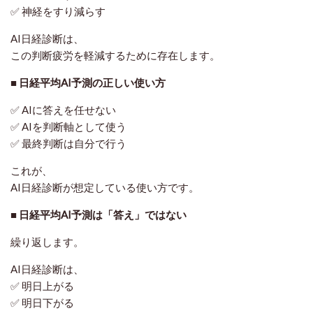
✅ 神経をすり減らす
AI日経診断は、
この判断疲労を軽減するために存在します。
■ 日経平均AI予測の正しい使い方
✅ AIに答えを任せない
✅ AIを判断軸として使う
✅ 最終判断は自分で行う
これが、
AI日経診断が想定している使い方です。
■ 日経平均AI予測は「答え」ではない
繰り返します。
AI日経診断は、
✅ 明日上がる
✅ 明日下がる