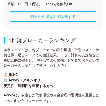
月額 3,000円（税込）｜いつでも解約OK
明日の相場をAIで診断する
⭐
推奨ブローカーランキング
本ランキングは、各ブローカーの取引環境、取引コスト、銘
柄仕様、過去データでの検証結果、ロット計算の安定性など
を総合的に確認し、現時点で比較候補として見ておきたいブ
ローカーの目安として整理したものです
。
第1位
Axiory（アキシオリー）
安定性・透明性を重視する方へ
Axioryは、安定した取引環境や資金管理の透明性を重視した
い方に向いたブローカーです。