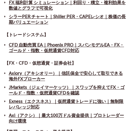
FX 福利計算 シミュレーション｜利回り・積立・複利効果を
数値とグラフで可視化
シラーPER チャート
｜
Shiller PER・CAPEレシオ｜株価の長
期バリュエーション
【トレードシステム】
CFD 自動売買 EA｜Phoenix PRO｜スパンモデルEA・FX・
ゴールド・指数・仮想通貨CFD対応
【FX・CFD・仮想通貨・証券会社】
Axiory（アキシオリー）｜信託保全で安心して取引できる
海外FXブローカー
JMarkets（ジェイマーケッツ）｜スワップを抑えてFX・ゴ
ールド・指数・仮想通貨CFDを確認
Exness（エクスネス）｜仮想通貨トレードに強い｜無制限
レバレッジ対応
Axi（アクシ）｜最大100万ドル資金提供｜プロトレーダー
向け環境