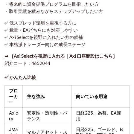
・将来的に資金提供プログラムを目指したい方
・取引実績を積みながらステップアップしたい方
✅ 低スプレッド環境を重視する方に
✅ 裁量・EAどちらにも対応しやすい
✅ Axi Selectを視野に入れたい方の候補
✅ 本格派トレーダー向けの成長ステージ
➡ ［Axi Selectを視野に入れる｜Axi 口座開設はこちら］
紹介コード：4652044
✅ かんたん比較
ブロ
ーカ
主な強み
向いている用途
ー
Axio
安定性・透明性・バ
日経225
、為替、EA運
ry
ランス
用
JMa
日経225
、ゴールド、
B
マルチアセット・ス