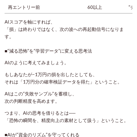
再エントリー前
60以上
“チ
AIスコアを軸にすれば、
「損」は終わりではなく、
次の波への再起動信号
になりま
す。
■“減る恐怖”を“学習データ”に変える思考法
AIのように考えてみましょう。
もしあなたが−1万円の損を出したとしても、
それは「1万円分の確率検証データを得た」ということ。
AIはこの“失敗サンプル”を蓄積し、
次の判断精度を高めます。
つまり、AIの思考を借りるとは──
「恐怖の瞬間を、精度向上の素材として扱う」ということ。
■AIが“資金のリズム”を守ってくれる