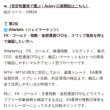
➡ ［安定性重視で選ぶ｜Axiory 口座開設はこちら］
紹介コード：19824
第2位
JMarkets（ジェイマーケッツ）
FX・ゴールド・指数・仮想通貨CFDを、スワップ負担を抑え
て確認したい方
へ
JMarketsは、FX、ゴールド、株価指数、コモディティ、株式
CFD、仮想通貨CFDなど、幅広いマーケットをひとつの環境
で確認しやすいマルチアセット型ブローカーです。
MT4・MT5の両方に対応しており、裁量トレード、EA運用、
短期売買、スプレッド比較、約定環境の検証まで、幅広い用
途で活用しやすい点が特徴です。
特に、FX・ゴールド・主要指数・仮想通貨CFDなどでスワッ
プフリー対象銘柄を確認できる点は、EA運用や複数日保有を
行うトレーダーにとって大きな比較ポイントです。