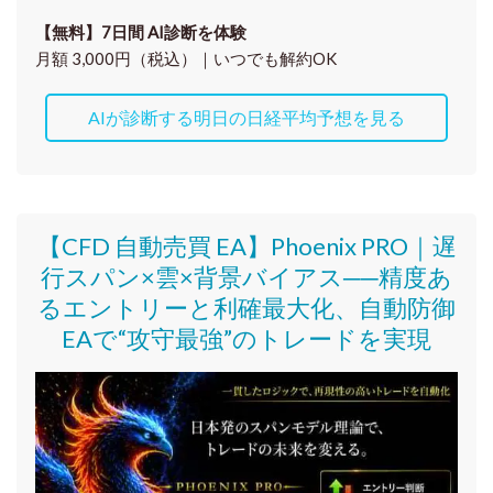
【無料】7日間 AI診断を体験
月額 3,000円（税込）｜いつでも解約OK
AIが診断する明日の日経平均予想を見る
【CFD 自動売買 EA】Phoenix PRO｜遅
行スパン×雲×背景バイアス──精度あ
るエントリーと利確最大化、自動防御
EAで“攻守最強”のトレードを実現