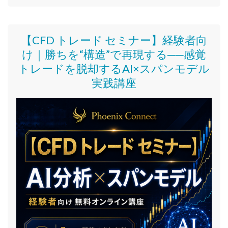
【CFD トレード セミナー】
経験者向
け｜
勝ちを“構造”で再現する──感覚
トレードを脱却するAI×スパンモデル
実践講座