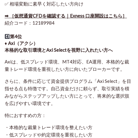
✅ 相場変動に素早く対応したい方向け
➡ ［仮想通貨CFDを確認する｜Exness 口座開設はこちら］
紹介コード：12189984
4️⃣
第4位
♦️ Axi（アクシ）
本格的な取引環境とAxi Selectを視野に入れたい方へ
Axiは、低スプレッド環境、MT4対応、EA運用、本格的な裁
量トレード環境を重視したい方に向いたブローカーです。
さらに、条件に応じて資金提供プログラム「Axi Select」を目
指せる点も特徴です。自己資金だけに頼らず、取引実績を積
みながらステップアップしたい方にとって、将来的な選択肢
を広げやすい環境です。
特におすすめの方：
・本格的な裁量トレード環境を整えたい方
・低スプレッドや約定環境を重視したい方