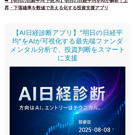
➡【明日の日経平均 予想 AI】明日の日経平均をAIが解析｜上
昇・下落確率を数値で見える化する投資支援アプリ
【AI日経診断アプリ】"明日の日経平
均"をAIが可視化する最先端ファンダ
メンタル分析で、投資判断をスマート
に支援