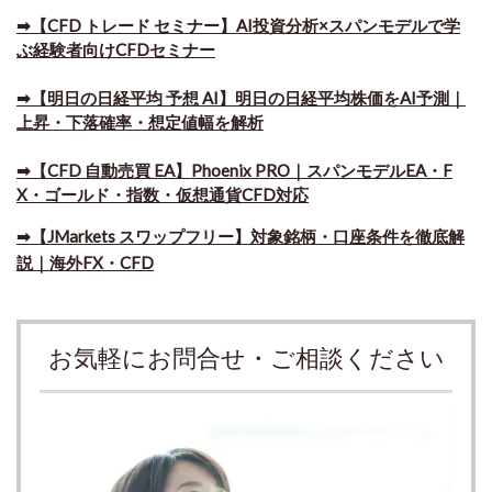
➡【CFD トレード セミナー】AI投資分析×スパンモデルで学
ぶ経験者向けCFDセミナー
➡【明日の日経平均 予想 AI】明日の日経平均株価をAI予測｜
上昇・下落確率・想定値幅を解析
➡​【CFD 自動売買 EA】Phoenix PRO｜スパンモデルEA・F
X・ゴールド・指数・仮想通貨CFD対応
➡​【JMarkets スワップフリー】対象銘柄・口座条件を徹底解
説｜海外FX・CFD
お気軽にお問合せ・ご相談ください