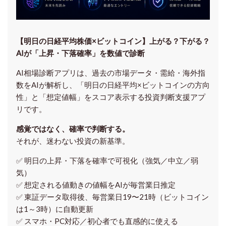
【明日の⽇経平均株価×ビットコイン】上がる？下がる？
AIが「上昇・下落確率」を数値で診断
AI相場診断アプリは、過去の市場データ・需給・海外指
数をAIが解析し、「明日の日経平均
×ビットコイン
の方向
性」と「想定値幅」をスコア表示する投資判断支援アプ
リです。
感覚ではなく、確率で判断する。
それが、迷わない投資の新基準。
✅ 明日の上昇・下落を
確率で可視化
（強気／中立／弱
気）
✅ 想定される値動きの
値幅をAIが毎営業日推定
✅ 東証データ取得後、
毎営業日19〜21時（ビットコイン
は1～3時）に自動更新
✅ スマホ・PC対応／
初心者でも直感的に使える