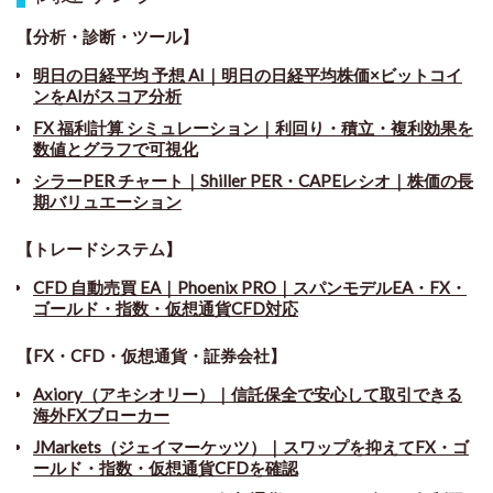
【分析・診断・ツール】
明日の日経平均 予想 AI｜明日の日経平均株価×ビットコイ
ンをAIがスコア分析
FX 福利計算 シミュレーション｜利回り・積立・複利効果を
数値とグラフで可視化
シラーPER チャート
｜
Shiller PER・CAPEレシオ｜株価の長
期バリュエーション
【トレードシステム】
CFD 自動売買 EA｜Phoenix PRO｜スパンモデルEA・FX・
ゴールド・指数・仮想通貨CFD対応
【FX・CFD・仮想通貨・証券会社】
Axiory（アキシオリー）｜信託保全で安心して取引できる
海外FXブローカー
JMarkets（ジェイマーケッツ）｜スワップを抑えてFX・ゴ
ールド・指数・仮想通貨CFDを確認