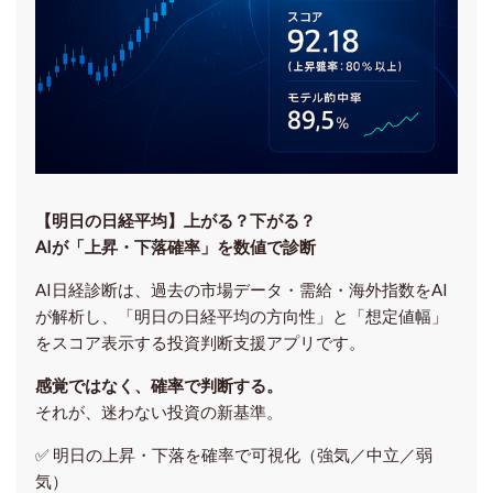
【明日の⽇経平均】上がる？下がる？
AIが「上昇・下落確率」を数値で診断
AI日経診断は、過去の市場データ・需給・海外指数をAI
が解析し、「明日の日経平均の方向性」と「想定値幅」
をスコア表示する投資判断支援アプリです。
感覚ではなく、確率で判断する。
それが、迷わない投資の新基準。
✅ 明日の上昇・下落を
確率で可視化
（強気／中立／弱
気）