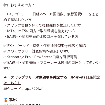
特におすすめの方：
・FX、ゴールド、日経225、米国指数、仮想通貨CFDをまと
めて確認したい方
・スワップ負担を抑えて複数銘柄を検証したい方
・MT4／MT5の両方で取引環境を整えたい方
・EA運用や短期売買の比較口座を探している方
✅ FX・ゴールド・指数・仮想通貨CFDを幅広く確認
✅ スワップフリー対象銘柄を確認しやすい
✅ Standard／Pro／Raw Spread口座を選択可能
✅ EA運用・短期売買・ブローカー比較用の口座として使いや
すい
➡ ［スワップフリー対象銘柄を確認する｜JMarkets 口座開設
はこちら］
紹介コード：tqcq720lwf
第3位