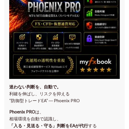
迷わない判断を、自動で。
利確を伸ばし、リスクを抑える
“防御型トレードEA” ― Phoenix PRO
Phoenix PRO
は、
相場環境を自動で認識し、
「入る・見送る・守る」判断をEAが代行
する