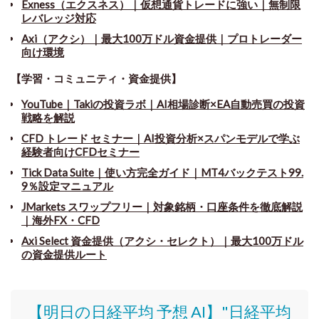
Exness（エクスネス）｜仮想通貨トレードに強い｜無制限
レバレッジ対応
Axi（アクシ）｜最大100万ドル資金提供｜プロトレーダー
向け環境
【学習・コミュニティ・資金提供】
YouTube｜Takiの投資ラボ｜AI相場診断×EA自動売買の投資
戦略を解説
CFD トレード セミナー
｜
AI投資分析×スパンモデルで学ぶ
経験者向けCFDセミナー
Tick Data Suite
｜
使い方完全ガイド｜MT4バックテスト99.
9％設定マニュアル
JMarkets スワップフリー
｜
対象銘柄・口座条件を徹底解説
｜海外FX・CFD
Axi Select 資金提供（アクシ・セレクト）｜最大100万ドル
の資金提供ルート
【明日の日経平均 予想 AI】"日経平均