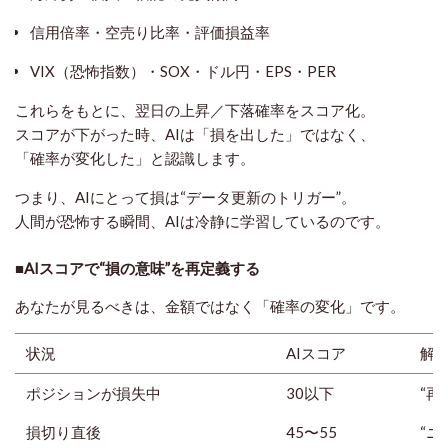
信用倍率・空売り比率・評価損益率
VIX（恐怖指数）・SOX・ドル円・EPS・PER
これらをもとに、翌日の上昇／下落確率をスコア化。
スコアが下がった時、AIは「損を出した」ではなく、
「確率が変化した」と認識します。
つまり、AIにとって損は“データ更新のトリガー”。
人間が恐怖する瞬間、AIは冷静に学習しているのです。
■AIスコアで“損の意味”を再定義する
あなたが見るべきは、金額ではなく「確率の変化」です。
状況
AIスコア
解
ポジションが損失中
30以下
“再
損切り直後
45〜55
“ニ