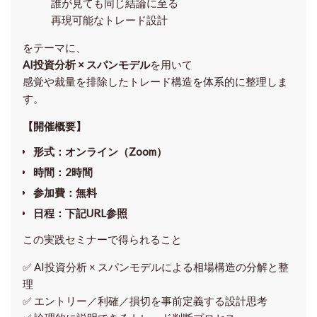
誰が見ても同じ結論に至る
再現可能なトレード設計
をテーマに、
AI投資分析 × スパンモデル
を用いて
感覚や裁量を排除したトレード構造を体系的に整理しま
す。
【開催概要】
形式
：オンライン（Zoom）
時間
：2時間
参加費
：無料
日程
：下記URL参照
この実践セミナーで得られること
✅ AI投資分析 × スパンモデルによる相場構造の分解と整
理
✅ エントリー／利確／損切を事前定義する設計思考