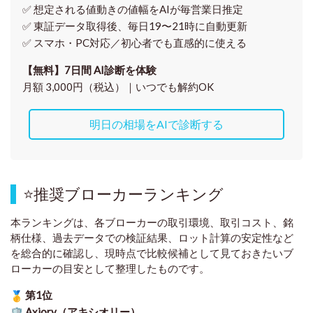
✅ 想定される値動きの
値幅をAIが毎営業日推定
✅ 東証データ取得後、
毎日19〜21時に自動更新
✅ スマホ・PC対応／
初心者でも直感的に使える
【無料】7日間 AI診断を体験
月額 3,000円（税込）｜いつでも解約OK
明日の相場をAIで診断する
⭐
推奨ブローカーランキング
本ランキングは、各ブローカーの取引環境、取引コスト、銘
柄仕様、過去データでの検証結果、ロット計算の安定性など
を総合的に確認し、現時点で比較候補として見ておきたいブ
ローカーの目安として整理したものです
。
第1位
Axiory（アキシオリー）