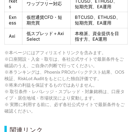
rket
TCUSD、ETHUSD、
ワップフリー対応
s
短期売買
、EA運用
Exn
仮想通貨CFD・短
BTCUSD、ETHUSD、
ess
期売買
短期売買
、EA運用
低スプレッド＋
Axi
本格派、資金提供を目
Axi
Select
指す方
、EA運用
※本ページにはアフィリエイトリンクを含みます。
※口座開設・入金・取引は、各社公式サイトで最新条件をご
確認のうえ、ご自身の判断で行ってください。
※本ランキングは、Phoenix PROのバックテスト結果、OOS
検証、RiskLot Auditをもとにした独自評価です。
※将来の利益を保証するものではありません。
※ 取引条件・レバレッジ・スプレッド・対象銘柄は、口座タ
イプ・居住地域・市場状況により変動します。
※ 実際に利用する前に、必ず各社公式サイトで最新条件をご
確認ください。
関連リンク