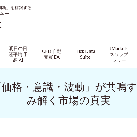
判断」を構築する
ム ―
t
明日の日
JMarkets
CFD 自動
Tick Data
経平均 予
スワップ
売買 EA
Suite
想 AI
フリー
「価格・意識・波動」が共鳴
み解く市場の真実