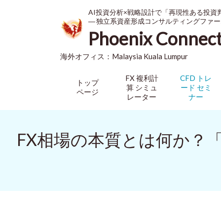
AI投資分析×戦略設計で「再現性ある投資
― 独立系資産形成コンサルティングファー
Phoenix Connec
海外オフィス：
Malaysia
Kuala Lumpur
FX 複利計
CFD トレ
トップ
算 シミュ
ード セミ
ページ
レーター
ナー
FX相場の本質とは何か？