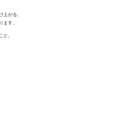
び上がる。
ります。
こと
。