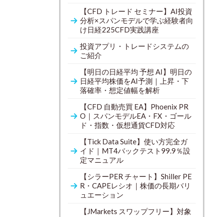
【CFD トレード セミナー】AI投資
分析×スパンモデルで学ぶ経験者向
け日経225CFD実践講座
投資アプリ・トレードシステムの
ご紹介
【明日の日経平均 予想 AI】明日の
日経平均株価をAI予測｜上昇・下
落確率・想定値幅を解析
【CFD 自動売買 EA】Phoenix PR
O｜スパンモデルEA・FX・ゴール
ド・指数・仮想通貨CFD対応
【Tick Data Suite】使い方完全ガ
イド｜MT4バックテスト99.9％設
定マニュアル
【シラーPER チャート】Shiller PE
R・CAPEレシオ｜株価の長期バリ
ュエーション
【JMarkets スワップフリー】対象