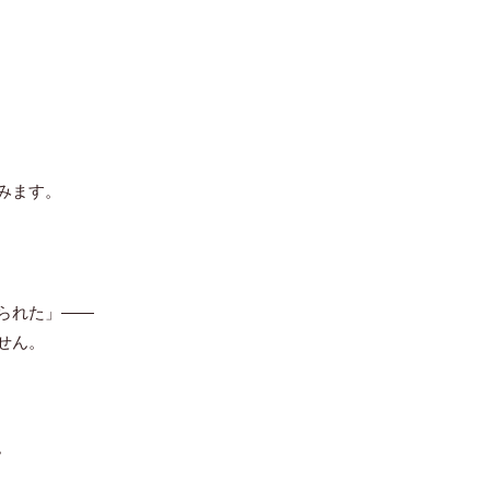
みます。
。
られた」――
せん。
。