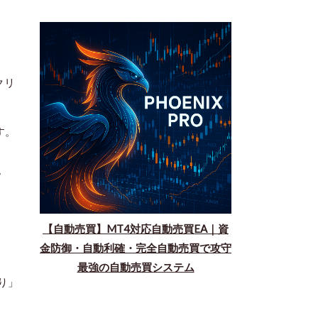
クリ
す。
。
【自動売買】MT4対応自動売買EA｜資
金防御・自動利確・完全自動売買で攻守
最強の自動売買システム
り」