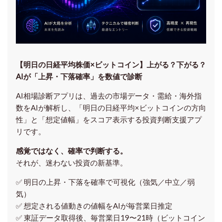
【明日の⽇経平均株価×ビットコイン】上がる？下がる？
AIが「上昇・下落確率」を数値で診断
AI相場診断アプリは、過去の市場データ・需給・海外指
数をAIが解析し、「明日の日経平均
×ビットコイン
の方向
性」と「想定値幅」をスコア表示する投資判断支援アプ
リです。
感覚ではなく、確率で判断する。
それが、迷わない投資の新基準。
✅ 明日の上昇・下落を
確率で可視化
（強気／中立／弱
気）
✅ 想定される値動きの
値幅をAIが毎営業日推定
✅ 東証データ取得後、
毎営業日19〜21時（ビットコイン