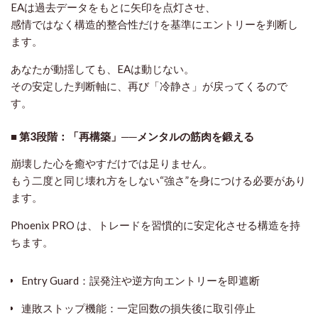
EAは過去データをもとに矢印を点灯させ、
感情ではなく
構造的整合性
だけを基準にエントリーを判断し
ます。
あなたが動揺しても、EAは動じない。
その安定した判断軸に、再び「冷静さ」が戻ってくるので
す。
■ 第3段階：「再構築」──メンタルの筋肉を鍛える
崩壊した心を癒やすだけでは足りません。
もう二度と同じ壊れ方をしない“強さ”を身につける必要があり
ます。
Phoenix PRO は、
トレードを習慣的に安定化させる構造
を持
ちます。
Entry Guard：誤発注や逆方向エントリーを即遮断
連敗ストップ機能：一定回数の損失後に取引停止