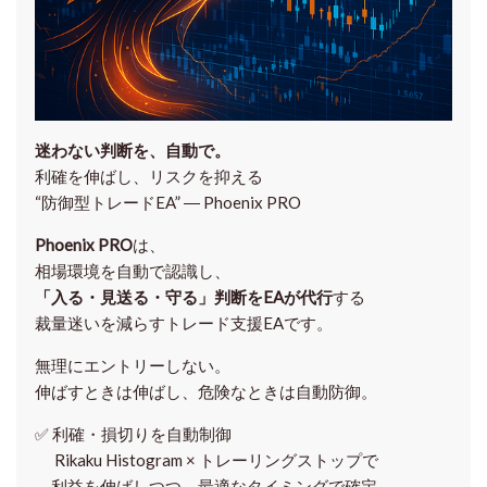
迷わない判断を、自動で。
利確を伸ばし、リスクを抑える
“防御型トレードEA” ― Phoenix PRO
Phoenix PRO
は、
相場環境を自動で認識し、
「入る・見送る・守る」判断をEAが代行
する
裁量迷いを減らすトレード支援EAです。
無理にエントリーしない。
伸ばすときは伸ばし、危険なときは自動防御。
✅
利確・損切りを自動制御
Rikaku Histogram × トレーリングストップで
利益を伸ばしつつ、最適なタイミングで確定