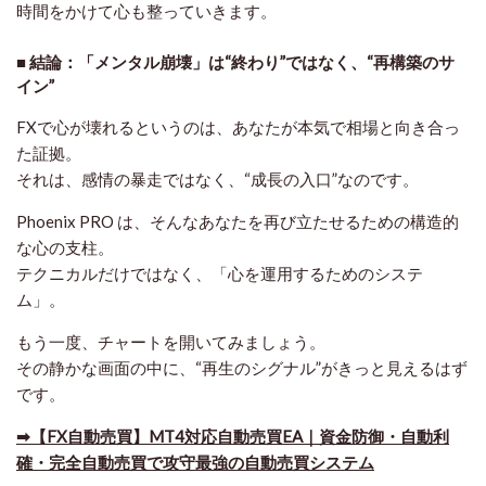
時間をかけて心も整っていきます。
■ 結論：「メンタル崩壊」は“終わり”ではなく、“再構築のサ
イン”
FXで心が壊れるというのは、あなたが本気で相場と向き合っ
た証拠。
それは、感情の暴走ではなく、“成長の入口”なのです。
Phoenix PRO は、そんなあなたを再び立たせるための
構造的
な心の支柱
。
テクニカルだけではなく、「心を運用するためのシステ
ム」。
もう一度、チャートを開いてみましょう。
その静かな画面の中に、“再生のシグナル”がきっと見えるはず
です。
➡【FX自動売買】MT4対応自動売買EA｜資金防御・自動利
確・完全自動売買で攻守最強の自動売買システム