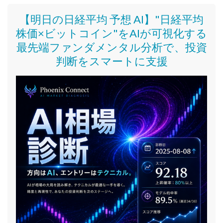
【明日の日経平均 予想 AI】"日経平均
株価
×ビットコイン
"をAIが可視化する
最先端ファンダメンタル分析で、投資
判断をスマートに支援