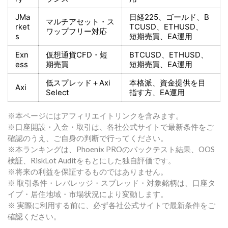
JMa
日経225
、ゴールド、
B
マルチアセット・ス
rket
TCUSD、ETHUSD、
ワップフリー対応
s
短期売買
、EA運用
Exn
仮想通貨CFD・短
BTCUSD、ETHUSD、
ess
期売買
短期売買
、EA運用
低スプレッド＋
Axi
本格派、資金提供を目
Axi
Select
指す方
、EA運用
※本ページにはアフィリエイトリンクを含みます。
※口座開設・入金・取引は、各社公式サイトで最新条件をご
確認のうえ、ご自身の判断で行ってください。
※本ランキングは、Phoenix PROのバックテスト結果、OOS
検証、RiskLot Auditをもとにした独自評価です。
※将来の利益を保証するものではありません。
※ 取引条件・レバレッジ・スプレッド・対象銘柄は、口座タ
イプ・居住地域・市場状況により変動します。
※ 実際に利用する前に、必ず各社公式サイトで最新条件をご
確認ください。