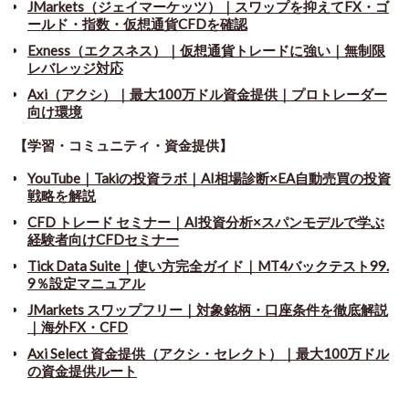
JMarkets（ジェイマーケッツ）｜スワップを抑えてFX・ゴ
ールド・指数・仮想通貨CFDを確認
Exness（エクスネス）｜仮想通貨トレードに強い｜無制限
レバレッジ対応
Axi（アクシ）｜最大100万ドル資金提供｜プロトレーダー
向け環境
【学習・コミュニティ・資金提供】
YouTube｜Takiの投資ラボ｜AI相場診断×EA自動売買の投資
戦略を解説
CFD トレード セミナー
｜
AI投資分析×スパンモデルで学ぶ
経験者向けCFDセミナー
Tick Data Suite
｜
使い方完全ガイド｜MT4バックテスト99.
9％設定マニュアル
JMarkets スワップフリー
｜
対象銘柄・口座条件を徹底解説
｜海外FX・CFD
Axi Select 資金提供（アクシ・セレクト）｜最大100万ドル
の資金提供ルート