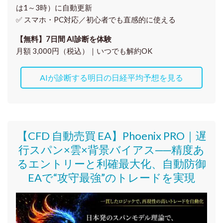
は1～3時）に自動更新
✅ スマホ・PC対応／
初心者でも直感的に使える
【無料】7日間 AI診断を体験
月額 3,000円（税込）｜いつでも解約OK
AIが診断する明日の日経平均予想を見る
【CFD 自動売買 EA】Phoenix PRO｜遅
行スパン×雲×背景バイアス──精度あ
るエントリーと利確最大化、自動防御
EAで“攻守最強”のトレードを実現