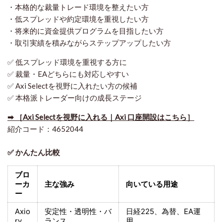
・本格的な裁量トレード環境を整えたい方
・低スプレッドや約定環境を重視したい方
・将来的に資金提供プログラムを目指したい方
・取引実績を積みながらステップアップしたい方
✅ 低スプレッド環境を重視する方に
✅ 裁量・EAどちらにも対応しやすい
✅ Axi Selectを視野に入れたい方の候補
✅ 本格派トレーダー向けの成長ステージ
➡ ［Axi Selectを視野に入れる｜Axi 口座開設はこちら］
紹介コード：4652044
✅ かんたん比較
ブロ
ーカ
主な強み
向いている用途
ー
Axio
安定性・透明性・バ
日経225
、為替、EA運
ry
ランス
用