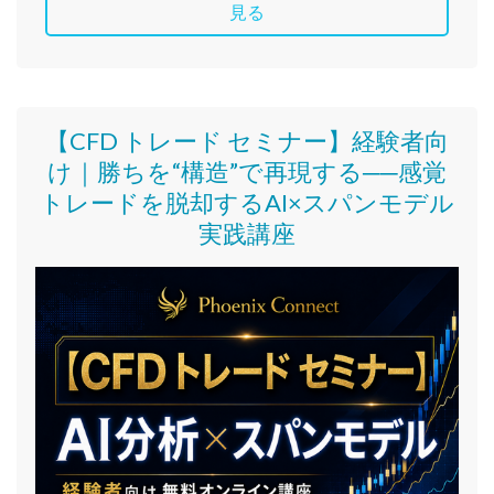
見る
【CFD トレード セミナー】
経験者向
け｜
勝ちを“構造”で再現する──感覚
トレードを脱却するAI×スパンモデル
実践講座