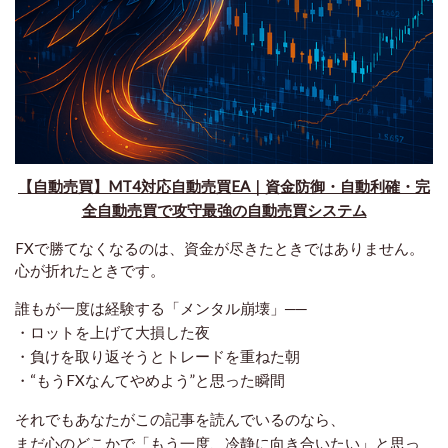
【自動売買】MT4対応自動売買EA｜資金防御・自動利確・完
全自動売買で攻守最強の自動売買システム
FXで勝てなくなるのは、資金が尽きたときではありません。
心が折れたとき
です。
誰もが一度は経験する「メンタル崩壊」──
・ロットを上げて大損した夜
・負けを取り返そうとトレードを重ねた朝
・“もうFXなんてやめよう”と思った瞬間
それでもあなたがこの記事を読んでいるのなら、
まだ心のどこかで「もう一度、冷静に向き合いたい」と思っ