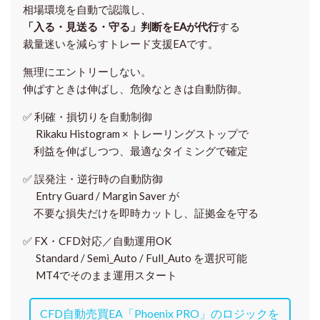
相場環境を自動で認識し、
「入る・見送る・守る」判断をEAが代行
する
裁量迷いを減らすトレード支援EAです。
無理にエントリーしない。
伸ばすときは伸ばし、危険なときは自動防御。
✅
利確・損切りを自動制御
Rikaku Histogram × トレーリングストップで
利益を伸ばしつつ、最適なタイミングで確定
✅
誤発注・逆行時の自動防御
Entry Guard / Margin Saver が
不要な損失だけを即時カットし、証拠金を守る
✅
FX・CFD対応／自動運用OK
Standard / Semi_Auto / Full_Auto を選択可能
MT4でそのまま運用スタート
CFD自動売買EA「Phoenix PRO」のロジックを