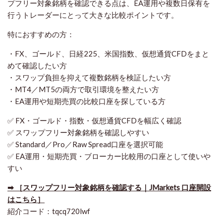
プフリー対象銘柄を確認できる点は、EA運用や複数日保有を
行うトレーダーにとって大きな比較ポイントです。
特におすすめの方：
・FX、ゴールド、日経225、米国指数、仮想通貨CFDをまと
めて確認したい方
・スワップ負担を抑えて複数銘柄を検証したい方
・MT4／MT5の両方で取引環境を整えたい方
・EA運用や短期売買の比較口座を探している方
✅ FX・ゴールド・指数・仮想通貨CFDを幅広く確認
✅ スワップフリー対象銘柄を確認しやすい
✅ Standard／Pro／Raw Spread口座を選択可能
✅ EA運用・短期売買・ブローカー比較用の口座として使いや
すい
➡ ［スワップフリー対象銘柄を確認する｜JMarkets 口座開設
はこちら］
紹介コード：tqcq720lwf