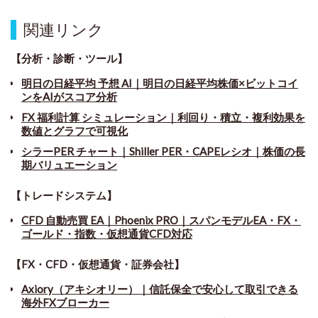
関連リンク
【分析・診断・ツール】
明日の日経平均 予想 AI｜明日の日経平均株価×ビットコイ
ンをAIがスコア分析
FX 福利計算 シミュレーション｜利回り・積立・複利効果を
数値とグラフで可視化
シラーPER チャート
｜
Shiller PER・CAPEレシオ｜株価の長
期バリュエーション
【トレードシステム】
CFD 自動売買 EA｜Phoenix PRO｜スパンモデルEA・FX・
ゴールド・指数・仮想通貨CFD対応
【FX・CFD・仮想通貨・証券会社】
Axiory（アキシオリー）｜信託保全で安心して取引できる
海外FXブローカー