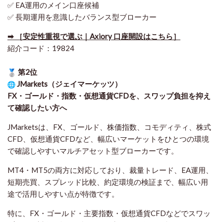
✅ EA運用のメイン口座候補
✅ 長期運用を意識したバランス型ブローカー
➡ ［安定性重視で選ぶ｜Axiory 口座開設はこちら］
紹介コード：19824
第2位
JMarkets（ジェイマーケッツ）
FX・ゴールド・指数・仮想通貨CFDを、スワップ負担を抑え
て確認したい方
へ
JMarketsは、FX、ゴールド、株価指数、コモディティ、株式
CFD、仮想通貨CFDなど、幅広いマーケットをひとつの環境
で確認しやすいマルチアセット型ブローカーです。
MT4・MT5の両方に対応しており、裁量トレード、EA運用、
短期売買、スプレッド比較、約定環境の検証まで、幅広い用
途で活用しやすい点が特徴です。
特に、FX・ゴールド・主要指数・仮想通貨CFDなどでスワッ