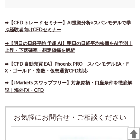
➡【CFD トレード セミナー】AI投資分析×スパンモデルで学
ぶ経験者向けCFDセミナー
➡【明日の日経平均 予想 AI】明日の日経平均株価をAI予測｜
上昇・下落確率・想定値幅を解析
➡​【CFD 自動売買 EA】Phoenix PRO｜スパンモデルEA・F
X・ゴールド・指数・仮想通貨CFD対応
➡​【JMarkets スワップフリー】対象銘柄・口座条件を徹底解
説｜海外FX・CFD
お気軽にお問合せ・ご相談ください