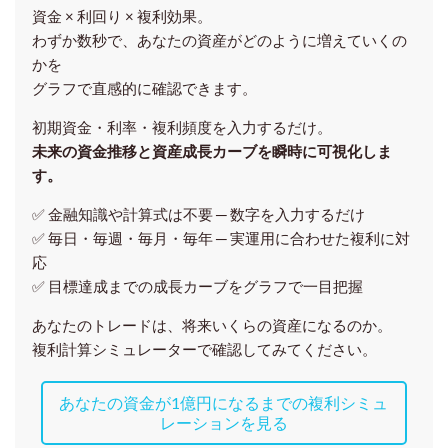
資金 × 利回り × 複利効果。
わずか数秒で、あなたの資産がどのように増えていくの
かを
グラフで直感的に確認できます。
初期資金・利率・複利頻度を入力するだけ。
未来の資金推移と資産成長カーブを瞬時に可視化しま
す。
✅ 金融知識や計算式は不要 ─ 数字を入力するだけ
✅ 毎日・毎週・毎月・毎年 ─ 実運用に合わせた複利に対
応
✅ 目標達成までの成長カーブをグラフで一目把握
あなたのトレードは、将来いくらの資産になるのか。
複利計算シミュレーターで確認してみてください。
あなたの資金が1億円になるまでの複利シミュ
レーションを見る