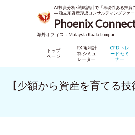
AI投資分析×戦略設計で「再現性ある投資
― 独立系資産形成コンサルティングファー
Phoenix Connec
海外オフィス：
Malaysia
Kuala Lumpur
FX 複利計
CFD トレ
トップ
算 シミュ
ード セミ
ページ
レーター
ナー
【少額から資産を育てる技術