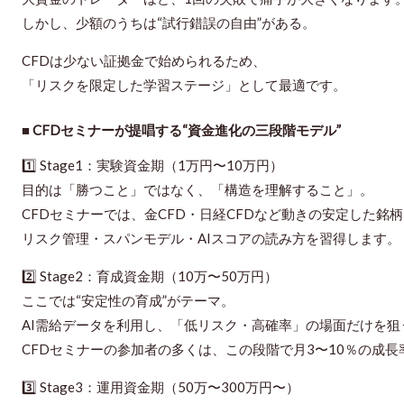
しかし、少額のうちは“試行錯誤の自由”がある。
CFDは少ない証拠金で始められるため、
「リスクを限定した学習ステージ」として最適です。
■ CFDセミナーが提唱する“資金進化の三段階モデル”
1️⃣
Stage1：実験資金期（1万円〜10万円）
目的は「勝つこと」ではなく、「構造を理解すること」。
CFDセミナーでは、金CFD・日経CFDなど動きの安定した銘
リスク管理・スパンモデル・AIスコアの読み方を習得します。
2️⃣
Stage2：育成資金期（10万〜50万円）
ここでは“安定性の育成”がテーマ。
AI需給データを利用し、「低リスク・高確率」の場面だけを狙
CFDセミナーの参加者の多くは、この段階で月3〜10％の成長
3️⃣
Stage3：運用資金期（50万〜300万円〜）