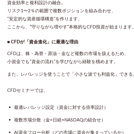
資金効率と複利設計の融合。
リスク1〜2％の範囲で複数ポジションを組み合わせ、
“安定的な資産循環構造”を作ります。
ここから、
“守りながら増やす”本格的なCFD投資
が始まります
■ CFDが「資金進化」に最適な理由
CFDは、株・為替・原油・金など複数の市場を扱えるため、
小資金でも“資金の流れ”を学びながら経験を積めます。
また、レバレッジを使うことで「小さな波でも利益化」できる
CFDセミナーでは、
最適レバレッジ設定
（資金に対する倍率設計）
複数市場分散
（金×日経×NASDAQの組合せ）
AI資金フロー分析
（どの市場に資金が集まっているか）