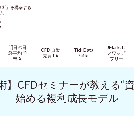
判断」を構築する
ム ―
t
明日の日
JMarkets
CFD 自動
Tick Data
経平均 予
スワップ
売買 EA
Suite
想 AI
フリー
】CFDセミナーが教える“資
始める複利成長モデル