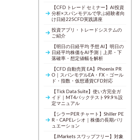
【CFD トレード セミナー】AI投資
分析×スパンモデルで学ぶ経験者向
け日経225CFD実践講座
投資アプリ・トレードシステムの
ご紹介
【明日の日経平均 予想 AI】明日の
日経平均株価をAI予測｜上昇・下
落確率・想定値幅を解析
【CFD 自動売買 EA】Phoenix PR
O｜スパンモデルEA・FX・ゴール
ド・指数・仮想通貨CFD対応
【Tick Data Suite】使い方完全ガ
イド｜MT4バックテスト99.9％設
定マニュアル
【シラーPER チャート】Shiller PE
R・CAPEレシオ｜株価の長期バリ
ュエーション
【JMarkets スワップフリー】対象