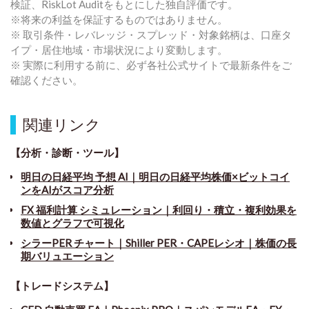
検証、RiskLot Auditをもとにした独自評価です。
※将来の利益を保証するものではありません。
※ 取引条件・レバレッジ・スプレッド・対象銘柄は、口座タ
イプ・居住地域・市場状況により変動します。
※ 実際に利用する前に、必ず各社公式サイトで最新条件をご
確認ください。
関連リンク
【分析・診断・ツール】
明日の日経平均 予想 AI｜明日の日経平均株価×ビットコイ
ンをAIがスコア分析
FX 福利計算 シミュレーション｜利回り・積立・複利効果を
数値とグラフで可視化
シラーPER チャート
｜
Shiller PER・CAPEレシオ｜株価の長
期バリュエーション
【トレードシステム】