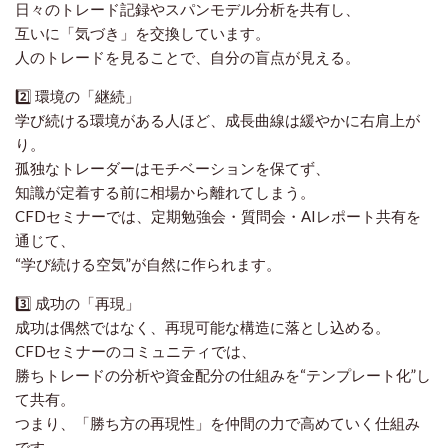
日々のトレード記録やスパンモデル分析を共有し、
互いに「気づき」を交換しています。
人のトレードを見ることで、
自分の盲点が見える
。
2️⃣
環境の「継続」
学び続ける環境がある人ほど、成長曲線は緩やかに右肩上が
り。
孤独なトレーダーはモチベーションを保てず、
知識が定着する前に相場から離れてしまう。
CFDセミナーでは、定期勉強会・質問会・AIレポート共有を
通じて、
“学び続ける空気”が自然に作られます。
3️⃣
成功の「再現」
成功は偶然ではなく、再現可能な構造に落とし込める。
CFDセミナーのコミュニティでは、
勝ちトレードの分析や資金配分の仕組みを“テンプレート化”し
て共有。
つまり、「勝ち方の再現性」を仲間の力で高めていく仕組み
です。