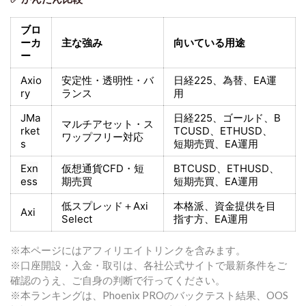
ブロ
ーカ
主な強み
向いている用途
ー
Axio
安定性・透明性・バ
日経225
、為替、EA運
ry
ランス
用
JMa
日経225
、ゴールド、
B
マルチアセット・ス
rket
TCUSD、ETHUSD、
ワップフリー対応
s
短期売買
、EA運用
Exn
仮想通貨CFD・短
BTCUSD、ETHUSD、
ess
期売買
短期売買
、EA運用
低スプレッド＋
Axi
本格派、資金提供を目
Axi
Select
指す方
、EA運用
※本ページにはアフィリエイトリンクを含みます。
※口座開設・入金・取引は、各社公式サイトで最新条件をご
確認のうえ、ご自身の判断で行ってください。
※本ランキングは、Phoenix PROのバックテスト結果、OOS