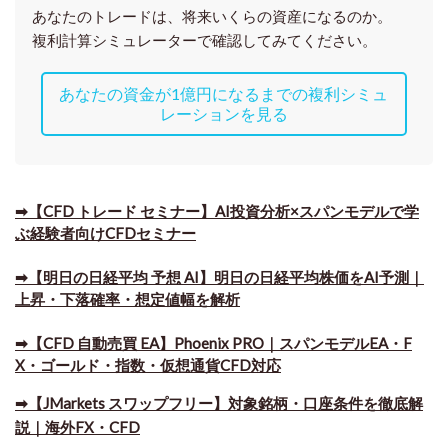
あなたのトレードは、将来いくらの資産になるのか。
複利計算シミュレーターで確認してみてください。
あなたの資金が1億円になるまでの複利シミュ
レーションを見る
➡【CFD トレード セミナー】AI投資分析×スパンモデルで学
ぶ経験者向けCFDセミナー
➡【明日の日経平均 予想 AI】明日の日経平均株価をAI予測｜
上昇・下落確率・想定値幅を解析
➡​【CFD 自動売買 EA】Phoenix PRO｜スパンモデルEA・F
X・ゴールド・指数・仮想通貨CFD対応
➡​【JMarkets スワップフリー】対象銘柄・口座条件を徹底解
説｜海外FX・CFD