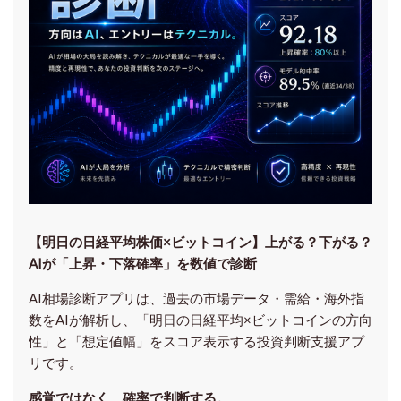
【明日の⽇経平均株価×ビットコイン】上がる？下がる？
AIが「上昇・下落確率」を数値で診断
AI相場診断アプリは、過去の市場データ・需給・海外指
数をAIが解析し、「明日の日経平均
×ビットコイン
の方向
性」と「想定値幅」をスコア表示する投資判断支援アプ
リです。
感覚ではなく、確率で判断する。