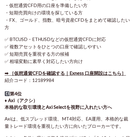
・仮想通貨CFD用の口座を準備したい方
・短期売買向けの環境を探している方
・FX、ゴールド、指数、暗号資産CFDをまとめて確認したい
方
✅ BTCUSD・ETHUSDなどの仮想通貨CFDに対応
✅ 複数アセットをひとつの口座で確認しやすい
✅ 短期売買を重視する方の候補
✅ 相場変動に素早く対応したい方向け
➡ ［仮想通貨CFDを確認する｜Exness 口座開設はこちら］
紹介コード：12189984
4️⃣
第4位
♦️ Axi（アクシ）
本格的な取引環境とAxi Selectを視野に入れたい方へ
Axiは、低スプレッド環境、MT4対応、EA運用、本格的な裁
量トレード環境を重視したい方に向いたブローカーです。