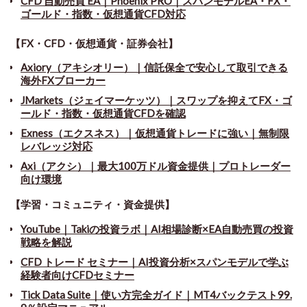
CFD 自動売買 EA｜Phoenix PRO｜スパンモデルEA・FX・
ゴールド・指数・仮想通貨CFD対応
【FX・CFD・仮想通貨・証券会社】
Axiory（アキシオリー）｜信託保全で安心して取引できる
海外FXブローカー
JMarkets（ジェイマーケッツ）｜スワップを抑えてFX・ゴ
ールド・指数・仮想通貨CFDを確認
Exness（エクスネス）｜仮想通貨トレードに強い｜無制限
レバレッジ対応
Axi（アクシ）｜最大100万ドル資金提供｜プロトレーダー
向け環境
【学習・コミュニティ・資金提供】
YouTube｜Takiの投資ラボ｜AI相場診断×EA自動売買の投資
戦略を解説
CFD トレード セミナー
｜
AI投資分析×スパンモデルで学ぶ
経験者向けCFDセミナー
Tick Data Suite
｜
使い方完全ガイド｜MT4バックテスト99.