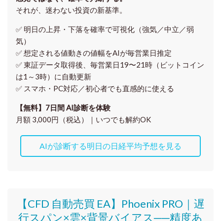
それが、迷わない投資の新基準。
✅ 明日の上昇・下落を
確率で可視化
（強気／中立／弱
気）
✅ 想定される値動きの
値幅をAIが毎営業日推定
✅ 東証データ取得後、
毎営業日19〜21時（ビットコイン
は1～3時）に自動更新
✅ スマホ・PC対応／
初心者でも直感的に使える
【無料】7日間 AI診断を体験
月額 3,000円（税込）｜いつでも解約OK
AIが診断する明日の日経平均予想を見る
【CFD 自動売買 EA】Phoenix PRO｜遅
行スパン×雲×背景バイアス──精度あ