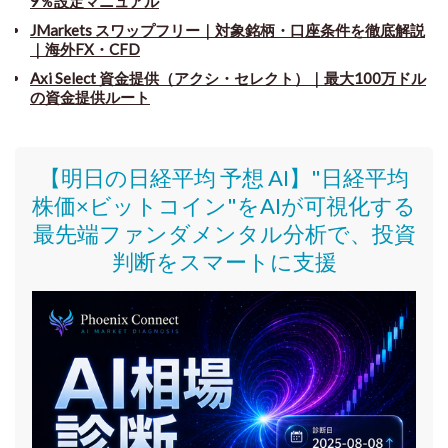
9％設定マニュアル
JMarkets スワップフリー
｜
対象銘柄・口座条件を徹底解説
｜海外FX・CFD
Axi Select 資金提供（アクシ・セレクト）｜最大100万ドル
の資金提供ルート
【明日の日経平均 予想 AI】"日経平均
株価
×ビットコイン
"をAIが可視化する
最先端ファンダメンタル分析で、投資
判断をスマートに支援