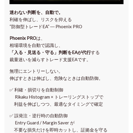
迷わない判断を、自動で。
利確を伸ばし、リスクを抑える
“防御型トレードEA” ― Phoenix PRO
Phoenix PRO
は、
相場環境を自動で認識し、
「入る・見送る・守る」判断をEAが代行
する
裁量迷いを減らすトレード支援EAです。
無理にエントリーしない。
伸ばすときは伸ばし、危険なときは自動防御。
✅
利確・損切りを自動制御
Rikaku Histogram × トレーリングストップで
利益を伸ばしつつ、最適なタイミングで確定
✅
誤発注・逆行時の自動防御
Entry Guard / Margin Saver が
不要な損失だけを即時カットし、証拠金を守る