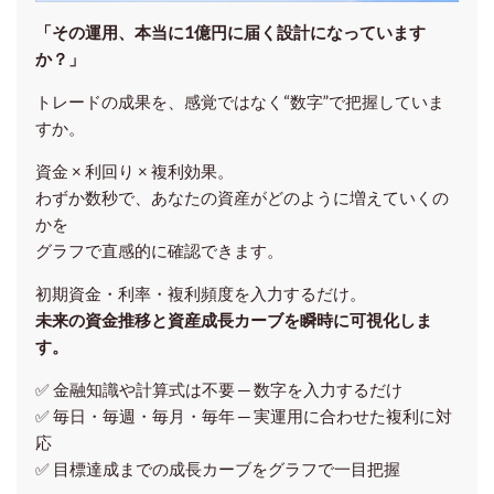
「その運用、本当に1億円に届く設計になっています
か？」
トレードの成果を、感覚ではなく“数字”で把握していま
すか。
資金 × 利回り × 複利効果。
わずか数秒で、あなたの資産がどのように増えていくの
かを
グラフで直感的に確認できます。
初期資金・利率・複利頻度を入力するだけ。
未来の資金推移と資産成長カーブを瞬時に可視化しま
す。
✅ 金融知識や計算式は不要 ─ 数字を入力するだけ
✅ 毎日・毎週・毎月・毎年 ─ 実運用に合わせた複利に対
応
✅ 目標達成までの成長カーブをグラフで一目把握