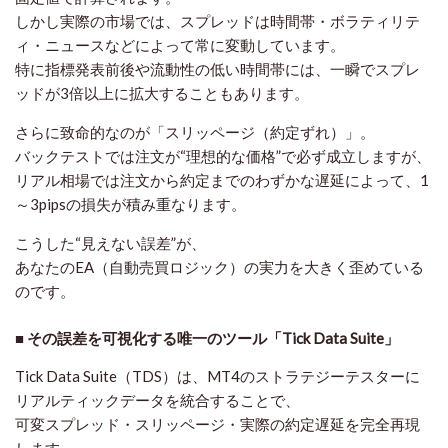
しかし実際の市場では、スプレッドは時間帯・ボラティリテ
ィ・ニュースなどによって常に変動しています。
特に指標発表前後や流動性の低い時間帯には、一瞬でスプレ
ッドが3倍以上に拡大することもあります。
さらに致命的なのが「スリッページ（約定ずれ）」。
バックテストでは注文が“理想的な価格”で必ず成立しますが、
リアル相場では注文から約定までのわずかな遅延によって、
1
～3pipsの損失
が積み重なります。
こうした“見えない誤差”が、
あなたのEA（自動売買ロジック）の実力を大きく歪めている
のです。
■ その誤差を可視化する唯一のツール「Tick Data Suite」
Tick Data Suite（TDS）は、MT4のストラテジーテスターに
リアルティックデータ
を統合することで、
可変スプレッド・スリッページ・実際の約定遅延を
完全再現