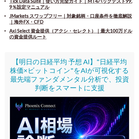
Tick Data Suite
｜
使い方完全ガイド｜MT4バックテスト99.
9％設定マニュアル
JMarkets スワップフリー
｜
対象銘柄・口座条件を徹底解説
｜海外FX・CFD
Axi Select 資金提供（アクシ・セレクト）｜最大100万ドル
の資金提供ルート
【明日の日経平均 予想 AI】"日経平均
株価
×ビットコイン
"をAIが可視化する
最先端ファンダメンタル分析で、投資
判断をスマートに支援