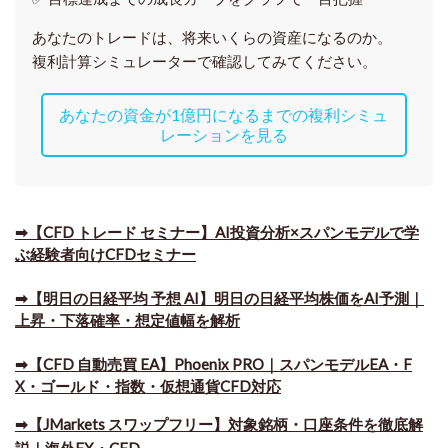
あなたのトレードは、将来いくらの資産になるのか。
複利計算シミュレーターで確認してみてください。
あなたの資金が1億円になるまでの複利シミュ
レーションを見る
➡【CFD トレード セミナー】AI投資分析×スパンモデルで学
ぶ経験者向けCFDセミナー
➡【明日の日経平均 予想 AI】明日の日経平均株価をAI予測｜
上昇・下落確率・想定値幅を解析
➡​【CFD 自動売買 EA】Phoenix PRO｜スパンモデルEA・F
X・ゴールド・指数・仮想通貨CFD対応
➡​【JMarkets スワップフリー】対象銘柄・口座条件を徹底解