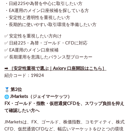
・日経225や為替を中心に取引したい方
・EA運用のメイン口座候補を探している方
・安定性と透明性を重視したい方
・長期的に使いやすい取引環境を準備したい方
✅ 安定性を重視したい方向け
✅ 日経225・為替・ゴールド・CFDに対応
✅ EA運用のメイン口座候補
✅ 長期運用を意識したバランス型ブローカー
➡ ［安定性重視で選ぶ｜Axiory 口座開設はこちら］
紹介コード：19824
第2位
JMarkets（ジェイマーケッツ）
FX・ゴールド・指数・仮想通貨CFDを、スワップ負担を抑え
て確認したい方
へ
JMarketsは、FX、ゴールド、株価指数、コモディティ、株式
CFD、仮想通貨CFDなど、幅広いマーケットをひとつの環境