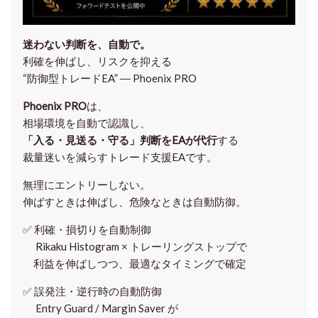
迷わない判断を、自動で。
利確を伸ばし、リスクを抑える
“防御型トレードEA” ― Phoenix PRO
Phoenix PRO
は、
相場環境を自動で認識し、
「入る・見送る・守る」判断をEAが代行
する
裁量迷いを減らすトレード支援EAです。
無理にエントリーしない。
伸ばすときは伸ばし、危険なときは自動防御。
✅
利確・損切りを自動制御
Rikaku Histogram × トレーリングストップで
利益を伸ばしつつ、最適なタイミングで確定
✅
誤発注・逆行時の自動防御
Entry Guard / Margin Saver が