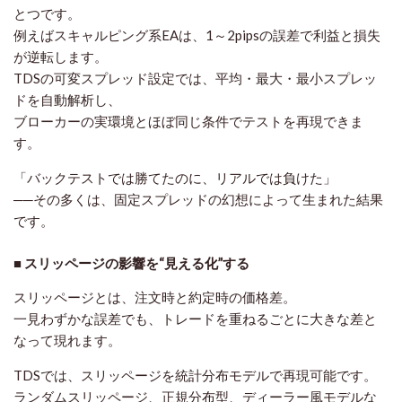
とつです。
例えばスキャルピング系EAは、1～2pipsの誤差で利益と損失
が逆転します。
TDSの可変スプレッド設定では、
平均・最大・最小スプレッ
ドを自動解析
し、
ブローカーの実環境とほぼ同じ条件でテストを再現できま
す。
「バックテストでは勝てたのに、リアルでは負けた」
──その多くは、
固定スプレッドの幻想
によって生まれた結果
です。
■ スリッページの影響を“見える化”する
スリッページとは、注文時と約定時の価格差。
一見わずかな誤差でも、トレードを重ねるごとに大きな差と
なって現れます。
TDSでは、スリッページを
統計分布モデル
で再現可能です。
ランダムスリッページ、正規分布型、ディーラー風モデルな