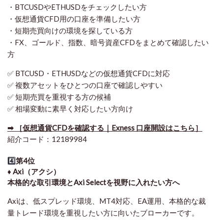
・BTCUSDやETHUSDをチェックしたい方
・仮想通貨CFD用の口座を準備したい方
・短期売買向けの環境を探している方
・FX、ゴールド、指数、暗号資産CFDをまとめて確認したい
方
✅ BTCUSD・ETHUSDなどの仮想通貨CFDに対応
✅ 複数アセットをひとつの口座で確認しやすい
✅ 短期売買を重視する方の候補
✅ 相場変動に素早く対応したい方向け
➡ ［仮想通貨CFDを確認する｜Exness 口座開設はこちら］
紹介コード：12189984
4️⃣
第4位
♦️ Axi（アクシ）
本格的な取引環境とAxi Selectを視野に入れたい方へ
Axiは、低スプレッド環境、MT4対応、EA運用、本格的な裁
量トレード環境を重視したい方に向いたブローカーです。