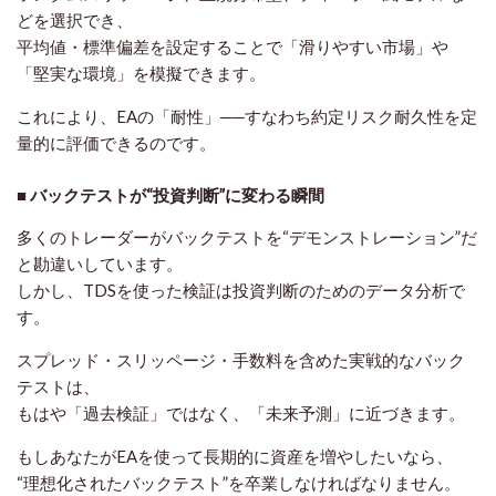
どを選択でき、
平均値・標準偏差を設定することで「滑りやすい市場」や
「堅実な環境」を模擬できます。
これにより、EAの「耐性」──すなわち
約定リスク耐久性
を定
量的に評価できるのです。
■ バックテストが“投資判断”に変わる瞬間
多くのトレーダーがバックテストを“デモンストレーション”だ
と勘違いしています。
しかし、TDSを使った検証は
投資判断のためのデータ分析
で
す。
スプレッド・スリッページ・手数料を含めた実戦的なバック
テストは、
もはや「過去検証」ではなく、「未来予測」に近づきます。
もしあなたがEAを使って長期的に資産を増やしたいなら、
“理想化されたバックテスト”を卒業
しなければなりません。