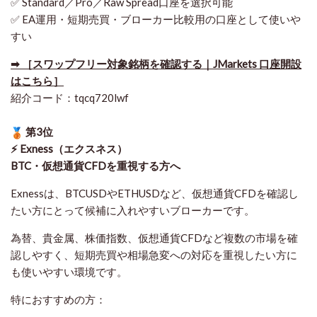
✅ Standard／Pro／Raw Spread口座を選択可能
✅ EA運用・短期売買・ブローカー比較用の口座として使いや
すい
➡ ［スワップフリー対象銘柄を確認する｜JMarkets 口座開設
はこちら］
紹介コード：tqcq720lwf
第3位
⚡ Exness（エクスネス）
BTC・仮想通貨CFDを重視する方へ
Exnessは、BTCUSDやETHUSDなど、仮想通貨CFDを確認し
たい方にとって候補に入れやすいブローカーです。
為替、貴金属、株価指数、仮想通貨CFDなど複数の市場を確
認しやすく、短期売買や相場急変への対応を重視したい方に
も使いやすい環境です。
特におすすめの方：