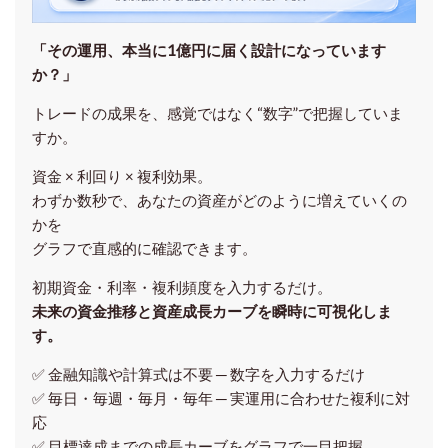
「その運用、本当に1億円に届く設計になっています
か？」
トレードの成果を、感覚ではなく“数字”で把握していま
すか。
資金 × 利回り × 複利効果。
わずか数秒で、あなたの資産がどのように増えていくの
かを
グラフで直感的に確認できます。
初期資金・利率・複利頻度を入力するだけ。
未来の資金推移と資産成長カーブを瞬時に可視化しま
す。
✅ 金融知識や計算式は不要 ─ 数字を入力するだけ
✅ 毎日・毎週・毎月・毎年 ─ 実運用に合わせた複利に対
応
✅ 目標達成までの成長カーブをグラフで一目把握