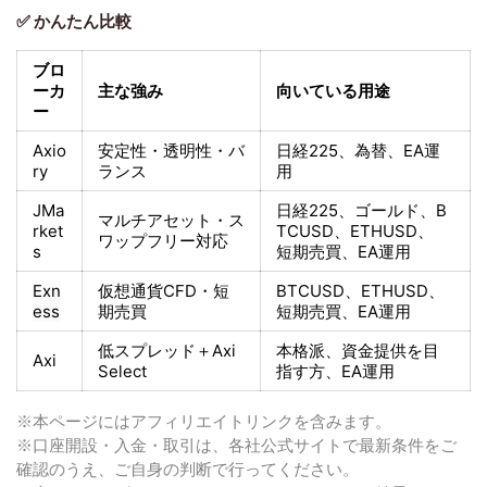
✅ かんたん比較
ブロ
ーカ
主な強み
向いている用途
ー
Axio
安定性・透明性・バ
日経225
、為替、EA運
ry
ランス
用
JMa
日経225
、ゴールド、
B
マルチアセット・ス
rket
TCUSD、ETHUSD、
ワップフリー対応
s
短期売買
、EA運用
Exn
仮想通貨CFD・短
BTCUSD、ETHUSD、
ess
期売買
短期売買
、EA運用
低スプレッド＋
Axi
本格派、資金提供を目
Axi
Select
指す方
、EA運用
※本ページにはアフィリエイトリンクを含みます。
※口座開設・入金・取引は、各社公式サイトで最新条件をご
確認のうえ、ご自身の判断で行ってください。