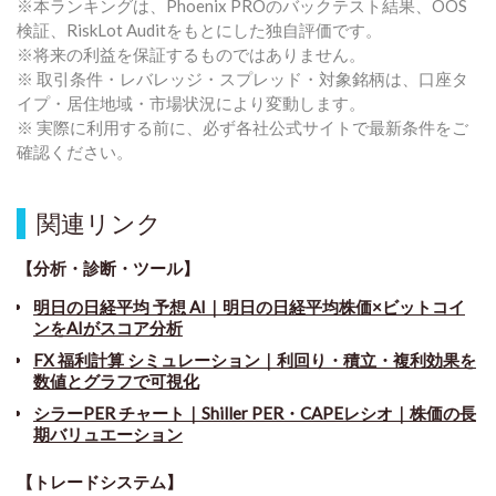
※本ランキングは、Phoenix PROのバックテスト結果、OOS
検証、RiskLot Auditをもとにした独自評価です。
※将来の利益を保証するものではありません。
※ 取引条件・レバレッジ・スプレッド・対象銘柄は、口座タ
イプ・居住地域・市場状況により変動します。
※ 実際に利用する前に、必ず各社公式サイトで最新条件をご
確認ください。
関連リンク
【分析・診断・ツール】
明日の日経平均 予想 AI｜明日の日経平均株価×ビットコイ
ンをAIがスコア分析
FX 福利計算 シミュレーション｜利回り・積立・複利効果を
数値とグラフで可視化
シラーPER チャート
｜
Shiller PER・CAPEレシオ｜株価の長
期バリュエーション
【トレードシステム】