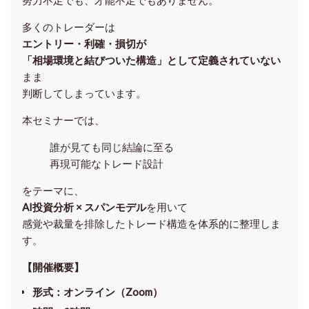
努力不足でも、才能不足でもありません。
多くのトレーダーは
エントリー・利確・損切が
「相場環境と結びついた構造」として定義されていない
まま
判断してしまっています。
本セミナーでは、
誰が見ても同じ結論に至る
再現可能なトレード設計
をテーマに、
AI投資分析 × スパンモデル
を用いて
感覚や裁量を排除したトレード構造を体系的に整理しま
す。
【開催概要】
形式
：オンライン（Zoom）