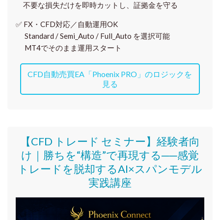
不要な損失だけを即時カットし、証拠金を守る
✅
FX・CFD対応／自動運用OK
Standard / Semi_Auto / Full_Auto を選択可能
MT4でそのまま運用スタート
CFD自動売買EA「Phoenix PRO」のロジックを
見る
【CFD トレード セミナー】
経験者向
け｜
勝ちを“構造”で再現する──感覚
トレードを脱却するAI×スパンモデル
実践講座