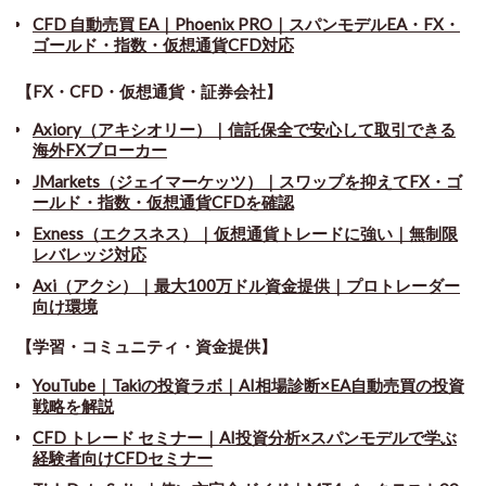
CFD 自動売買 EA｜Phoenix PRO｜スパンモデルEA・FX・
ゴールド・指数・仮想通貨CFD対応
【FX・CFD・仮想通貨・証券会社】
Axiory（アキシオリー）｜信託保全で安心して取引できる
海外FXブローカー
JMarkets（ジェイマーケッツ）｜スワップを抑えてFX・ゴ
ールド・指数・仮想通貨CFDを確認
Exness（エクスネス）｜仮想通貨トレードに強い｜無制限
レバレッジ対応
Axi（アクシ）｜最大100万ドル資金提供｜プロトレーダー
向け環境
【学習・コミュニティ・資金提供】
YouTube｜Takiの投資ラボ｜AI相場診断×EA自動売買の投資
戦略を解説
CFD トレード セミナー
｜
AI投資分析×スパンモデルで学ぶ
経験者向けCFDセミナー