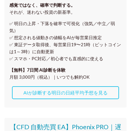
感覚ではなく、確率で判断する。
それが、迷わない投資の新基準。
✅ 明日の上昇・下落を
確率で可視化
（強気／中立／弱
気）
✅ 想定される値動きの
値幅をAIが毎営業日推定
✅ 東証データ取得後、
毎営業日19〜21時（ビットコイン
は1～3時）に自動更新
✅ スマホ・PC対応／
初心者でも直感的に使える
【無料】7日間 AI診断を体験
月額 3,000円（税込）｜いつでも解約OK
AIが診断する明日の日経平均予想を見る
【CFD 自動売買 EA】Phoenix PRO｜遅