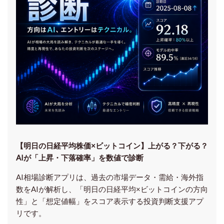
【明日の⽇経平均株価×ビットコイン】上がる？下がる？
AIが「上昇・下落確率」を数値で診断
AI相場診断アプリは、過去の市場データ・需給・海外指
数をAIが解析し、「明日の日経平均
×ビットコイン
の方向
性」と「想定値幅」をスコア表示する投資判断支援アプ
リです。