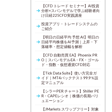
【CFD トレード セミナー】AI投資
分析×スパンモデルで学ぶ経験者向
け日経225CFD実践講座
投資アプリ・トレードシステムの
ご紹介
【明日の日経平均 予想 AI】明日の
日経平均株価をAI予測｜上昇・下
落確率・想定値幅を解析
【CFD 自動売買 EA】Phoenix PR
O｜スパンモデルEA・FX・ゴール
ド・指数・仮想通貨CFD対応
【Tick Data Suite】使い方完全ガ
イド｜MT4バックテスト99.9％設
定マニュアル
【シラーPER チャート】Shiller PE
R・CAPEレシオ｜株価の長期バリ
ュエーション
【JMarkets スワップフリー】対象