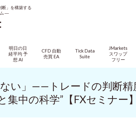
判断」を構築する
ム ―
t
明日の日
JMarkets
CFD 自動
Tick Data
経平均 予
スワップ
売買 EA
Suite
想 AI
フリー
ない」——トレードの判断精
と集中の科学”【FXセミナー