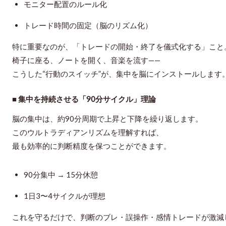
モニター配置のルール化
トレード時間の固定（脳のリズム化）
特に重要なのが、「トレードの開始・終了を儀式化する」こと
椅子に座る、ノートを開く、音楽を流す——
こうした“行動のスイッチ”が、集中を脳にインストールします
■ 集中を持続させる「90分サイクル」理論
脳の集中は、約90分周期で上昇と下降を繰り返します。
この
ウルトラディアンリズム
を理解すれば、
最も効率的に判断精度を保つことができます。
90分集中 → 15分休憩
1日3〜4サイクルが理想
これを守るだけで、判断のブレ・誤操作・感情トレードが激減