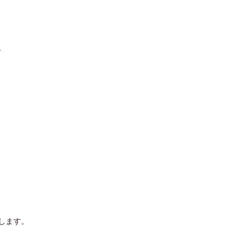
。
。
します。