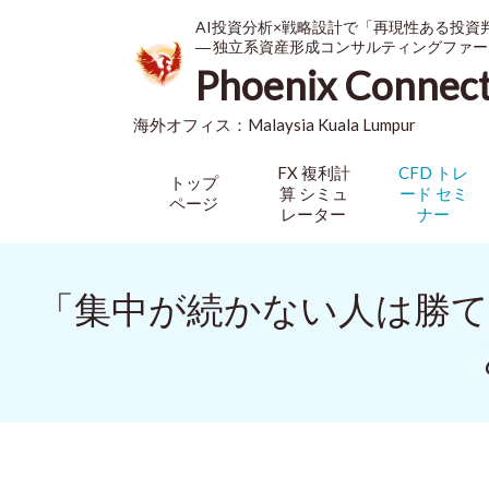
AI投資分析×戦略設計で「再現性ある投資
― 独立系資産形成コンサルティングファー
Phoenix Connec
海外オフィス：
Malaysia
Kuala Lumpur
FX 複利計
CFD トレ
トップ
算 シミュ
ード セミ
ページ
レーター
ナー
「集中が続かない人は勝て