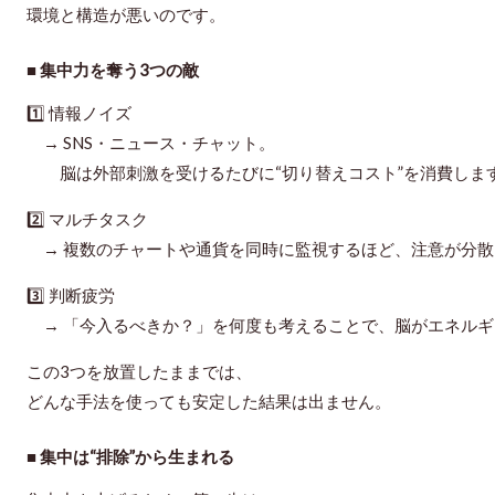
環境と構造が悪い
のです。
■ 集中力を奪う3つの敵
1️⃣
情報ノイズ
→ SNS・ニュース・チャット。
脳は外部刺激を受けるたびに“切り替えコスト”を消費しま
2️⃣
マルチタスク
→ 複数のチャートや通貨を同時に監視するほど、注意が分散
3️⃣
判断疲労
→ 「今入るべきか？」を何度も考えることで、脳がエネルギ
この3つを放置したままでは、
どんな手法を使っても安定した結果は出ません。
■ 集中は“排除”から生まれる