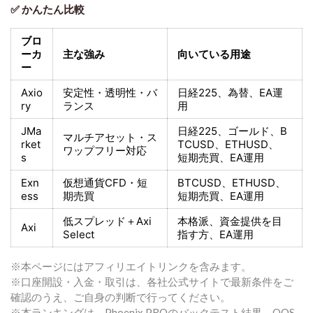
✅ かんたん比較
ブロ
ーカ
主な強み
向いている用途
ー
Axio
安定性・透明性・バ
日経225
、為替、EA運
ry
ランス
用
JMa
日経225
、ゴールド、
B
マルチアセット・ス
rket
TCUSD、ETHUSD、
ワップフリー対応
s
短期売買
、EA運用
Exn
仮想通貨CFD・短
BTCUSD、ETHUSD、
ess
期売買
短期売買
、EA運用
低スプレッド＋
Axi
本格派、資金提供を目
Axi
Select
指す方
、EA運用
※本ページにはアフィリエイトリンクを含みます。
※口座開設・入金・取引は、各社公式サイトで最新条件をご
確認のうえ、ご自身の判断で行ってください。
※本ランキングは、Phoenix PROのバックテスト結果、OOS