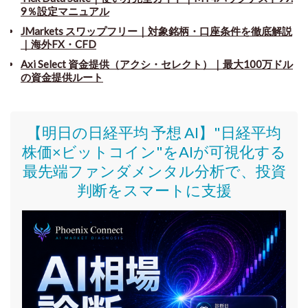
9％設定マニュアル
JMarkets スワップフリー
｜
対象銘柄・口座条件を徹底解説
｜海外FX・CFD
Axi Select 資金提供（アクシ・セレクト）｜最大100万ドル
の資金提供ルート
【明日の日経平均 予想 AI】"日経平均
株価
×ビットコイン
"をAIが可視化する
最先端ファンダメンタル分析で、投資
判断をスマートに支援