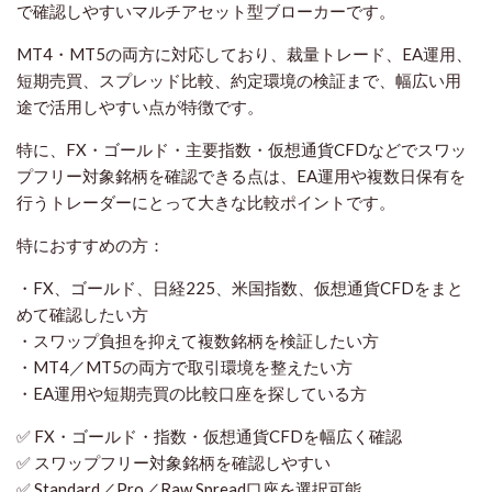
で確認しやすいマルチアセット型ブローカーです。
MT4・MT5の両方に対応しており、裁量トレード、EA運用、
短期売買、スプレッド比較、約定環境の検証まで、幅広い用
途で活用しやすい点が特徴です。
特に、FX・ゴールド・主要指数・仮想通貨CFDなどでスワッ
プフリー対象銘柄を確認できる点は、EA運用や複数日保有を
行うトレーダーにとって大きな比較ポイントです。
特におすすめの方：
・FX、ゴールド、日経225、米国指数、仮想通貨CFDをまと
めて確認したい方
・スワップ負担を抑えて複数銘柄を検証したい方
・MT4／MT5の両方で取引環境を整えたい方
・EA運用や短期売買の比較口座を探している方
✅ FX・ゴールド・指数・仮想通貨CFDを幅広く確認
✅ スワップフリー対象銘柄を確認しやすい
✅ Standard／Pro／Raw Spread口座を選択可能