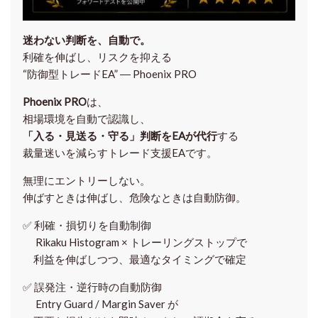
迷わない判断を、自動で。
利確を伸ばし、リスクを抑える
“防御型トレードEA” ― Phoenix PRO
Phoenix PRO
は、
相場環境を自動で認識し、
「入る・見送る・守る」判断をEAが代行
する
裁量迷いを減らすトレード支援EAです。
無理にエントリーしない。
伸ばすときは伸ばし、危険なときは自動防御。
✅
利確・損切りを自動制御
Rikaku Histogram × トレーリングストップで
利益を伸ばしつつ、最適なタイミングで確定
✅
誤発注・逆行時の自動防御
Entry Guard / Margin Saver が