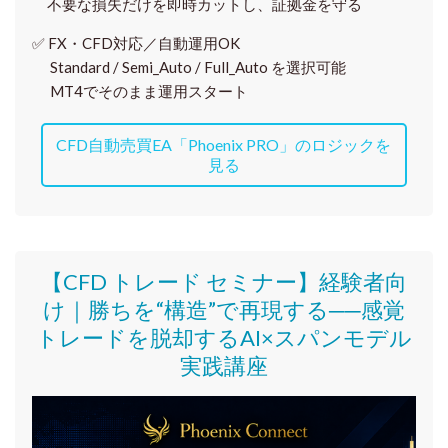
不要な損失だけを即時カットし、証拠金を守る
✅
FX・CFD対応／自動運用OK
Standard / Semi_Auto / Full_Auto を選択可能
MT4でそのまま運用スタート
CFD自動売買EA「Phoenix PRO」のロジックを
見る
【CFD トレード セミナー】
経験者向
け｜
勝ちを“構造”で再現する──感覚
トレードを脱却するAI×スパンモデル
実践講座