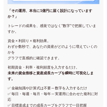
「その運用、本当に1億円に届く設計になっています
か？」
トレードの成果を、感覚ではなく“数字”で把握していま
すか。
資金 × 利回り × 複利効果。
わずか数秒で、あなたの資産がどのように増えていくの
かを
グラフで直感的に確認できます。
初期資金・利率・複利頻度を入力するだけ。
未来の資金推移と資産成長カーブを瞬時に可視化しま
す。
✅ 金融知識や計算式は不要 ─ 数字を入力するだけ
✅ 毎日・毎週・毎月・毎年 ─ 実運用に合わせた複利に対
応
✅ 目標達成までの成長カーブをグラフで一目把握