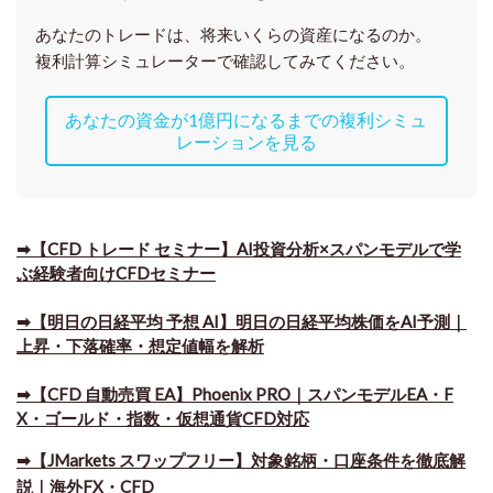
あなたのトレードは、将来いくらの資産になるのか。
複利計算シミュレーターで確認してみてください。
あなたの資金が1億円になるまでの複利シミュ
レーションを見る
➡【CFD トレード セミナー】AI投資分析×スパンモデルで学
ぶ経験者向けCFDセミナー
➡【明日の日経平均 予想 AI】明日の日経平均株価をAI予測｜
上昇・下落確率・想定値幅を解析
➡​【CFD 自動売買 EA】Phoenix PRO｜スパンモデルEA・F
X・ゴールド・指数・仮想通貨CFD対応
➡​【JMarkets スワップフリー】対象銘柄・口座条件を徹底解
説｜海外FX・CFD