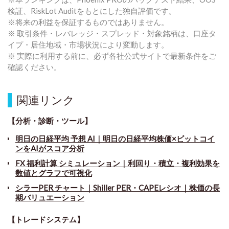
検証、RiskLot Auditをもとにした独自評価です。
※将来の利益を保証するものではありません。
※ 取引条件・レバレッジ・スプレッド・対象銘柄は、口座タ
イプ・居住地域・市場状況により変動します。
※ 実際に利用する前に、必ず各社公式サイトで最新条件をご
確認ください。
関連リンク
【分析・診断・ツール】
明日の日経平均 予想 AI｜明日の日経平均株価×ビットコイ
ンをAIがスコア分析
FX 福利計算 シミュレーション｜利回り・積立・複利効果を
数値とグラフで可視化
シラーPER チャート
｜
Shiller PER・CAPEレシオ｜株価の長
期バリュエーション
【トレードシステム】