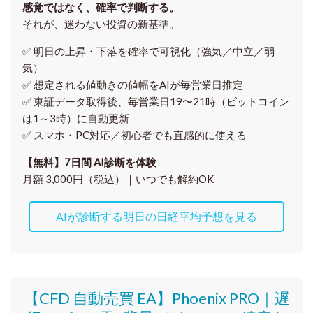
感覚ではなく、確率で判断する。
それが、迷わない投資の新基準。
✅ 明日の上昇・下落を
確率で可視化
（強気／中立／弱
気）
✅ 想定される値動きの
値幅をAIが毎営業日推定
✅ 東証データ取得後、
毎営業日19〜21時（ビットコイン
は1～3時）に自動更新
✅ スマホ・PC対応／
初心者でも直感的に使える
【無料】7日間 AI診断を体験
月額 3,000円（税込）｜いつでも解約OK
AIが診断する明日の日経平均予想を見る
【CFD 自動売買 EA】Phoenix PRO｜遅