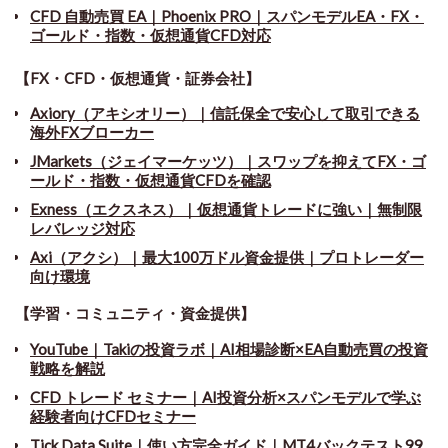
CFD 自動売買 EA｜Phoenix PRO｜スパンモデルEA・FX・
ゴールド・指数・仮想通貨CFD対応
【FX・CFD・仮想通貨・証券会社】
Axiory（アキシオリー）｜信託保全で安心して取引できる
海外FXブローカー
JMarkets（ジェイマーケッツ）｜スワップを抑えてFX・ゴ
ールド・指数・仮想通貨CFDを確認
Exness（エクスネス）｜仮想通貨トレードに強い｜無制限
レバレッジ対応
Axi（アクシ）｜最大100万ドル資金提供｜プロトレーダー
向け環境
【学習・コミュニティ・資金提供】
YouTube｜Takiの投資ラボ｜AI相場診断×EA自動売買の投資
戦略を解説
CFD トレード セミナー
｜
AI投資分析×スパンモデルで学ぶ
経験者向けCFDセミナー
Tick Data Suite
｜
使い方完全ガイド｜MT4バックテスト99.