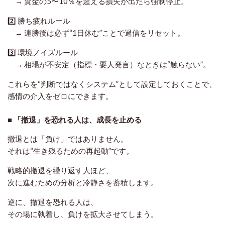
→ 資金の5〜10％を超える損失が出たら強制停止。
2️⃣
勝ち疲れルール
→ 連勝後は必ず“1日休む”ことで過信をリセット。
3️⃣
環境ノイズルール
→ 相場が不安定（指標・要人発言）なときは“触らない”。
これらを“判断ではなくシステム”として設定しておくことで、
感情の介入をゼロにできます。
■ 「撤退」を恐れる人は、成長を止める
撤退とは「負け」ではありません。
それは“生き残るための再起動”です。
戦略的撤退を繰り返す人ほど、
次に進むための分析と冷静さを蓄積します。
逆に、撤退を恐れる人は、
その場に執着し、負けを拡大させてしまう。