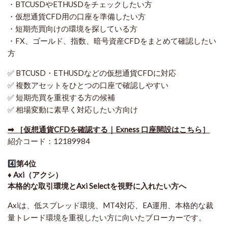
・BTCUSDやETHUSDをチェックしたい方
・仮想通貨CFD用の口座を準備したい方
・短期売買向けの環境を探している方
・FX、ゴールド、指数、暗号資産CFDをまとめて確認したい
方
✅ BTCUSD・ETHUSDなどの仮想通貨CFDに対応
✅ 複数アセットをひとつの口座で確認しやすい
✅ 短期売買を重視する方の候補
✅ 相場変動に素早く対応したい方向け
➡ ［仮想通貨CFDを確認する｜Exness 口座開設はこちら］
紹介コード：12189984
4️⃣
第4位
♦️ Axi（アクシ）
本格的な取引環境とAxi Selectを視野に入れたい方へ
Axiは、低スプレッド環境、MT4対応、EA運用、本格的な裁
量トレード環境を重視したい方に向いたブローカーです。