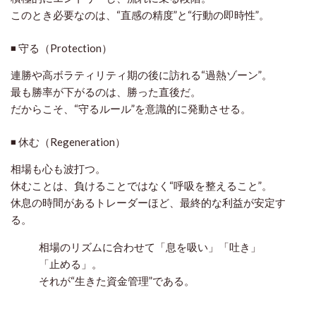
このとき必要なのは、
“直感の精度”と“行動の即時性”
。
◾ 守る（Protection）
連勝や高ボラティリティ期の後に訪れる“過熱ゾーン”。
最も勝率が下がるのは、勝った直後だ。
だからこそ、
“守るルール”を意識的に発動
させる。
◾ 休む（Regeneration）
相場も心も波打つ。
休むことは、負けることではなく“呼吸を整えること”。
休息の時間があるトレーダーほど、最終的な利益が安定す
る。
相場のリズムに合わせて「息を吸い」「吐き」
「止める」。
それが“生きた資金管理”である。