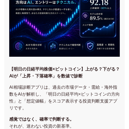
【明日の⽇経平均株価×ビットコイン】上がる？下がる？
AIが「上昇・下落確率」を数値で診断
AI相場診断アプリは、過去の市場データ・需給・海外指
数をAIが解析し、「明日の日経平均
×ビットコイン
の方向
性」と「想定値幅」をスコア表示する投資判断支援アプ
リです。
感覚ではなく、確率で判断する。
それが、迷わない投資の新基準。