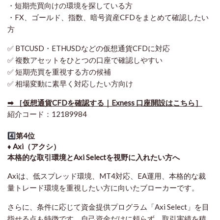
・短期売買向けの環境を探している方
・FX、ゴールド、指数、暗号資産CFDをまとめて確認したい
方
✅ BTCUSD・ETHUSDなどの仮想通貨CFDに対応
✅ 複数アセットをひとつの口座で確認しやすい
✅ 短期売買を重視する方の候補
✅ 相場変動に素早く対応したい方向け
➡ ［仮想通貨CFDを確認する｜Exness 口座開設はこちら］
紹介コード：12189984
4️⃣
第4位
♦️ Axi（アクシ）
本格的な取引環境とAxi Selectを視野に入れたい方へ
Axiは、低スプレッド環境、MT4対応、EA運用、本格的な裁
量トレード環境を重視したい方に向いたブローカーです。
さらに、条件に応じて資金提供プログラム「Axi Select」を目
指せる点も特徴です。自己資金だけに頼らず、取引実績を積