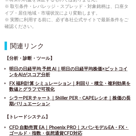
※ 取引条件・レバレッジ・スプレッド・対象銘柄は、口座タ
イプ・居住地域・市場状況により変動します。
※ 実際に利用する前に、必ず各社公式サイトで最新条件をご
確認ください。
関連リンク
【分析・診断・ツール】
明日の日経平均 予想 AI｜明日の日経平均株価×ビットコイ
ンをAIがスコア分析
FX 福利計算 シミュレーション｜利回り・積立・複利効果を
数値とグラフで可視化
シラーPER チャート
｜
Shiller PER・CAPEレシオ｜株価の長
期バリュエーション
【トレードシステム】
CFD 自動売買 EA｜Phoenix PRO｜スパンモデルEA・FX・
ゴールド・指数・仮想通貨CFD対応