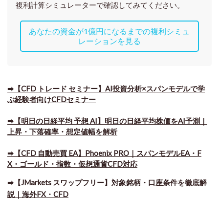
複利計算シミュレーターで確認してみてください。
あなたの資金が1億円になるまでの複利シミュ
レーションを見る
➡【CFD トレード セミナー】AI投資分析×スパンモデルで学
ぶ経験者向けCFDセミナー
➡【明日の日経平均 予想 AI】明日の日経平均株価をAI予測｜
上昇・下落確率・想定値幅を解析
➡​【CFD 自動売買 EA】Phoenix PRO｜スパンモデルEA・F
X・ゴールド・指数・仮想通貨CFD対応
➡​【JMarkets スワップフリー】対象銘柄・口座条件を徹底解
説｜海外FX・CFD