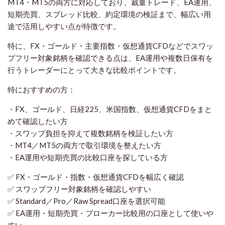
MT4・MT5の両方に対応しており、裁量トレード、EA運用、
短期売買、スプレッド比較、約定環境の検証まで、幅広い用
途で活用しやすい点が特徴です。
特に、FX・ゴールド・主要指数・仮想通貨CFDなどでスワッ
プフリー対象銘柄を確認できる点は、EA運用や複数日保有を
行うトレーダーにとって大きな比較ポイントです。
特におすすめの方：
・FX、ゴールド、日経225、米国指数、仮想通貨CFDをまと
めて確認したい方
・スワップ負担を抑えて複数銘柄を検証したい方
・MT4／MT5の両方で取引環境を整えたい方
・EA運用や短期売買の比較口座を探している方
✅ FX・ゴールド・指数・仮想通貨CFDを幅広く確認
✅ スワップフリー対象銘柄を確認しやすい
✅ Standard／Pro／Raw Spread口座を選択可能
✅ EA運用・短期売買・ブローカー比較用の口座として使いや
すい