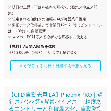
✅ 明日の上昇・下落を
確率で可視化
（強気／中立／弱
気）
✅ 想定される値動きの
値幅をAIが毎営業日推定
✅ 東証データ取得後、
毎営業日19〜21時（ビットコイン
は1～3時）に自動更新
✅ スマホ・PC対応／
初心者でも直感的に使える
【無料】7日間 AI診断を体験
月額 3,000円（税込）｜いつでも解約OK
AIが診断する明日の日経平均予想を見る
【CFD 自動売買 EA】Phoenix PRO｜遅
行スパン×雲×背景バイアス──精度あ
るエントリーと利確最大化、自動防御