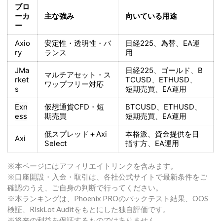
ブロ
ーカ
主な強み
向いている用途
ー
Axio
安定性・透明性・バ
日経225
、為替、EA運
ry
ランス
用
JMa
日経225
、ゴールド、
B
マルチアセット・ス
rket
TCUSD、ETHUSD、
ワップフリー対応
s
短期売買
、EA運用
Exn
仮想通貨CFD・短
BTCUSD、ETHUSD、
ess
期売買
短期売買
、EA運用
低スプレッド＋
Axi
本格派、資金提供を目
Axi
Select
指す方
、EA運用
※本ページにはアフィリエイトリンクを含みます。
※口座開設・入金・取引は、各社公式サイトで最新条件をご
確認のうえ、ご自身の判断で行ってください。
※本ランキングは、Phoenix PROのバックテスト結果、OOS
検証、RiskLot Auditをもとにした独自評価です。
※将来の利益を保証するものではありません。