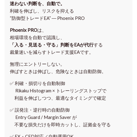
迷わない判断を、自動で。
利確を伸ばし、リスクを抑える
“防御型トレードEA” ― Phoenix PRO
Phoenix PRO
は、
相場環境を自動で認識し、
「入る・見送る・守る」判断をEAが代行
する
裁量迷いを減らすトレード支援EAです。
無理にエントリーしない。
伸ばすときは伸ばし、危険なときは自動防御。
✅
利確・損切りを自動制御
Rikaku Histogram × トレーリングストップで
利益を伸ばしつつ、最適なタイミングで確定
✅
誤発注・逆行時の自動防御
Entry Guard / Margin Saver が
不要な損失だけを即時カットし、証拠金を守る
✅
FX・CFD対応／自動運用OK