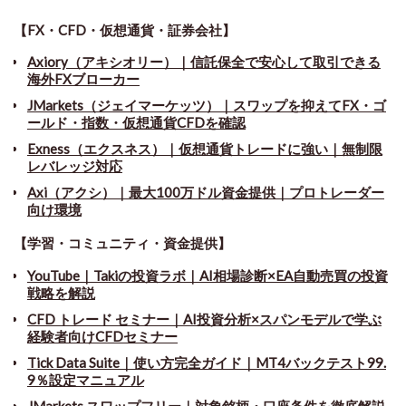
【FX・CFD・仮想通貨・証券会社】
Axiory（アキシオリー）｜信託保全で安心して取引できる
海外FXブローカー
JMarkets（ジェイマーケッツ）｜スワップを抑えてFX・ゴ
ールド・指数・仮想通貨CFDを確認
Exness（エクスネス）｜仮想通貨トレードに強い｜無制限
レバレッジ対応
Axi（アクシ）｜最大100万ドル資金提供｜プロトレーダー
向け環境
【学習・コミュニティ・資金提供】
YouTube｜Takiの投資ラボ｜AI相場診断×EA自動売買の投資
戦略を解説
CFD トレード セミナー
｜
AI投資分析×スパンモデルで学ぶ
経験者向けCFDセミナー
Tick Data Suite
｜
使い方完全ガイド｜MT4バックテスト99.
9％設定マニュアル
JMarkets スワップフリー
｜
対象銘柄・口座条件を徹底解説