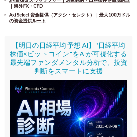
｜海外FX・CFD
Axi Select 資金提供（アクシ・セレクト）｜最大100万ドル
の資金提供ルート
【明日の日経平均 予想 AI】"日経平均
株価
×ビットコイン
"をAIが可視化する
最先端ファンダメンタル分析で、投資
判断をスマートに支援