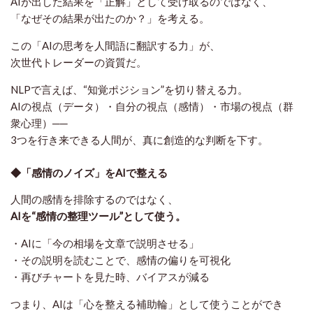
AIが出した結果を「正解」として受け取るのではなく、
「なぜその結果が出たのか？」を考える。
この「AIの思考を人間語に翻訳する力」が、
次世代トレーダーの資質だ。
NLPで言えば、“知覚ポジション”を切り替える力。
AIの視点（データ）・自分の視点（感情）・市場の視点（群
衆心理）──
3つを行き来できる人間が、真に創造的な判断を下す。
◆「感情のノイズ」をAIで整える
人間の感情を排除するのではなく、
AIを“感情の整理ツール”として使う。
・AIに「今の相場を文章で説明させる」
・その説明を読むことで、感情の偏りを可視化
・再びチャートを見た時、バイアスが減る
つまり、AIは「心を整える補助輪」として使うことができ