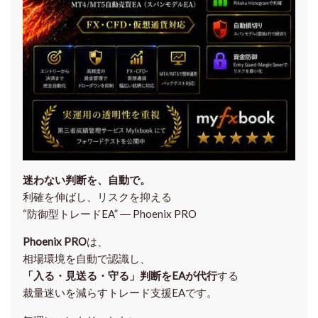
迷わない判断を、自動で。
利確を伸ばし、リスクを抑える
“防御型トレードEA” ― Phoenix PRO
Phoenix PRO
は、
相場環境を自動で認識し、
「入る・見送る・守る」判断をEAが代行
する
裁量迷いを減らすトレード支援EAです。