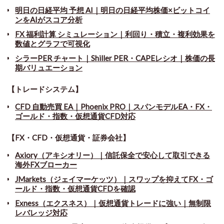
明日の日経平均 予想 AI｜明日の日経平均株価×ビットコイ
ンをAIがスコア分析
FX 福利計算 シミュレーション｜利回り・積立・複利効果を
数値とグラフで可視化
シラーPER チャート
｜
Shiller PER・CAPEレシオ｜株価の長
期バリュエーション
【トレードシステム】
CFD 自動売買 EA｜Phoenix PRO｜スパンモデルEA・FX・
ゴールド・指数・仮想通貨CFD対応
【FX・CFD・仮想通貨・証券会社】
Axiory（アキシオリー）｜信託保全で安心して取引できる
海外FXブローカー
JMarkets（ジェイマーケッツ）｜スワップを抑えてFX・ゴ
ールド・指数・仮想通貨CFDを確認
Exness（エクスネス）｜仮想通貨トレードに強い｜無制限
レバレッジ対応