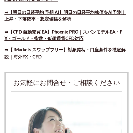
➡【明日の日経平均 予想 AI】明日の日経平均株価をAI予測｜
上昇・下落確率・想定値幅を解析
➡​【CFD 自動売買 EA】Phoenix PRO｜スパンモデルEA・F
X・ゴールド・指数・仮想通貨CFD対応
➡​【JMarkets スワップフリー】対象銘柄・口座条件を徹底解
説｜海外FX・CFD
お気軽にお問合せ・ご相談ください