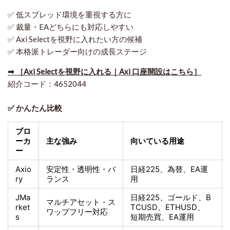
✅ 低スプレッド環境を重視する方に
✅ 裁量・EAどちらにも対応しやすい
✅ Axi Selectを視野に入れたい方の候補
✅ 本格派トレーダー向けの成長ステージ
➡ ［Axi Selectを視野に入れる｜Axi 口座開設はこちら］
紹介コード：4652044
✅ かんたん比較
ブロ
ーカ
主な強み
向いている用途
ー
Axio
安定性・透明性・バ
日経225
、為替、EA運
ry
ランス
用
JMa
日経225
、ゴールド、
B
マルチアセット・ス
rket
TCUSD、ETHUSD、
ワップフリー対応
s
短期売買
、EA運用