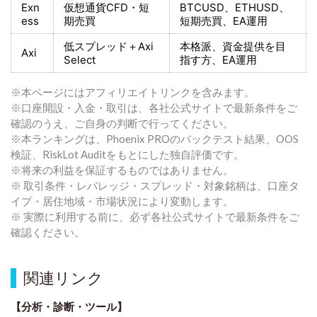
Exn
仮想通貨CFD・短
BTCUSD、ETHUSD、
ess
期売買
短期売買
、EA運用
低スプレッド＋
Axi
本格派、資金提供を目
Axi
Select
指す方
、EA運用
※本ページにはアフィリエイトリンクを含みます。
※口座開設・入金・取引は、各社公式サイトで最新条件をご
確認のうえ、ご自身の判断で行ってください。
※本ランキングは、Phoenix PROのバックテスト結果、OOS
検証、RiskLot Auditをもとにした独自評価です。
※将来の利益を保証するものではありません。
※ 取引条件・レバレッジ・スプレッド・対象銘柄は、口座タ
イプ・居住地域・市場状況により変動します。
※ 実際に利用する前に、必ず各社公式サイトで最新条件をご
確認ください。
関連リンク
【分析・診断・ツール】