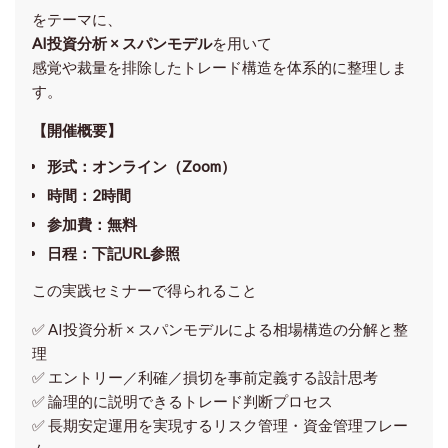
をテーマに、
AI投資分析 × スパンモデル
を用いて
感覚や裁量を排除したトレード構造を体系的に整理しま
す。
【開催概要】
形式
：オンライン（Zoom）
時間
：2時間
参加費
：無料
日程
：下記URL参照
この実践セミナーで得られること
✅ AI投資分析 × スパンモデルによる相場構造の分解と整
理
✅ エントリー／利確／損切を事前定義する設計思考
✅ 論理的に説明できるトレード判断プロセス
✅ 長期安定運用を実現するリスク管理・資金管理フレー