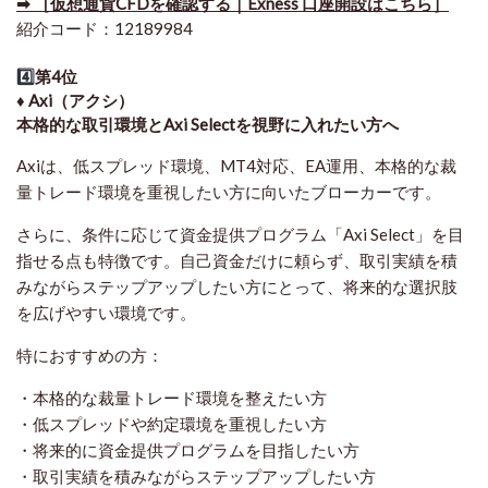
➡ ［仮想通貨CFDを確認する｜Exness 口座開設はこちら］
紹介コード：12189984
4️⃣
第4位
♦️ Axi（アクシ）
本格的な取引環境とAxi Selectを視野に入れたい方へ
Axiは、低スプレッド環境、MT4対応、EA運用、本格的な裁
量トレード環境を重視したい方に向いたブローカーです。
さらに、条件に応じて資金提供プログラム「Axi Select」を目
指せる点も特徴です。自己資金だけに頼らず、取引実績を積
みながらステップアップしたい方にとって、将来的な選択肢
を広げやすい環境です。
特におすすめの方：
・本格的な裁量トレード環境を整えたい方
・低スプレッドや約定環境を重視したい方
・将来的に資金提供プログラムを目指したい方
・取引実績を積みながらステップアップしたい方