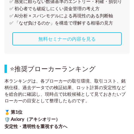
✅ 感覚に頼らない
数値基準のエントリー・利確・損切り
✅ 初心者でも破綻しにくい資金管理の考え方
✅ AI分析 × スパンモデルによる再現性のある判断軸
✅ 「なぜ負けるのか」を構造で理解する相場の見方
無料セミナーの内容を見る
⭐
推奨ブローカーランキング
本ランキングは、各ブローカーの取引環境、取引コスト、銘
柄仕様、過去データでの検証結果、ロット計算の安定性など
を総合的に確認し、現時点で比較候補として見ておきたいブ
ローカーの目安として整理したものです
。
第1位
Axiory（アキシオリー）
安定性・透明性を重視する方へ