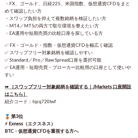
・FX、ゴールド、日経225、米国指数、仮想通貨CFDをまと
めて確認したい方
・スワップ負担を抑えて複数銘柄を検証したい方
・MT4／MT5の両方で取引環境を整えたい方
・EA運用や短期売買の比較口座を探している方
✅ FX・ゴールド・指数・仮想通貨CFDを幅広く確認
✅ スワップフリー対象銘柄を確認しやすい
✅ Standard／Pro／Raw Spread口座を選択可能
✅ EA運用・短期売買・ブローカー比較用の口座として使いや
すい
➡ ［スワップフリー対象銘柄を確認する｜JMarkets 口座開設
はこちら］
紹介コード：tqcq720lwf
第3位
⚡ Exness（エクスネス）
BTC・仮想通貨CFDを重視する方へ