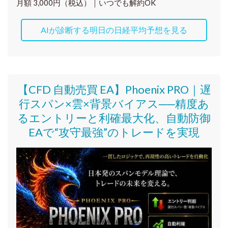
月額 3,000円（税込）｜いつでも解約OK
AIが診断する明日の日経平均予想を見る
【CFD 自動売買 EA】Phoenix PRO｜遅
行スパン×雲×背景バイアス──精度あ
るエントリーと利確最大化、自動防御
EAで“攻守最強”のトレードを実現