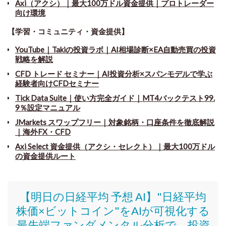
Axi（アクシ）｜最大100万ドル資金提供｜プロトレーダー
向け環境
【学習・コミュニティ・資金提供】
YouTube｜Takiの投資ラボ｜AI相場診断×EA自動売買の投資
戦略を解説
CFD トレード セミナー
｜
AI投資分析×スパンモデルで学ぶ
経験者向けCFDセミナー
Tick Data Suite
｜
使い方完全ガイド｜MT4バックテスト99.
9％設定マニュアル
JMarkets スワップフリー
｜
対象銘柄・口座条件を徹底解説
｜海外FX・CFD
Axi Select 資金提供（アクシ・セレクト）｜最大100万ドル
の資金提供ルート
【明日の日経平均 予想 AI】"日経平均
株価
×ビットコイン
"をAIが可視化する
最先端ファンダメンタル分析で、投資