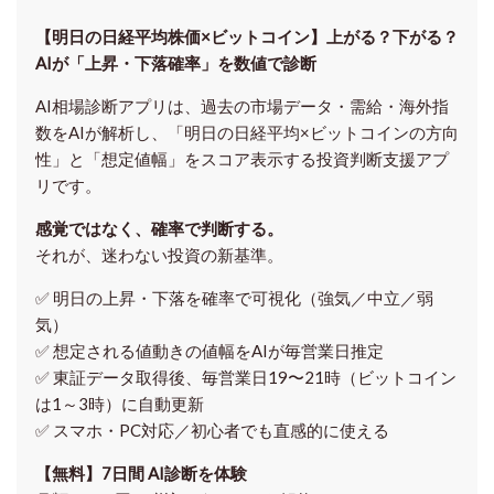
【明日の⽇経平均株価×ビットコイン】上がる？下がる？
AIが「上昇・下落確率」を数値で診断
AI相場診断アプリは、過去の市場データ・需給・海外指
数をAIが解析し、「明日の日経平均
×ビットコイン
の方向
性」と「想定値幅」をスコア表示する投資判断支援アプ
リです。
感覚ではなく、確率で判断する。
それが、迷わない投資の新基準。
✅ 明日の上昇・下落を
確率で可視化
（強気／中立／弱
気）
✅ 想定される値動きの
値幅をAIが毎営業日推定
✅ 東証データ取得後、
毎営業日19〜21時（ビットコイン
は1～3時）に自動更新
✅ スマホ・PC対応／
初心者でも直感的に使える
【無料】7日間 AI診断を体験