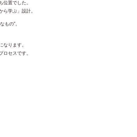
立ち位置でした。
ルから学ぶ」設計。
うなもの”。
になります。
プロセス
です。