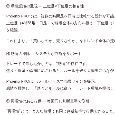
③ 環境認識の重視 ― 上位足×下位足の整合性
Phoenix PROでは、複数の時間足を同時に比較する設計が可能
上位足（4時間足・日足）で相場全体の方向を捉え、下位足（1
を確認。
これにより、「買いなのか、売りなのか」を
トレンド全体の流
④ 感情の排除 ― システムが判断をサポート
トレードで最も厄介なのは、“感情”の存在です。
焦り・欲望・恐怖に流されると、ルールを破り大損失につなが
Phoenix PROは、ルールベースで売買サインを提示。
感情を排除し、「淡々とルールに従う」トレード環境を提供
し
⑤ 再現性のある行動 ― 毎回同じ判断基準で取引
“再現性”とは、どんな相場でも同じ判断基準で行動できること