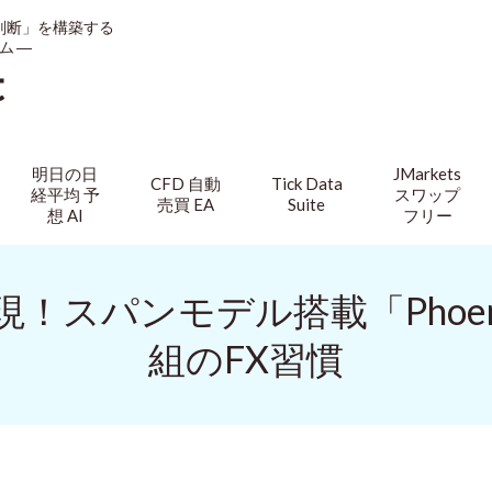
判断」を構築する
ム ―
t
明日の日
JMarkets
CFD 自動
Tick Data
経平均 予
スワップ
売買 EA
Suite
想 AI
フリー
スパンモデル搭載「Phoen
組のFX習慣