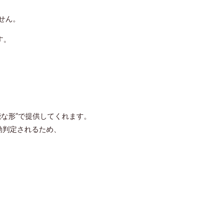
せん。
す。
な形”で提供
してくれます。
動判定
されるため、
。