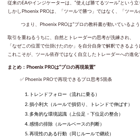
従来のEAやインジケーターは、“使えば勝てるツール”という
しかしPhoenix PROは、「ツールで勝つ」ではなく、「ツー
つまり、Phoenix PROは“プロの教科書が動いているよ
取引を重ねるうちに、自然とトレーダーの思考が洗練され、
「なぜこの位置で仕掛けたのか」を自分自身で解釈できるよう
これこそが、ツール依存ではなく
自立したトレーダーへの進化
まとめ：Phoenix PROは“プロの再現装置”
✅
Phoenix PROで再現できるプロ思考5箇条
トレンドフォロー（流れに乗る）
損小利大（ルールで損切り、トレンドで伸ばす）
多角的な環境認識（上位足・下位足の整合）
感情の排除（ルールベースの判断）
再現性のある行動（同じルールで継続）