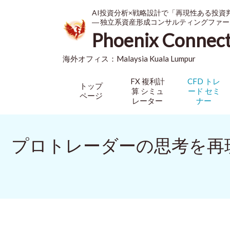
AI投資分析×戦略設計で「再現性ある投資
― 独立系資産形成コンサルティングファー
Phoenix Connec
海外オフィス：
Malaysia
Kuala Lumpur
FX 複利計
CFD トレ
トップ
算 シミュ
ード セミ
ページ
レーター
ナー
プロトレーダーの思考を再現！