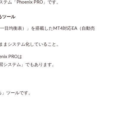
「Phoenix PRO」です。
するツール
良型一目均衡表）」を搭載したMT4対応EA（自動売
ままシステム化している
こと。
x PROは
習システム」でもあります。
る」ツールです。