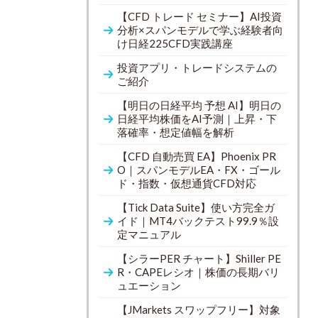
【CFD トレード セミナー】AI投資
分析×スパンモデルで学ぶ経験者向
け日経225CFD実践講座
投資アプリ・トレードシステムの
ご紹介
【明日の日経平均 予想 AI】明日の
日経平均株価をAI予測｜上昇・下
落確率・想定値幅を解析
【CFD 自動売買 EA】Phoenix PR
O｜スパンモデルEA・FX・ゴール
ド・指数・仮想通貨CFD対応
【Tick Data Suite】使い方完全ガ
イド｜MT4バックテスト99.9％設
定マニュアル
【シラーPER チャート】Shiller PE
R・CAPEレシオ｜株価の長期バリ
ュエーション
【JMarkets スワップフリー】対象