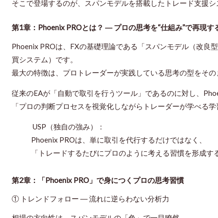
そこで登場するのが、スパンモデルを搭載したトレード支援システム
第1章：Phoenix PROとは？ ― プロの思考を“仕組み”で再現
Phoenix PROは、FXの基礎理論である「スパンモデル（改
買システム）です。
最大の特徴は、
プロトレーダーが実践している思考の型をその
従来のEAが「自動で取引を行うツール」であるのに対し、Phoeni
「プロの判断プロセスを視覚化しながらトレーダーが学べる学
USP（独自の強み）：
Phoenix PROは、単に取引を代行するだけではなく、
「トレードするたびにプロのように考える習慣を形成す
第2章：「Phoenix PRO」で身につくプロの思考習慣
① トレンドフォロー ― 流れに逆らわない分析力
相場の方向性は、スパンモデルの「色」で一目瞭然。