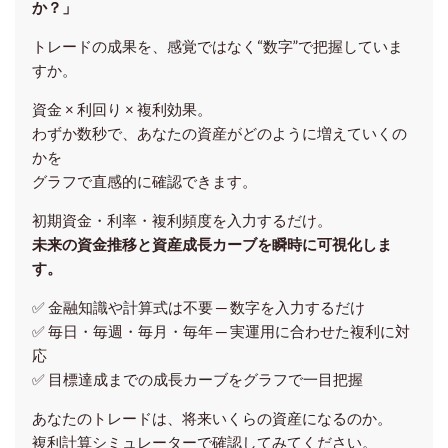
か？」
トレードの成果を、感覚ではなく“数字”で把握していま
すか。
資金 × 利回り × 複利効果。
わずか数秒で、あなたの資産がどのように増えていくの
かを
グラフで直感的に確認できます。
初期資金・利率・複利頻度を入力するだけ。
未来の資金推移と資産成長カーブを瞬時に可視化しま
す。
✅ 金融知識や計算式は不要 ─ 数字を入力するだけ
✅ 毎日・毎週・毎月・毎年 ─ 実運用に合わせた複利に対
応
✅ 目標達成までの成長カーブをグラフで一目把握
あなたのトレードは、将来いくらの資産になるのか。
複利計算シミュレーターで確認してみてください。