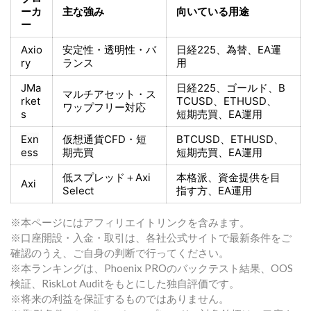
ーカ
主な強み
向いている用途
ー
Axio
安定性・透明性・バ
日経225
、為替、EA運
ry
ランス
用
JMa
日経225
、ゴールド、
B
マルチアセット・ス
rket
TCUSD、ETHUSD、
ワップフリー対応
s
短期売買
、EA運用
Exn
仮想通貨CFD・短
BTCUSD、ETHUSD、
ess
期売買
短期売買
、EA運用
低スプレッド＋
Axi
本格派、資金提供を目
Axi
Select
指す方
、EA運用
※本ページにはアフィリエイトリンクを含みます。
※口座開設・入金・取引は、各社公式サイトで最新条件をご
確認のうえ、ご自身の判断で行ってください。
※本ランキングは、Phoenix PROのバックテスト結果、OOS
検証、RiskLot Auditをもとにした独自評価です。
※将来の利益を保証するものではありません。