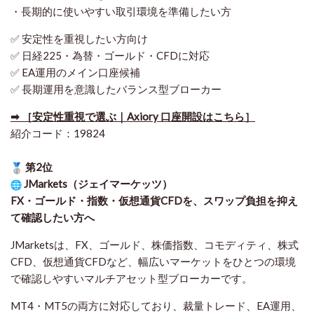
・長期的に使いやすい取引環境を準備したい方
✅ 安定性を重視したい方向け
✅ 日経225・為替・ゴールド・CFDに対応
✅ EA運用のメイン口座候補
✅ 長期運用を意識したバランス型ブローカー
➡ ［安定性重視で選ぶ｜Axiory 口座開設はこちら］
紹介コード：19824
第2位
JMarkets（ジェイマーケッツ）
FX・ゴールド・指数・仮想通貨CFDを、スワップ負担を抑え
て確認したい方
へ
JMarketsは、FX、ゴールド、株価指数、コモディティ、株式
CFD、仮想通貨CFDなど、幅広いマーケットをひとつの環境
で確認しやすいマルチアセット型ブローカーです。
MT4・MT5の両方に対応しており、裁量トレード、EA運用、