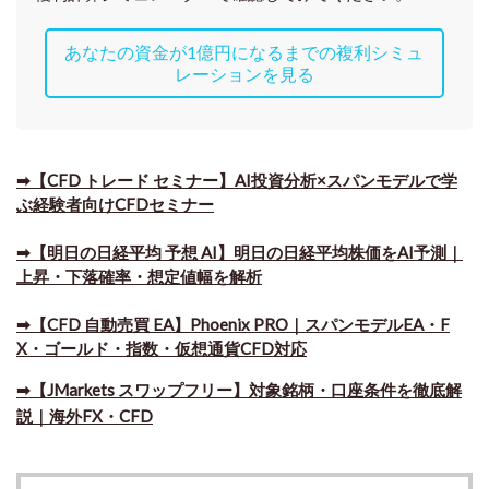
あなたの資金が1億円になるまでの複利シミュ
レーションを見る
➡【CFD トレード セミナー】AI投資分析×スパンモデルで学
ぶ経験者向けCFDセミナー
➡【明日の日経平均 予想 AI】明日の日経平均株価をAI予測｜
上昇・下落確率・想定値幅を解析
➡​【CFD 自動売買 EA】Phoenix PRO｜スパンモデルEA・F
X・ゴールド・指数・仮想通貨CFD対応
➡​【JMarkets スワップフリー】対象銘柄・口座条件を徹底解
説｜海外FX・CFD