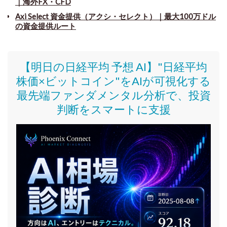
｜海外FX・CFD
Axi Select 資金提供（アクシ・セレクト）｜最大100万ドル
の資金提供ルート
【明日の日経平均 予想 AI】"日経平均
株価
×ビットコイン
"をAIが可視化する
最先端ファンダメンタル分析で、投資
判断をスマートに支援