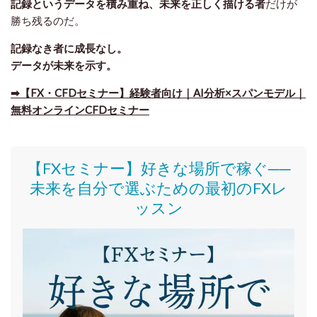
記録というデータを積み重ね、未来を正しく描ける者
だけが
勝ち残るのだ。
記録なき者に成長なし。
データが未来を示す。
➡【FX・CFDセミナー】経験者向け｜AI分析×スパンモデル｜
無料オンラインCFDセミナー
【FXセミナー】好きな場所で稼ぐ──
未来を自分で選ぶための最初のFXレ
ッスン