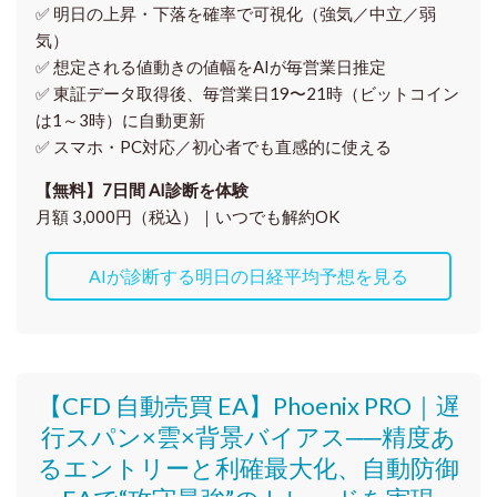
✅ 明日の上昇・下落を
確率で可視化
（強気／中立／弱
気）
✅ 想定される値動きの
値幅をAIが毎営業日推定
✅ 東証データ取得後、
毎営業日19〜21時（ビットコイン
は1～3時）に自動更新
✅ スマホ・PC対応／
初心者でも直感的に使える
【無料】7日間 AI診断を体験
月額 3,000円（税込）｜いつでも解約OK
AIが診断する明日の日経平均予想を見る
【CFD 自動売買 EA】Phoenix PRO｜遅
行スパン×雲×背景バイアス──精度あ
るエントリーと利確最大化、自動防御