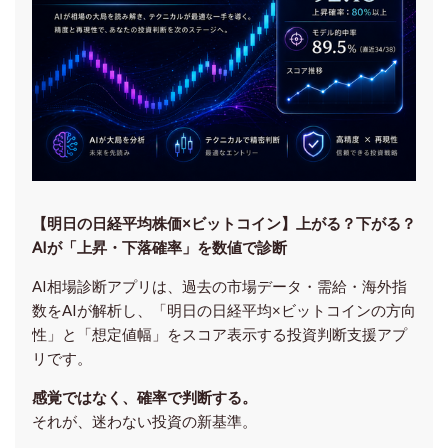
【明日の⽇経平均株価×ビットコイン】上がる？下がる？
AIが「上昇・下落確率」を数値で診断
AI相場診断アプリは、過去の市場データ・需給・海外指
数をAIが解析し、「明日の日経平均
×ビットコイン
の方向
性」と「想定値幅」をスコア表示する投資判断支援アプ
リです。
感覚ではなく、確率で判断する。
それが、迷わない投資の新基準。