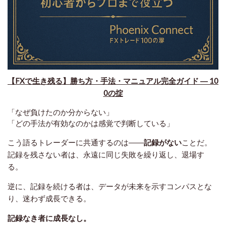
【FXで生き残る】勝ち方・手法・マニュアル完全ガイド ― 10
0の掟
「なぜ負けたのか分からない」
「どの手法が有効なのかは感覚で判断している」
こう語るトレーダーに共通するのは――
記録がない
ことだ。
記録を残さない者は、永遠に同じ失敗を繰り返し、退場す
る。
逆に、記録を続ける者は、データが未来を示すコンパスとな
り、迷わず成長できる。
記録なき者に成長なし。