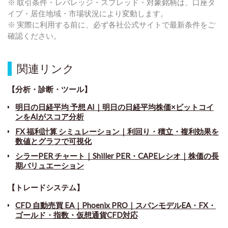
※ 取引条件・レバレッジ・スプレッド・対象銘柄は、口座タ
イプ・居住地域・市場状況により変動します。
※ 実際に利用する前に、必ず各社公式サイトで最新条件をご
確認ください。
関連リンク
【分析・診断・ツール】
明日の日経平均 予想 AI｜明日の日経平均株価×ビットコイ
ンをAIがスコア分析
FX 福利計算 シミュレーション｜利回り・積立・複利効果を
数値とグラフで可視化
シラーPER チャート
｜
Shiller PER・CAPEレシオ｜株価の長
期バリュエーション
【トレードシステム】
CFD 自動売買 EA｜Phoenix PRO｜スパンモデルEA・FX・
ゴールド・指数・仮想通貨CFD対応