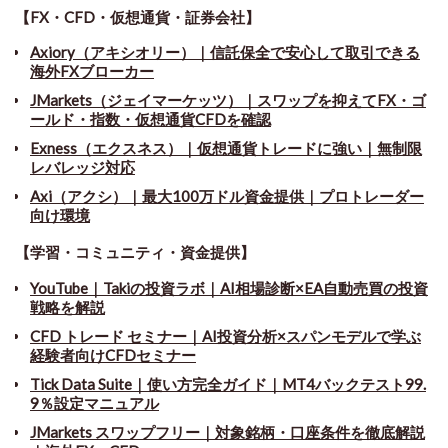
【FX・CFD・仮想通貨・証券会社】
Axiory（アキシオリー）｜信託保全で安心して取引できる
海外FXブローカー
JMarkets（ジェイマーケッツ）｜スワップを抑えてFX・ゴ
ールド・指数・仮想通貨CFDを確認
Exness（エクスネス）｜仮想通貨トレードに強い｜無制限
レバレッジ対応
Axi（アクシ）｜最大100万ドル資金提供｜プロトレーダー
向け環境
【学習・コミュニティ・資金提供】
YouTube｜Takiの投資ラボ｜AI相場診断×EA自動売買の投資
戦略を解説
CFD トレード セミナー
｜
AI投資分析×スパンモデルで学ぶ
経験者向けCFDセミナー
Tick Data Suite
｜
使い方完全ガイド｜MT4バックテスト99.
9％設定マニュアル
JMarkets スワップフリー
｜
対象銘柄・口座条件を徹底解説