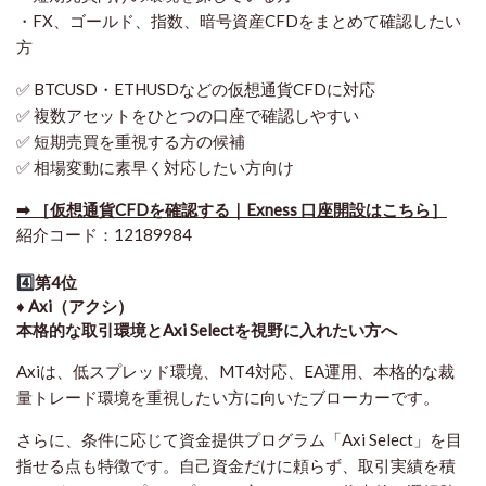
・FX、ゴールド、指数、暗号資産CFDをまとめて確認したい
方
✅ BTCUSD・ETHUSDなどの仮想通貨CFDに対応
✅ 複数アセットをひとつの口座で確認しやすい
✅ 短期売買を重視する方の候補
✅ 相場変動に素早く対応したい方向け
➡ ［仮想通貨CFDを確認する｜Exness 口座開設はこちら］
紹介コード：12189984
4️⃣
第4位
♦️ Axi（アクシ）
本格的な取引環境とAxi Selectを視野に入れたい方へ
Axiは、低スプレッド環境、MT4対応、EA運用、本格的な裁
量トレード環境を重視したい方に向いたブローカーです。
さらに、条件に応じて資金提供プログラム「Axi Select」を目
指せる点も特徴です。自己資金だけに頼らず、取引実績を積