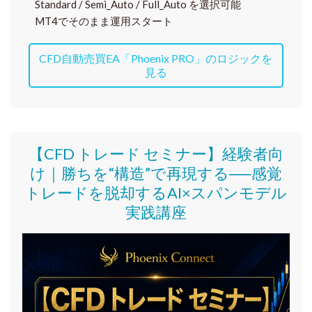
Standard / Semi_Auto / Full_Auto を選択可能
MT4でそのまま運用スタート
CFD自動売買EA「Phoenix PRO」のロジックを
見る
【CFD トレード セミナー】
経験者向
け｜
勝ちを“構造”で再現する──感覚
トレードを脱却するAI×スパンモデル
実践講座