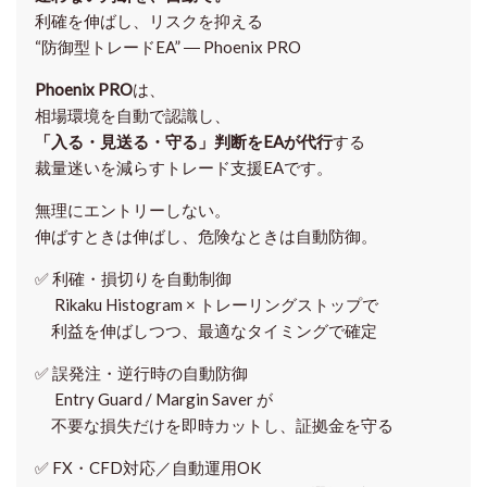
利確を伸ばし、リスクを抑える
“防御型トレードEA” ― Phoenix PRO
Phoenix PRO
は、
相場環境を自動で認識し、
「入る・見送る・守る」判断をEAが代行
する
裁量迷いを減らすトレード支援EAです。
無理にエントリーしない。
伸ばすときは伸ばし、危険なときは自動防御。
✅
利確・損切りを自動制御
Rikaku Histogram × トレーリングストップで
利益を伸ばしつつ、最適なタイミングで確定
✅
誤発注・逆行時の自動防御
Entry Guard / Margin Saver が
不要な損失だけを即時カットし、証拠金を守る
✅
FX・CFD対応／自動運用OK