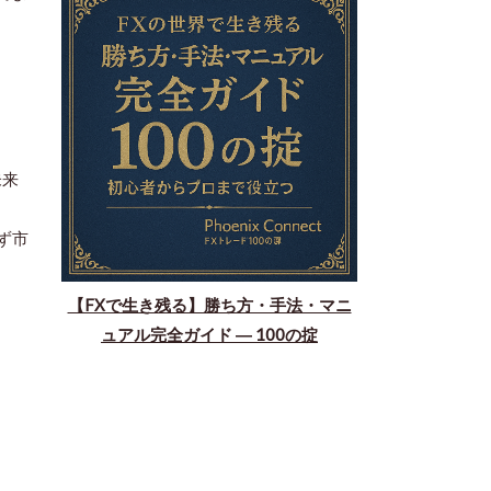
未来
ず市
【FXで生き残る】勝ち方・手法・マニ
ュアル完全ガイド ― 100の掟