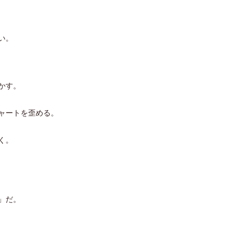
い。
かす。
ャートを歪める。
く。
」だ。