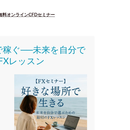
無料オンラインCFDセミナー
で稼ぐ──未来を自分で
FXレッスン