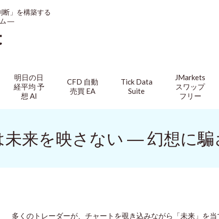
判断」を構築する
ム ―
t
明日の日
JMarkets
CFD 自動
Tick Data
経平均 予
スワップ
売買 EA
Suite
想 AI
フリー
未来を映さない ― 幻想に
多くのトレーダーが、チャートを覗き込みながら「未来」を当