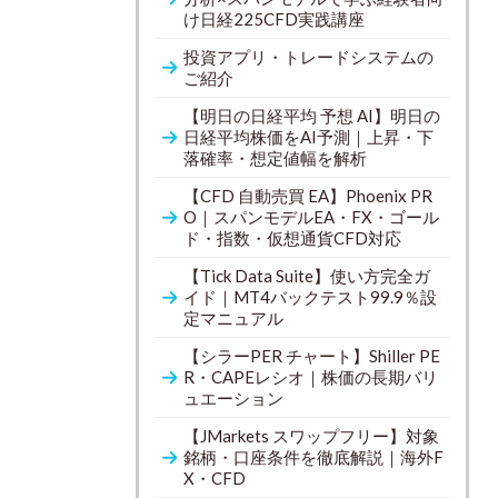
け日経225CFD実践講座
投資アプリ・トレードシステムの
ご紹介
【明日の日経平均 予想 AI】明日の
日経平均株価をAI予測｜上昇・下
落確率・想定値幅を解析
【CFD 自動売買 EA】Phoenix PR
O｜スパンモデルEA・FX・ゴール
ド・指数・仮想通貨CFD対応
【Tick Data Suite】使い方完全ガ
イド｜MT4バックテスト99.9％設
定マニュアル
【シラーPER チャート】Shiller PE
R・CAPEレシオ｜株価の長期バリ
ュエーション
【JMarkets スワップフリー】対象
銘柄・口座条件を徹底解説｜海外F
X・CFD