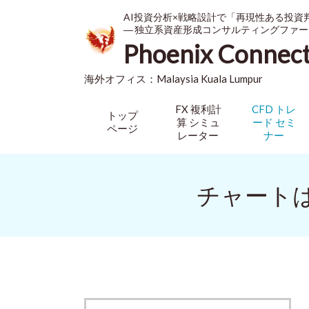
AI投資分析×戦略設計で「再現性ある投資
― 独立系資産形成コンサルティングファー
Phoenix Connec
海外オフィス：
Malaysia
Kuala Lumpur
FX 複利計
CFD トレ
トップ
算 シミュ
ード セミ
ページ
レーター
ナー
チャートは