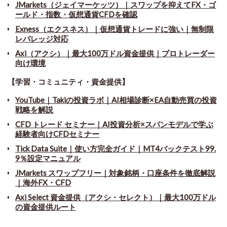
JMarkets（ジェイマーケッツ）｜スワップを抑えてFX・ゴ
ールド・指数・仮想通貨CFDを確認
Exness（エクスネス）｜仮想通貨トレードに強い｜無制限
レバレッジ対応
Axi（アクシ）｜最大100万ドル資金提供｜プロトレーダー
向け環境
【学習・コミュニティ・資金提供】
YouTube｜Takiの投資ラボ｜AI相場診断×EA自動売買の投資
戦略を解説
CFD トレード セミナー
｜
AI投資分析×スパンモデルで学ぶ
経験者向けCFDセミナー
Tick Data Suite
｜
使い方完全ガイド｜MT4バックテスト99.
9％設定マニュアル
JMarkets スワップフリー
｜
対象銘柄・口座条件を徹底解説
｜海外FX・CFD
Axi Select 資金提供（アクシ・セレクト）｜最大100万ドル
の資金提供ルート