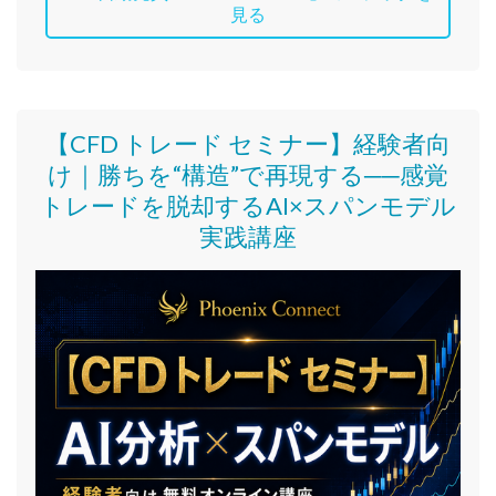
見る
【CFD トレード セミナー】
経験者向
け｜
勝ちを“構造”で再現する──感覚
トレードを脱却するAI×スパンモデル
実践講座