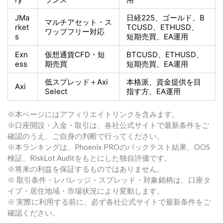
JMa
日経225
、ゴールド、
B
マルチアセット・ス
rket
TCUSD、ETHUSD、
ワップフリー対応
s
短期売買
、EA運用
Exn
仮想通貨CFD・短
BTCUSD、ETHUSD、
ess
期売買
短期売買
、EA運用
低スプレッド＋
Axi
本格派、資金提供を目
Axi
Select
指す方
、EA運用
※本ページにはアフィリエイトリンクを含みます。
※口座開設・入金・取引は、各社公式サイトで最新条件をご
確認のうえ、ご自身の判断で行ってください。
※本ランキングは、Phoenix PROのバックテスト結果、OOS
検証、RiskLot Auditをもとにした独自評価です。
※将来の利益を保証するものではありません。
※ 取引条件・レバレッジ・スプレッド・対象銘柄は、口座タ
イプ・居住地域・市場状況により変動します。
※ 実際に利用する前に、必ず各社公式サイトで最新条件をご
確認ください。