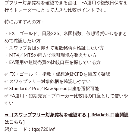
プフリー対象銘柄を確認できる点は、EA運用や複数日保有を
行うトレーダーにとって大きな比較ポイントです。
特におすすめの方：
・FX、ゴールド、日経225、米国指数、仮想通貨CFDをまと
めて確認したい方
・スワップ負担を抑えて複数銘柄を検証したい方
・MT4／MT5の両方で取引環境を整えたい方
・EA運用や短期売買の比較口座を探している方
✅ FX・ゴールド・指数・仮想通貨CFDを幅広く確認
✅ スワップフリー対象銘柄を確認しやすい
✅ Standard／Pro／Raw Spread口座を選択可能
✅ EA運用・短期売買・ブローカー比較用の口座として使いや
すい
➡ ［スワップフリー対象銘柄を確認する｜JMarkets 口座開設
はこちら］
紹介コード：tqcq720lwf