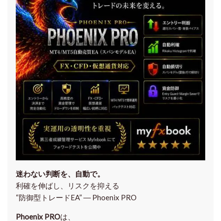
迷わない判断を、自動で。
利確を伸ばし、リスクを抑える
“防御型トレードEA” ― Phoenix PRO
Phoenix PRO
は、