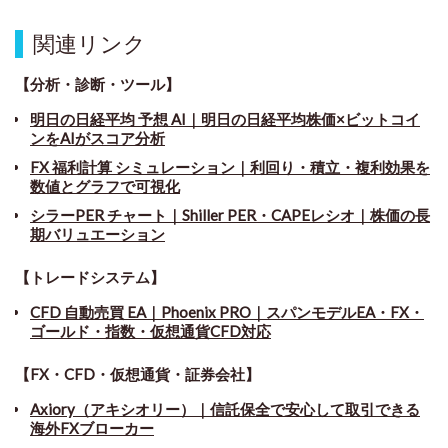
関連リンク
【分析・診断・ツール】
明日の日経平均 予想 AI｜明日の日経平均株価×ビットコイ
ンをAIがスコア分析
FX 福利計算 シミュレーション｜利回り・積立・複利効果を
数値とグラフで可視化
シラーPER チャート
｜
Shiller PER・CAPEレシオ｜株価の長
期バリュエーション
【トレードシステム】
CFD 自動売買 EA｜Phoenix PRO｜スパンモデルEA・FX・
ゴールド・指数・仮想通貨CFD対応
【FX・CFD・仮想通貨・証券会社】
Axiory（アキシオリー）｜信託保全で安心して取引できる
海外FXブローカー