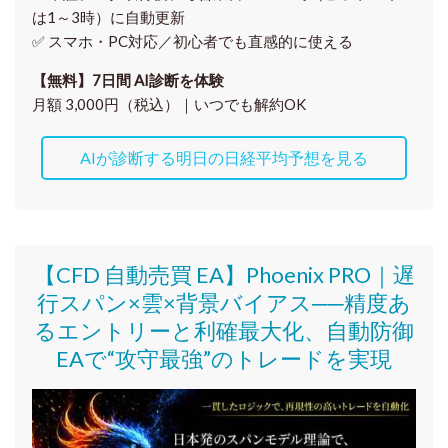
は1～3時）に自動更新
✅ スマホ・PC対応／
初心者でも直感的に使える
【無料】7日間 AI診断を体験
月額 3,000円（税込）｜いつでも解約OK
AIが診断する明日の日経平均予想を見る
【CFD 自動売買 EA】Phoenix PRO｜遅
行スパン×雲×背景バイアス──精度あ
るエントリーと利確最大化、自動防御
EAで“攻守最強”のトレードを実現