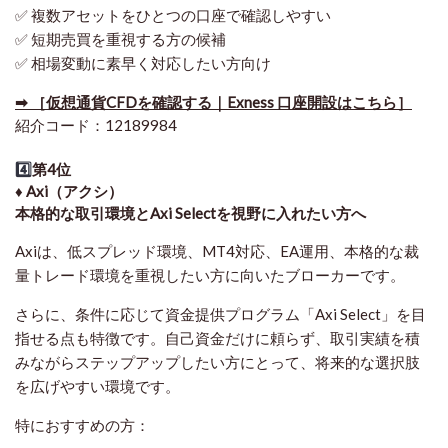
✅ 複数アセットをひとつの口座で確認しやすい
✅ 短期売買を重視する方の候補
✅ 相場変動に素早く対応したい方向け
➡ ［仮想通貨CFDを確認する｜Exness 口座開設はこちら］
紹介コード：12189984
4️⃣
第4位
♦️ Axi（アクシ）
本格的な取引環境とAxi Selectを視野に入れたい方へ
Axiは、低スプレッド環境、MT4対応、EA運用、本格的な裁
量トレード環境を重視したい方に向いたブローカーです。
さらに、条件に応じて資金提供プログラム「Axi Select」を目
指せる点も特徴です。自己資金だけに頼らず、取引実績を積
みながらステップアップしたい方にとって、将来的な選択肢
を広げやすい環境です。
特におすすめの方：