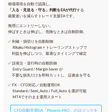
相場環境を自動で認識し、
「入る・見送る・守る」判断をEAが代行
する
裁量迷いを減らすトレード支援EAです。
無理にエントリーしない。
伸ばすときは伸ばし、危険なときは自動防御。
✅
利確・損切りを自動制御
Rikaku Histogram × トレーリングストップで
利益を伸ばしつつ、最適なタイミングで確定
✅
誤発注・逆行時の自動防御
Entry Guard / Margin Saver が
不要な損失だけを即時カットし、証拠金を守る
✅
FX・CFD対応／自動運用OK
Standard / Semi_Auto / Full_Auto を選択可能
MT4でそのまま運用スタート
CFD自動売買EA「Phoenix PRO」のロジックを