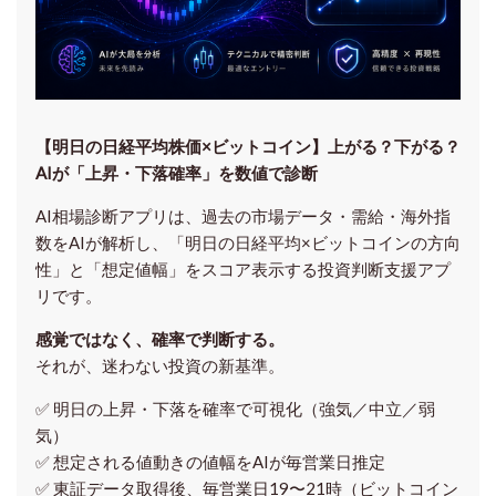
【明日の⽇経平均株価×ビットコイン】上がる？下がる？
AIが「上昇・下落確率」を数値で診断
AI相場診断アプリは、過去の市場データ・需給・海外指
数をAIが解析し、「明日の日経平均
×ビットコイン
の方向
性」と「想定値幅」をスコア表示する投資判断支援アプ
リです。
感覚ではなく、確率で判断する。
それが、迷わない投資の新基準。
✅ 明日の上昇・下落を
確率で可視化
（強気／中立／弱
気）
✅ 想定される値動きの
値幅をAIが毎営業日推定
✅ 東証データ取得後、
毎営業日19〜21時（ビットコイン