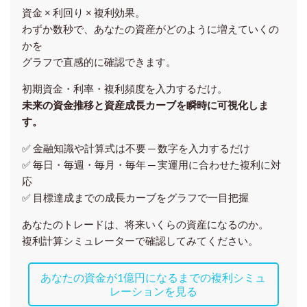
資金 × 利回り × 複利効果。
わずか数秒で、あなたの資産がどのように増えていくの
かを
グラフで直感的に確認できます。
初期資金・利率・複利頻度を入力するだけ。
未来の資金推移と資産成長カーブを瞬時に可視化しま
す。
✅ 金融知識や計算式は不要 ─ 数字を入力するだけ
✅ 毎日・毎週・毎月・毎年 ─ 実運用に合わせた複利に対
応
✅ 目標達成までの成長カーブをグラフで一目把握
あなたのトレードは、将来いくらの資産になるのか。
複利計算シミュレーターで確認してみてください。
あなたの資金が1億円になるまでの複利シミュ
レーションを見る