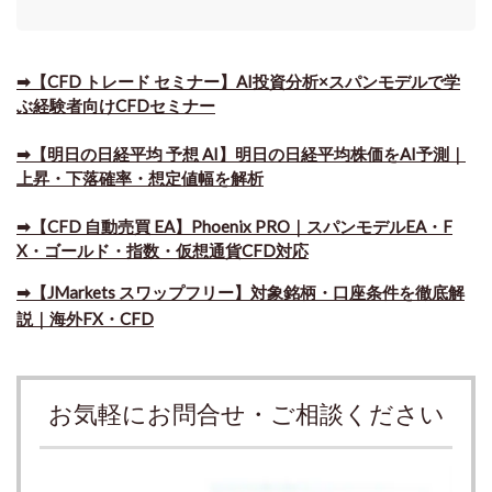
➡【CFD トレード セミナー】AI投資分析×スパンモデルで学
ぶ経験者向けCFDセミナー
➡【明日の日経平均 予想 AI】明日の日経平均株価をAI予測｜
上昇・下落確率・想定値幅を解析
➡​【CFD 自動売買 EA】Phoenix PRO｜スパンモデルEA・F
X・ゴールド・指数・仮想通貨CFD対応
➡​【JMarkets スワップフリー】対象銘柄・口座条件を徹底解
説｜海外FX・CFD
お気軽にお問合せ・ご相談ください