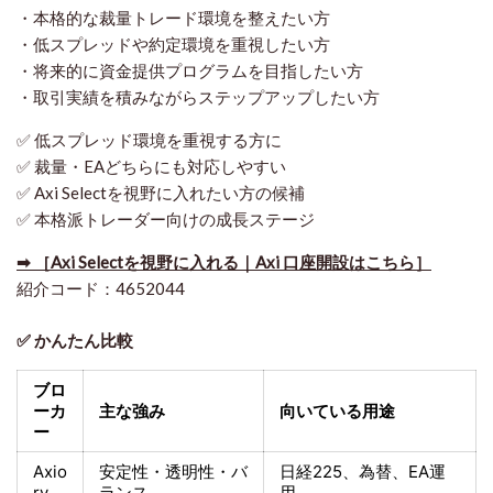
・本格的な裁量トレード環境を整えたい方
・低スプレッドや約定環境を重視したい方
・将来的に資金提供プログラムを目指したい方
・取引実績を積みながらステップアップしたい方
✅ 低スプレッド環境を重視する方に
✅ 裁量・EAどちらにも対応しやすい
✅ Axi Selectを視野に入れたい方の候補
✅ 本格派トレーダー向けの成長ステージ
➡ ［Axi Selectを視野に入れる｜Axi 口座開設はこちら］
紹介コード：4652044
✅ かんたん比較
ブロ
ーカ
主な強み
向いている用途
ー
Axio
安定性・透明性・バ
日経225
、為替、EA運
ry
ランス
用