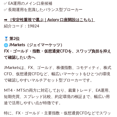
✅ EA運用のメイン口座候補
✅ 長期運用を意識したバランス型ブローカー
➡ ［安定性重視で選ぶ｜Axiory 口座開設はこちら］
紹介コード：19824
第2位
JMarkets（ジェイマーケッツ）
FX・ゴールド・指数・仮想通貨CFDを、スワップ負担を抑え
て確認したい方
へ
JMarketsは、FX、ゴールド、株価指数、コモディティ、株式
CFD、仮想通貨CFDなど、幅広いマーケットをひとつの環境
で確認しやすいマルチアセット型ブローカーです。
MT4・MT5の両方に対応しており、裁量トレード、EA運用、
短期売買、スプレッド比較、約定環境の検証まで、幅広い用
途で活用しやすい点が特徴です。
特に、FX・ゴールド・主要指数・仮想通貨CFDなどでスワッ