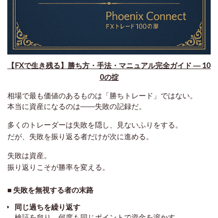
【FXで生き残る】勝ち方・手法・マニュアル完全ガイド ― 10
0の掟
相場で最も価値のあるものは「勝ちトレード」ではない。
本当に資産になるのは――
失敗の記録
だ。
多くのトレーダーは失敗を隠し、見ないふりをする。
だが、失敗を振り返る者だけが次に進める。
失敗は資産。
振り返りこそが勝率を変える。
■ 失敗を無視する者の末路
同じ過ちを繰り返す
検証を怠り、何度も同じポイントで資金を溶かす。