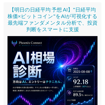
【明日の日経平均 予想 AI】"日経平均
株価
×ビットコイン
"をAIが可視化する
最先端ファンダメンタル分析で、投資
判断をスマートに支援