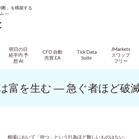
判断」を構築する
ム ―
t
明日の日
JMarkets
CFD 自動
Tick Data
経平均 予
スワップ
売買 EA
Suite
想 AI
フリー
は富を生む ― 急ぐ者ほど破
相場において「待つ」という行為ほど難しいものはない。