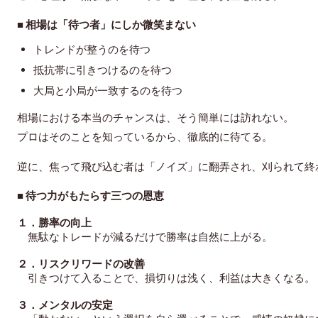
■ 相場は「待つ者」にしか微笑まない
トレンド
が整うのを待つ
抵抗帯に引きつけるのを待つ
大局と小局が一
致するのを待つ
相場における本当のチャンスは、そう簡単には訪れない。
プロはそのことを知っているから、徹底的に待てる。
逆に、焦って飛び込む者は「ノイズ」に翻弄され、刈られて終
■ 待つ力がもたらす三つの恩恵
１．勝
率の向上
無駄なトレードが減るだけで勝率は自然に上がる。
２．リスクリワードの改善
引きつけて入ることで、損切りは浅く、利益は大きくなる。
３．メンタルの安定