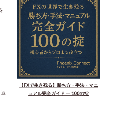
を
【FXで生き残る】勝ち方・手法・マニ
り返
ュアル完全ガイド ― 100の掟