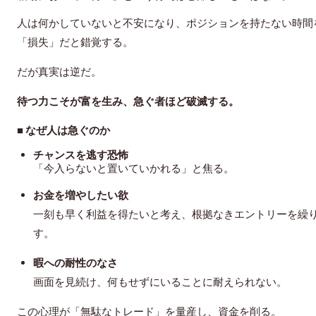
人は何かしていないと不安になり、ポジションを持たない時間
「損失」だと錯覚する。
だが真実は逆だ。
待つ力こそが富を生み、急ぐ者ほど破滅する。
■ なぜ人は急ぐのか
チャンスを逃す恐怖
「今入らないと置いていかれる」と焦る。
お金を増やしたい欲
一刻も早く利益を得たいと考え、根拠なきエントリーを繰
す。
暇への耐性のなさ
画面を見続け、何もせずにいることに耐えられない。
この心理が「無駄なトレード」を量産し、資金を削る。