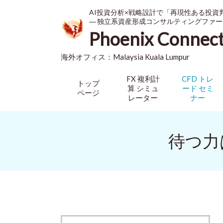
AI投資分析×戦略設計で「再現性ある投資
― 独立系資産形成コンサルティングファー
Phoenix Connec
海外オフィス：
Malaysia
Kuala Lumpur
FX 複利計
CFD トレ
トップ
算 シミュ
ード セミ
ページ
レーター
ナー
待つ力