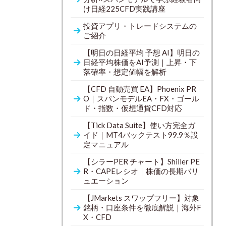
け日経225CFD実践講座
投資アプリ・トレードシステムの
ご紹介
【明日の日経平均 予想 AI】明日の
日経平均株価をAI予測｜上昇・下
落確率・想定値幅を解析
【CFD 自動売買 EA】Phoenix PR
O｜スパンモデルEA・FX・ゴール
ド・指数・仮想通貨CFD対応
【Tick Data Suite】使い方完全ガ
イド｜MT4バックテスト99.9％設
定マニュアル
【シラーPER チャート】Shiller PE
R・CAPEレシオ｜株価の長期バリ
ュエーション
【JMarkets スワップフリー】対象
銘柄・口座条件を徹底解説｜海外F
X・CFD