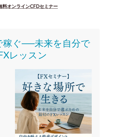
無料オンラインCFDセミナー
で稼ぐ──未来を自分で
FXレッスン