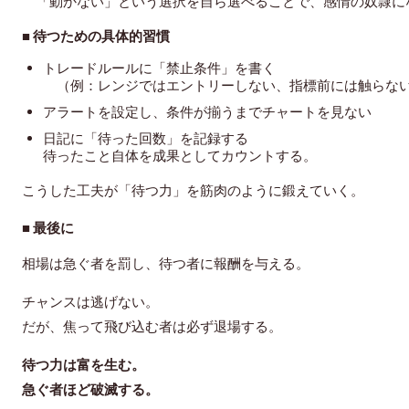
「動かない」という選択を自ら選べることで、感情の奴隷に
■ 待つための具体的習慣
トレードルールに「禁止条件」を書く
（例：レンジではエントリーしない、指標前には触らな
アラートを設定し、条件が揃うまでチャートを見ない
日記に「待った回数」を記録する
待ったこと自
体を成果としてカウントする。
こうした工夫が「待つ力」を筋肉のように鍛えていく。
■ 最後に
相場は急ぐ者を罰し、待つ者に報酬を与える。
チャンスは逃げない。
だが、焦って飛び込む者は必ず退場する。
待つ力は富を生む。
急ぐ者ほど破滅する。