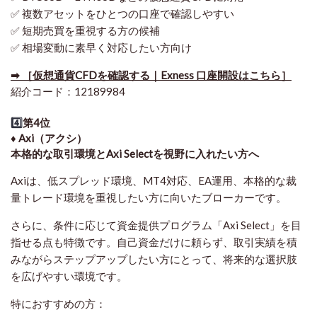
✅ 複数アセットをひとつの口座で確認しやすい
✅ 短期売買を重視する方の候補
✅ 相場変動に素早く対応したい方向け
➡ ［仮想通貨CFDを確認する｜Exness 口座開設はこちら］
紹介コード：12189984
4️⃣
第4位
♦️ Axi（アクシ）
本格的な取引環境とAxi Selectを視野に入れたい方へ
Axiは、低スプレッド環境、MT4対応、EA運用、本格的な裁
量トレード環境を重視したい方に向いたブローカーです。
さらに、条件に応じて資金提供プログラム「Axi Select」を目
指せる点も特徴です。自己資金だけに頼らず、取引実績を積
みながらステップアップしたい方にとって、将来的な選択肢
を広げやすい環境です。
特におすすめの方：