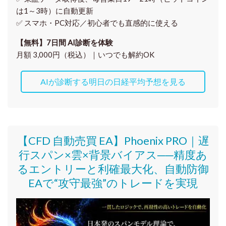
は1～3時）に自動更新
✅ スマホ・PC対応／
初心者でも直感的に使える
【無料】7日間 AI診断を体験
月額 3,000円（税込）｜いつでも解約OK
AIが診断する明日の日経平均予想を見る
【CFD 自動売買 EA】Phoenix PRO｜遅
行スパン×雲×背景バイアス──精度あ
るエントリーと利確最大化、自動防御
EAで“攻守最強”のトレードを実現