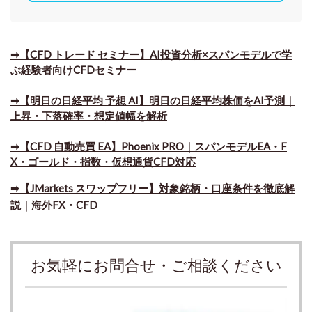
➡【CFD トレード セミナー】AI投資分析×スパンモデルで学
ぶ経験者向けCFDセミナー
➡【明日の日経平均 予想 AI】明日の日経平均株価をAI予測｜
上昇・下落確率・想定値幅を解析
➡​【CFD 自動売買 EA】Phoenix PRO｜スパンモデルEA・F
X・ゴールド・指数・仮想通貨CFD対応
➡​【JMarkets スワップフリー】対象銘柄・口座条件を徹底解
説｜海外FX・CFD
お気軽にお問合せ・ご相談ください