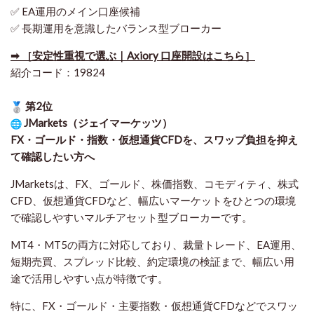
✅ EA運用のメイン口座候補
✅ 長期運用を意識したバランス型ブローカー
➡ ［安定性重視で選ぶ｜Axiory 口座開設はこちら］
紹介コード：19824
第2位
JMarkets（ジェイマーケッツ）
FX・ゴールド・指数・仮想通貨CFDを、スワップ負担を抑え
て確認したい方
へ
JMarketsは、FX、ゴールド、株価指数、コモディティ、株式
CFD、仮想通貨CFDなど、幅広いマーケットをひとつの環境
で確認しやすいマルチアセット型ブローカーです。
MT4・MT5の両方に対応しており、裁量トレード、EA運用、
短期売買、スプレッド比較、約定環境の検証まで、幅広い用
途で活用しやすい点が特徴です。
特に、FX・ゴールド・主要指数・仮想通貨CFDなどでスワッ