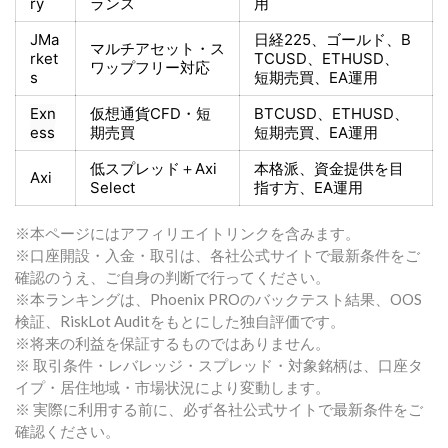
ry
ランス
用
JMa
日経225
、ゴールド、
B
マルチアセット・ス
rket
TCUSD、ETHUSD、
ワップフリー対応
s
短期売買
、EA運用
Exn
仮想通貨CFD・短
BTCUSD、ETHUSD、
ess
期売買
短期売買
、EA運用
低スプレッド＋
Axi
本格派、資金提供を目
Axi
Select
指す方
、EA運用
※本ページにはアフィリエイトリンクを含みます。
※口座開設・入金・取引は、各社公式サイトで最新条件をご
確認のうえ、ご自身の判断で行ってください。
※本ランキングは、Phoenix PROのバックテスト結果、OOS
検証、RiskLot Auditをもとにした独自評価です。
※将来の利益を保証するものではありません。
※ 取引条件・レバレッジ・スプレッド・対象銘柄は、口座タ
イプ・居住地域・市場状況により変動します。
※ 実際に利用する前に、必ず各社公式サイトで最新条件をご
確認ください。