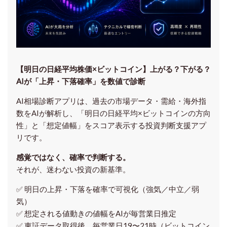
【明日の⽇経平均株価×ビットコイン】上がる？下がる？
AIが「上昇・下落確率」を数値で診断
AI相場診断アプリは、過去の市場データ・需給・海外指
数をAIが解析し、「明日の日経平均
×ビットコイン
の方向
性」と「想定値幅」をスコア表示する投資判断支援アプ
リです。
感覚ではなく、確率で判断する。
それが、迷わない投資の新基準。
✅ 明日の上昇・下落を
確率で可視化
（強気／中立／弱
気）
✅ 想定される値動きの
値幅をAIが毎営業日推定
✅ 東証データ取得後、
毎営業日19〜21時（ビットコイン