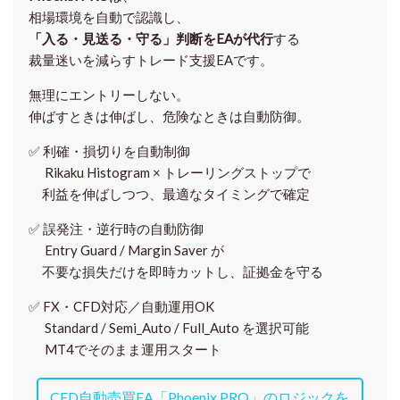
相場環境を自動で認識し、
「入る・見送る・守る」判断をEAが代行
する
裁量迷いを減らすトレード支援EAです。
無理にエントリーしない。
伸ばすときは伸ばし、危険なときは自動防御。
✅
利確・損切りを自動制御
Rikaku Histogram × トレーリングストップで
利益を伸ばしつつ、最適なタイミングで確定
✅
誤発注・逆行時の自動防御
Entry Guard / Margin Saver が
不要な損失だけを即時カットし、証拠金を守る
✅
FX・CFD対応／自動運用OK
Standard / Semi_Auto / Full_Auto を選択可能
MT4でそのまま運用スタート
CFD自動売買EA「Phoenix PRO」のロジックを