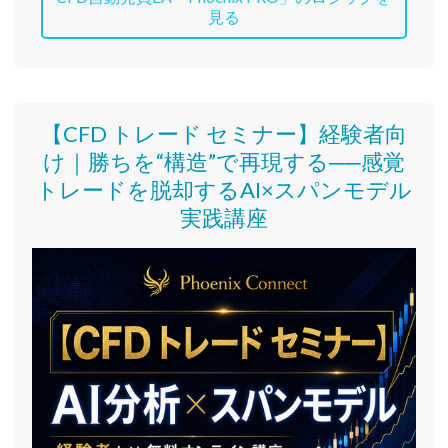
見る
【CFD トレード セミナー】
経験者向
け｜
勝ちを“構造”で再現する──感覚
トレードを脱却するAI×スパンモデル
実践講座