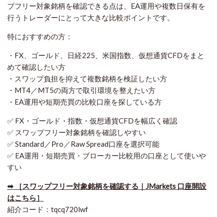
プフリー対象銘柄を確認できる点は、EA運用や複数日保有を
行うトレーダーにとって大きな比較ポイントです。
特におすすめの方：
・FX、ゴールド、日経225、米国指数、仮想通貨CFDをまと
めて確認したい方
・スワップ負担を抑えて複数銘柄を検証したい方
・MT4／MT5の両方で取引環境を整えたい方
・EA運用や短期売買の比較口座を探している方
✅ FX・ゴールド・指数・仮想通貨CFDを幅広く確認
✅ スワップフリー対象銘柄を確認しやすい
✅ Standard／Pro／Raw Spread口座を選択可能
✅ EA運用・短期売買・ブローカー比較用の口座として使いや
すい
➡ ［スワップフリー対象銘柄を確認する｜JMarkets 口座開設
はこちら］
紹介コード：tqcq720lwf