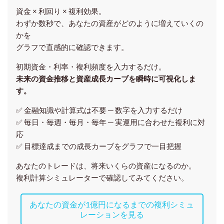
資金 × 利回り × 複利効果。
わずか数秒で、あなたの資産がどのように増えていくの
かを
グラフで直感的に確認できます。
初期資金・利率・複利頻度を入力するだけ。
未来の資金推移と資産成長カーブを瞬時に可視化しま
す。
✅ 金融知識や計算式は不要 ─ 数字を入力するだけ
✅ 毎日・毎週・毎月・毎年 ─ 実運用に合わせた複利に対
応
✅ 目標達成までの成長カーブをグラフで一目把握
あなたのトレードは、将来いくらの資産になるのか。
複利計算シミュレーターで確認してみてください。
あなたの資金が1億円になるまでの複利シミュ
レーションを見る