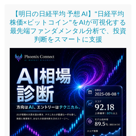
【明日の日経平均 予想 AI】"日経平均
株価
×ビットコイン
"をAIが可視化する
最先端ファンダメンタル分析で、投資
判断をスマートに支援