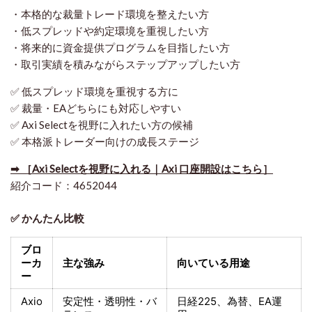
・本格的な裁量トレード環境を整えたい方
・低スプレッドや約定環境を重視したい方
・将来的に資金提供プログラムを目指したい方
・取引実績を積みながらステップアップしたい方
✅ 低スプレッド環境を重視する方に
✅ 裁量・EAどちらにも対応しやすい
✅ Axi Selectを視野に入れたい方の候補
✅ 本格派トレーダー向けの成長ステージ
➡ ［Axi Selectを視野に入れる｜Axi 口座開設はこちら］
紹介コード：4652044
✅ かんたん比較
ブロ
ーカ
主な強み
向いている用途
ー
Axio
安定性・透明性・バ
日経225
、為替、EA運