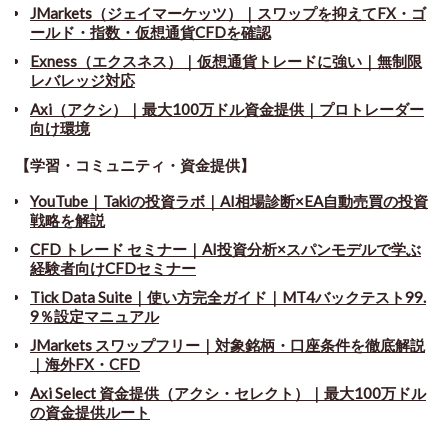
JMarkets（ジェイマーケッツ）｜スワップを抑えてFX・ゴ
ールド・指数・仮想通貨CFDを確認
Exness（エクスネス）｜仮想通貨トレードに強い｜無制限
レバレッジ対応
Axi（アクシ）｜最大100万ドル資金提供｜プロトレーダー
向け環境
【学習・コミュニティ・資金提供】
YouTube｜Takiの投資ラボ｜AI相場診断×EA自動売買の投資
戦略を解説
CFD トレード セミナー
｜
AI投資分析×スパンモデルで学ぶ
経験者向けCFDセミナー
Tick Data Suite
｜
使い方完全ガイド｜MT4バックテスト99.
9％設定マニュアル
JMarkets スワップフリー
｜
対象銘柄・口座条件を徹底解説
｜海外FX・CFD
Axi Select 資金提供（アクシ・セレクト）｜最大100万ドル
の資金提供ルート