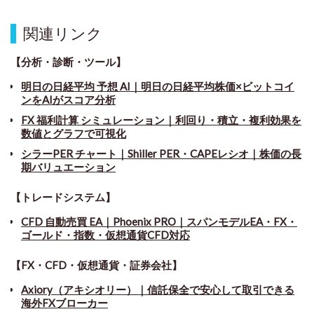
関連リンク
【分析・診断・ツール】
明日の日経平均 予想 AI｜明日の日経平均株価×ビットコイ
ンをAIがスコア分析
FX 福利計算 シミュレーション｜利回り・積立・複利効果を
数値とグラフで可視化
シラーPER チャート
｜
Shiller PER・CAPEレシオ｜株価の長
期バリュエーション
【トレードシステム】
CFD 自動売買 EA｜Phoenix PRO｜スパンモデルEA・FX・
ゴールド・指数・仮想通貨CFD対応
【FX・CFD・仮想通貨・証券会社】
Axiory（アキシオリー）｜信託保全で安心して取引できる
海外FXブローカー