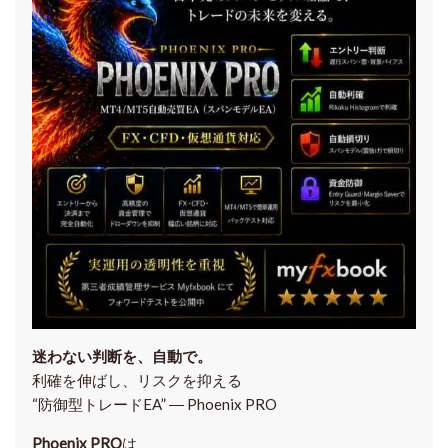
迷わない判断を、自動で。
利確を伸ばし、リスクを抑える
“防御型トレードEA” ― Phoenix PRO
Phoenix PRO
は、