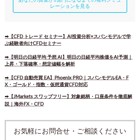
レーションを見る
➡【CFD トレード セミナー】AI投資分析×スパンモデルで学
ぶ経験者向けCFDセミナー
➡【明日の日経平均 予想 AI】明日の日経平均株価をAI予測｜
上昇・下落確率・想定値幅を解析
➡​【CFD 自動売買 EA】Phoenix PRO｜スパンモデルEA・F
X・ゴールド・指数・仮想通貨CFD対応
➡​【JMarkets スワップフリー】対象銘柄・口座条件を徹底解
説｜海外FX・CFD
お気軽にお問合せ・ご相談ください