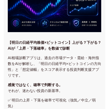
【明日の⽇経平均株価×ビットコイン】上がる？下がる？
AIが「上昇・下落確率」を数値で診断
AI相場診断アプリは、過去の市場データ・需給・海外指
数をAIが解析し、「明日の日経平均
×ビットコイン
の方向
性」と「想定値幅」をスコア表示する投資判断支援アプ
リです。
感覚ではなく、確率で判断する。
それが、迷わない投資の新基準。
✅ 明日の上昇・下落を
確率で可視化
（強気／中立／弱
気）