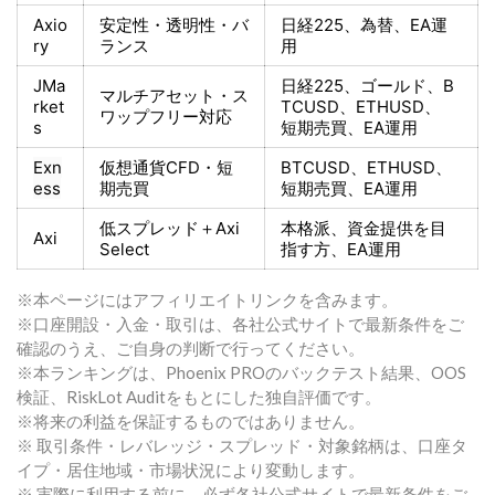
Axio
安定性・透明性・バ
日経225
、為替、EA運
ry
ランス
用
JMa
日経225
、ゴールド、
B
マルチアセット・ス
rket
TCUSD、ETHUSD、
ワップフリー対応
s
短期売買
、EA運用
Exn
仮想通貨CFD・短
BTCUSD、ETHUSD、
ess
期売買
短期売買
、EA運用
低スプレッド＋
Axi
本格派、資金提供を目
Axi
Select
指す方
、EA運用
※本ページにはアフィリエイトリンクを含みます。
※口座開設・入金・取引は、各社公式サイトで最新条件をご
確認のうえ、ご自身の判断で行ってください。
※本ランキングは、Phoenix PROのバックテスト結果、OOS
検証、RiskLot Auditをもとにした独自評価です。
※将来の利益を保証するものではありません。
※ 取引条件・レバレッジ・スプレッド・対象銘柄は、口座タ
イプ・居住地域・市場状況により変動します。
※ 実際に利用する前に、必ず各社公式サイトで最新条件をご