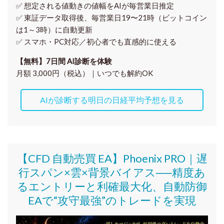
✅ 想定される値動きの
値幅をAIが毎営業日推定
✅ 東証データ取得後、
毎営業日19〜21時（ビットコイン
は1～3時）に自動更新
✅ スマホ・PC対応／
初心者でも直感的に使える
【無料】7日間 AI診断を体験
月額 3,000円（税込）｜いつでも解約OK
AIが診断する明日の日経平均予想を見る
【CFD 自動売買 EA】Phoenix PRO｜遅
行スパン×雲×背景バイアス──精度あ
るエントリーと利確最大化、自動防御
EAで“攻守最強”のトレードを実現