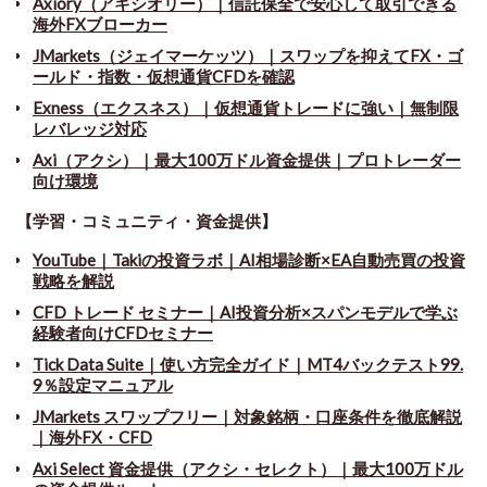
Axiory（アキシオリー）｜信託保全で安心して取引できる
海外FXブローカー
JMarkets（ジェイマーケッツ）｜スワップを抑えてFX・ゴ
ールド・指数・仮想通貨CFDを確認
Exness（エクスネス）｜仮想通貨トレードに強い｜無制限
レバレッジ対応
Axi（アクシ）｜最大100万ドル資金提供｜プロトレーダー
向け環境
【学習・コミュニティ・資金提供】
YouTube｜Takiの投資ラボ｜AI相場診断×EA自動売買の投資
戦略を解説
CFD トレード セミナー
｜
AI投資分析×スパンモデルで学ぶ
経験者向けCFDセミナー
Tick Data Suite
｜
使い方完全ガイド｜MT4バックテスト99.
9％設定マニュアル
JMarkets スワップフリー
｜
対象銘柄・口座条件を徹底解説
｜海外FX・CFD
Axi Select 資金提供（アクシ・セレクト）｜最大100万ドル