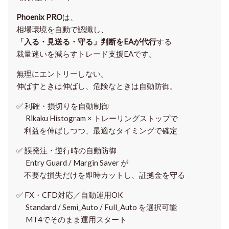
Phoenix PRO
は、
相場環境を自動で認識し、
「入る・見送る・守る」判断をEAが代行
する
裁量迷いを減らすトレード支援EAです。
無理にエントリーしない。
伸ばすときは伸ばし、危険なときは自動防御。
✅
利確・損切りを自動制御
Rikaku Histogram × トレーリングストップで
利益を伸ばしつつ、最適なタイミングで確定
✅
誤発注・逆行時の自動防御
Entry Guard / Margin Saver が
不要な損失だけを即時カットし、証拠金を守る
✅
FX・CFD対応／自動運用OK
Standard / Semi_Auto / Full_Auto を選択可能
MT4でそのまま運用スタート