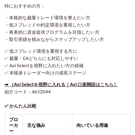
特におすすめの方：
・本格的な裁量トレード環境を整えたい方
・低スプレッドや約定環境を重視したい方
・将来的に資金提供プログラムを目指したい方
・取引実績を積みながらステップアップしたい方
✅ 低スプレッド環境を重視する方に
✅ 裁量・EAどちらにも対応しやすい
✅ Axi Selectを視野に入れたい方の候補
✅ 本格派トレーダー向けの成長ステージ
➡ ［Axi Selectを視野に入れる｜Axi 口座開設はこちら］
紹介コード：4652044
✅ かんたん比較
ブロ
ーカ
主な強み
向いている用途
ー