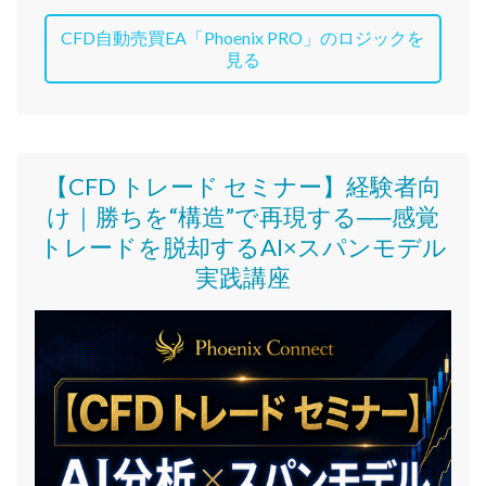
CFD自動売買EA「Phoenix PRO」のロジックを
見る
【CFD トレード セミナー】
経験者向
け｜
勝ちを“構造”で再現する──感覚
トレードを脱却するAI×スパンモデル
実践講座