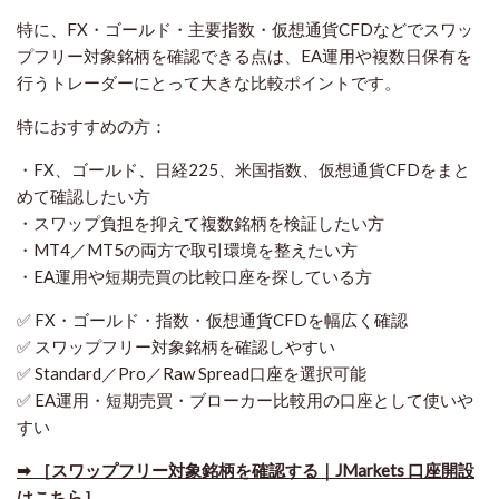
特に、FX・ゴールド・主要指数・仮想通貨CFDなどでスワッ
プフリー対象銘柄を確認できる点は、EA運用や複数日保有を
行うトレーダーにとって大きな比較ポイントです。
特におすすめの方：
・FX、ゴールド、日経225、米国指数、仮想通貨CFDをまと
めて確認したい方
・スワップ負担を抑えて複数銘柄を検証したい方
・MT4／MT5の両方で取引環境を整えたい方
・EA運用や短期売買の比較口座を探している方
✅ FX・ゴールド・指数・仮想通貨CFDを幅広く確認
✅ スワップフリー対象銘柄を確認しやすい
✅ Standard／Pro／Raw Spread口座を選択可能
✅ EA運用・短期売買・ブローカー比較用の口座として使いや
すい
➡ ［スワップフリー対象銘柄を確認する｜JMarkets 口座開設
はこちら］