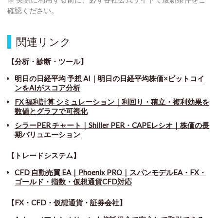
確認ください。
関連リンク
【分析・診断・ツール】
明日の日経平均 予想 AI｜明日の日経平均株価×ビットコイ
ンをAIがスコア分析
FX 福利計算 シミュレーション｜利回り・積立・複利効果を
数値とグラフで可視化
シラーPER チャート
｜
Shiller PER・CAPEレシオ｜株価の長
期バリュエーション
【トレードシステム】
CFD 自動売買 EA｜Phoenix PRO｜スパンモデルEA・FX・
ゴールド・指数・仮想通貨CFD対応
【FX・CFD・仮想通貨・証券会社】