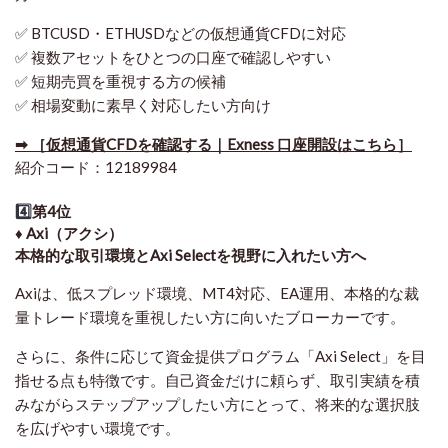
✅ BTCUSD・ETHUSDなどの仮想通貨CFDに対応
✅ 複数アセットをひとつの口座で確認しやすい
✅ 短期売買を重視する方の候補
✅ 相場変動に素早く対応したい方向け
➡ ［仮想通貨CFDを確認する｜Exness 口座開設はこちら］
紹介コード：12189984
4️⃣
第4位
♦️ Axi（アクシ）
本格的な取引環境とAxi Selectを視野に入れたい方へ
Axiは、低スプレッド環境、MT4対応、EA運用、本格的な裁
量トレード環境を重視したい方に向いたブローカーです。
さらに、条件に応じて資金提供プログラム「Axi Select」を目
指せる点も特徴です。自己資金だけに頼らず、取引実績を積
みながらステップアップしたい方にとって、将来的な選択肢
を広げやすい環境です。