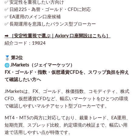
✅ 安定性を重視したい方向け
✅ 日経225・為替・ゴールド・CFDに対応
✅ EA運用のメイン口座候補
✅ 長期運用を意識したバランス型ブローカー
➡ ［安定性重視で選ぶ｜Axiory 口座開設はこちら］
紹介コード：19824
第2位
JMarkets（ジェイマーケッツ）
FX・ゴールド・指数・仮想通貨CFDを、スワップ負担を抑え
て確認したい方
へ
JMarketsは、FX、ゴールド、株価指数、コモディティ、株式
CFD、仮想通貨CFDなど、幅広いマーケットをひとつの環境
で確認しやすいマルチアセット型ブローカーです。
MT4・MT5の両方に対応しており、裁量トレード、EA運用、
短期売買、スプレッド比較、約定環境の検証まで、幅広い用
途で活用しやすい点が特徴です。