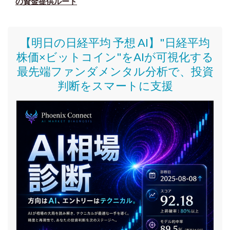
の資金提供ルート
【明日の日経平均 予想 AI】"日経平均
株価
×ビットコイン
"をAIが可視化する
最先端ファンダメンタル分析で、投資
判断をスマートに支援